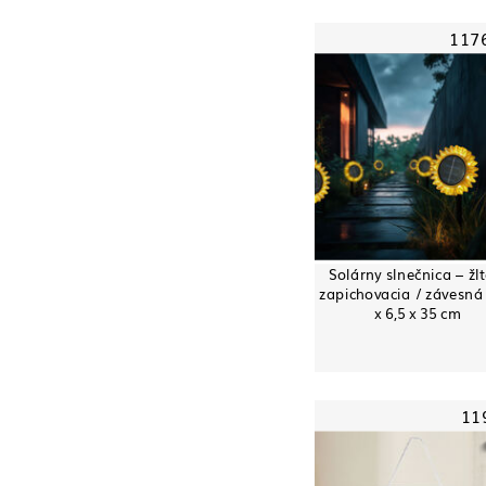
117
Solárny slnečnica – žlt
zapichovacia / závesná
x 6,5 x 35 cm
11