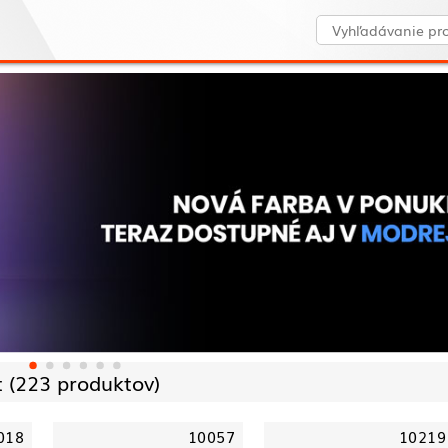
 (
223 produktov)
018
10057
10219