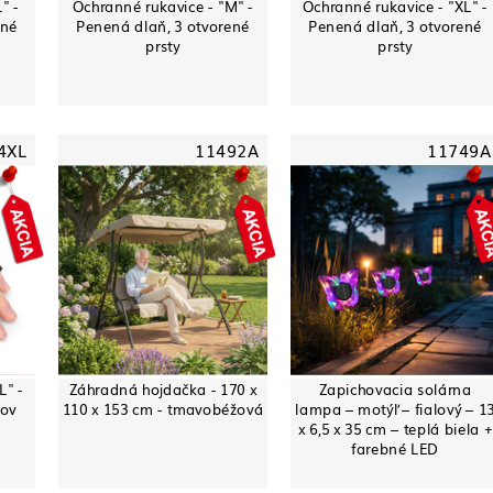
" -
Ochranné rukavice - "M" -
Ochranné rukavice - "XL" -
ené
Penená dlaň, 3 otvorené
Penená dlaň, 3 otvorené
prsty
prsty
4XL
11492A
11749A
L" -
Záhradná hojdačka - 170 x
Zapichovacia solárna
tov
110 x 153 cm - tmavobéžová
lampa – motýľ – fialový – 1
x 6,5 x 35 cm – teplá biela +
farebné LED