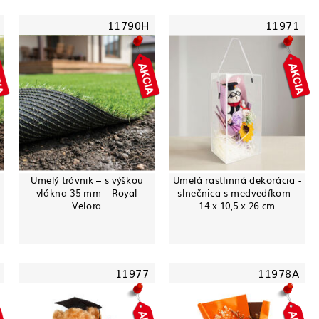
11790H
11971
Umelý trávnik – s výškou
Umelá rastlinná dekorácia -
vlákna 35 mm – Royal
slnečnica s medvedíkom -
Velora
14 x 10,5 x 26 cm
11977
11978A