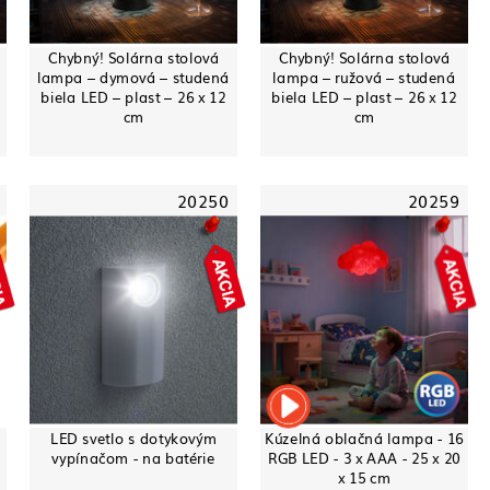
Chybný! Solárna stolová
Chybný! Solárna stolová
lampa – dymová – studená
lampa – ružová – studená
biela LED – plast – 26 x 12
biela LED – plast – 26 x 12
cm
cm
20250
20259
LED svetlo s dotykovým
Kúzelná oblačná lampa - 16
vypínačom - na batérie
RGB LED - 3 x AAA - 25 x 20
x 15 cm