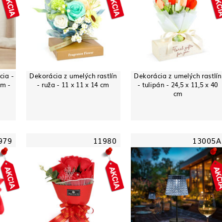
cia -
Dekorácia z umelých rastlín
Dekorácia z umelých rastlín
m -
- ruža - 11 x 11 x 14 cm
- tulipán - 24,5 x 11,5 x 40
cm
979
11980
13005A