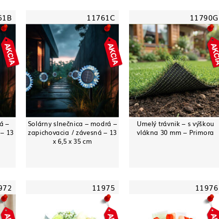
61B
11761C
11790G
á –
Solárny slnečnica – modrá –
Umelý trávnik – s výškou
 – 13
zapichovacia / závesná – 13
vlákna 30 mm – Primora
x 6,5 x 35 cm
972
11975
11976