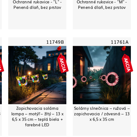
Ochranné rukavice - "L" -
Ochranné rukavice - "M" -
Penená dlaň, bez prstov
Penená dlaň, bez prstov
11749B
11761A
Zapichovacia solárna
Solárny slnečnica – ružová –
3
lampa – motýľ – žltý – 13 x
zapichovacia / závesná – 13
6,5 x 35 cm – teplá biela +
x 6,5 x 35 cm
farebné LED