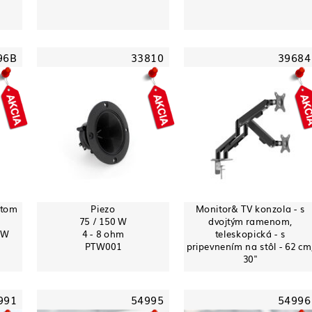
96B
33810
39684
čtom
Piezo
Monitor& TV konzola - s
75 / 150 W
dvojtým ramenom,
0W
4 - 8 ohm
teleskopická - s
PTW001
pripevnením na stôl - 62 cm
30"
991
54995
54996