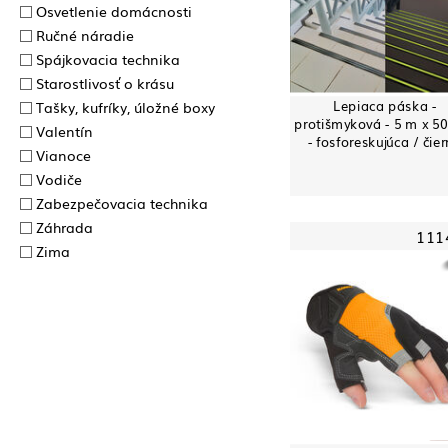
Osvetlenie domácnosti
Ručné náradie
Spájkovacia technika
Starostlivosť o krásu
Lepiaca páska -
Tašky, kufríky, úložné boxy
protišmyková - 5 m x 5
Valentín
- fosforeskujúca / čie
Vianoce
Vodiče
Zabezpečovacia technika
Záhrada
111
Zima