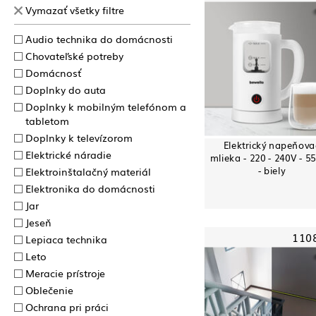
Vymazať všetky filtre
Audio technika do domácnosti
Chovateľské potreby
Domácnosť
Doplnky do auta
Doplnky k mobilným telefónom a
tabletom
Doplnky k televízorom
Elektrický napeňova
Elektrické náradie
mlieka - 220 - 240V - 5
- biely
Elektroinštalačný materiál
Elektronika do domácnosti
Jar
Jeseň
110
Lepiaca technika
Leto
Meracie prístroje
Oblečenie
Ochrana pri práci