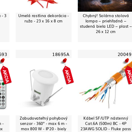
 - 3
Umelá rastlina dekorácia -
Chybný! Solárna stolová
m
ruža - 23 x 16 x 8 cm
lampa – priehľadná –
studená biela LED – plast –
26 x 12 cm
693
18695A
20049
Zabudovateľný pohybový
Kábel SF/UTP nástenný
 -
senzor - 360° - max 6 m -
Cat.6A (500m) BC - 4P
ax
max 800 W - IP20 - biely
23AWG SOLID - Fluke pass