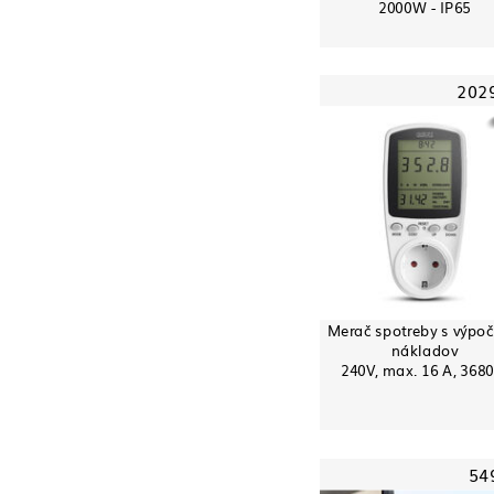
2000W - IP65
202
Merač spotreby s výpo
nákladov
240V, max. 16 A, 368
54