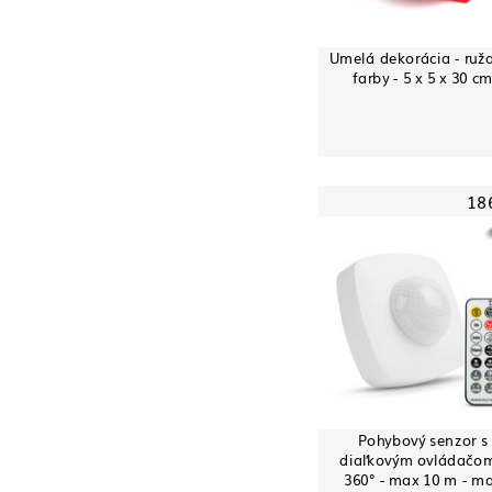
Umelá dekorácia - ruža
farby - 5 x 5 x 30 c
18
Pohybový senzor s
diaľkovým ovládačom
360° - max 10 m - m