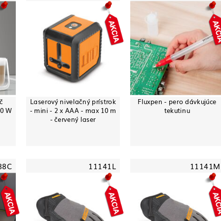
č
Laserový nivelačný prístrok
Fluxpen - pero dávkujúce
50 W
- mini - 2 x AAA - max 10 m
tekutinu
- červený laser
88C
11141L
11141M