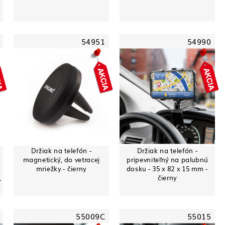
54951
54990
Držiak na telefón -
Držiak na telefón -
magnetický, do vetracej
pripevniteľný na palubnú
mriežky - čierny
dosku - 35 x 82 x 15 mm -
,
čierny
55009C
55015