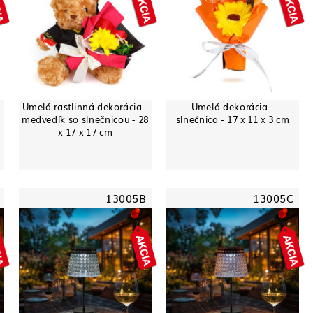
Umelá rastlinná dekorácia -
Umelá dekorácia -
medvedík so slnečnicou - 28
slnečnica - 17 x 11 x 3 cm
x 17 x 17 cm
13005B
13005C