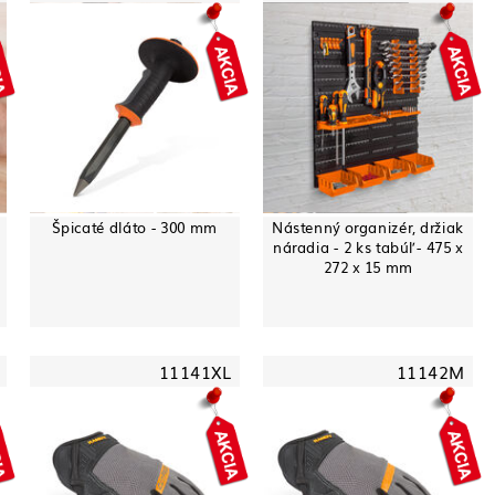
Špicaté dláto - 300 mm
Nástenný organizér, držiak
náradia - 2 ks tabúľ - 475 x
272 x 15 mm
11141XL
11142M