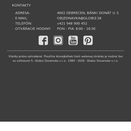
KONTAKTY
· ADRESA:
4002 DEBRECEN, BÁNKI DONÁT U 3.
· E-MAIL:
OBJEDNAVKA@GLOBIZ.SK
· TELEFÓN:
+421 948 900 452
· OTVÁRACIE HODINY:
PON - PIA: 8:00 - 16:30
Všetky práva vyhradené. Použitie ktorejkoľvek časti webovej stránky je možné iba
so súhlasom fi. Globiz Slovensko s.r.o.· 1989 - 2026 · Globiz Slovensko s.r.o.