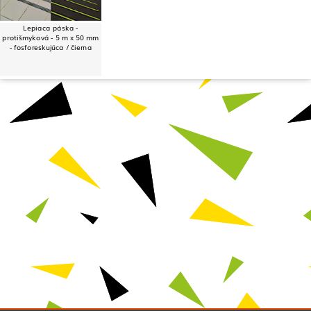
Lepiaca páska -
protišmyková - 5 m x 50 mm
- fosforeskujúca / čierna