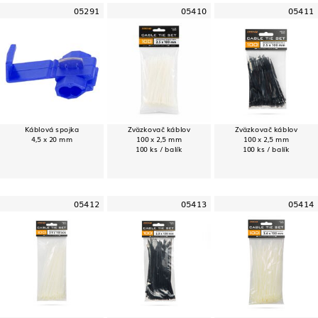
05291
05410
05411
Káblová spojka
Zväzkovač káblov
Zväzkovač káblov
4,5 x 20 mm
100 x 2,5 mm
100 x 2,5 mm
100 ks / balík
100 ks / balík
05412
05413
05414