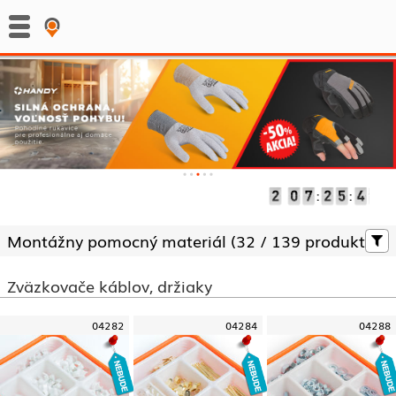
:
:
Montážny pomocný materiál (
32 /
139 produktov)
Zväzkovače káblov, držiaky
04282
04284
04288