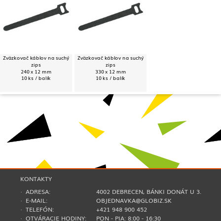
Zväzkovač káblov na suchý
Zväzkovač káblov na suchý
zips
zips
240 x 12 mm
330 x 12 mm
10 ks / balík
10 ks / balík
KONTAKTY
· ADRESA:
4002 DEBRECEN, BÁNKI DONÁT U 3.
· E-MAIL:
OBJEDNAVKA@GLOBIZ.SK
· TELEFÓN:
+421 948 900 452
· OTVÁRACIE HODINY:
PON - PIA: 8:00 - 16:30