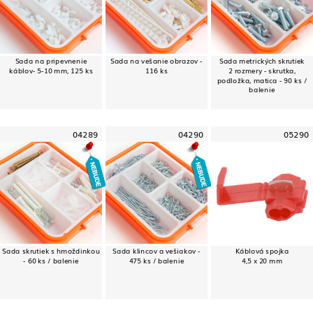
Sada na pripevnenie
Sada na vešanie obrazov -
Sada metrických skrutiek
káblov- 5-10 mm, 125 ks
116 ks
2 rozmery - skrutka,
podložka, matica - 90 ks /
balenie
04289
04290
05290
Sada skrutiek s hmoždinkou
Sada klincov a vešiakov -
Káblová spojka
- 60 ks / balenie
475 ks / balenie
4,5 x 20 mm