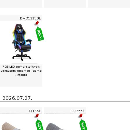
BMD1115BL
RGB LED gamer stolička s
vankúšom, opierkou - čierna
/ modrá
2026.07.27.
11136L
11136XL