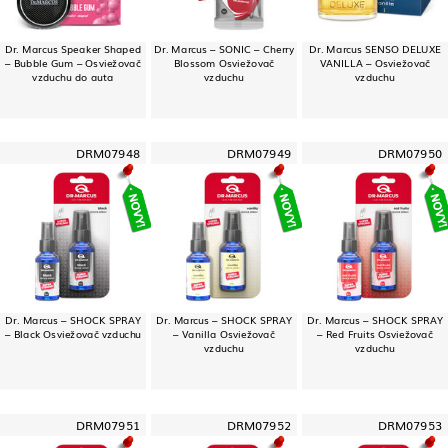
Dr. Marcus Speaker Shaped
Dr. Marcus – SONIC – Cherry
Dr. Marcus SENSO DELUXE
– Bubble Gum – Osviežovač
Blossom Osviežovač
VANILLA – Osviežovač
vzduchu do auta
vzduchu
vzduchu
DRM07948
DRM07949
DRM07950
Dr. Marcus – SHOCK SPRAY
Dr. Marcus – SHOCK SPRAY
Dr. Marcus – SHOCK SPRAY
– Black Osviežovač vzduchu
– Vanilla Osviežovač
– Red Fruits Osviežovač
vzduchu
vzduchu
DRM07951
DRM07952
DRM07953