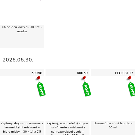
Chladiaca vložka - 400 ml -
modrá
2026.06.30.
60058
60059
H3108117
Zvýšený stojan na kŕmenie s
Zvýšený, nastaviteľný stojan
Univerzálne silné lepidlo -
keramickými miskami –
na kŕmenie s miskami z
50 ml
biele misky – 30 x 14 x 7,5
nehrdzavejúcej ocele –