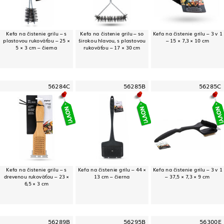
Kefa na čistenie grilu – s
Kefa na čistenie grilu – so
Kefa na čistenie grilu – 3 v 1
plastovou rukoväťou – 25 ×
širokou hlavou, s plastovou
– 15 × 7,3 × 10 cm
5 × 3 cm – čierna
rukoväťou – 17 × 30 cm
56284C
56285B
56285C
Kefa na čistenie grilu – s
Kefa na čistenie grilu – 44 ×
Kefa na čistenie grilu – 3 v 1
drevenou rukoväťou – 23 ×
13 cm – čierna
– 37,5 × 7,3 × 9 cm
6,5 × 3 cm
56289B
56295B
56300E