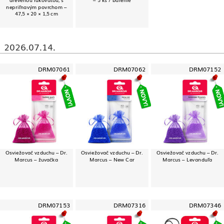
nepriľnavým povrchom –
47,5 × 20 × 1,5 cm
2026.07.14.
DRM07061
DRM07062
DRM07152
Osviežovač vzduchu – Dr.
Osviežovač vzduchu – Dr.
Osviežovač vzduchu – Dr.
Marcus – žuvačka
Marcus – New Car
Marcus – Levanduľa
DRM07153
DRM07316
DRM07346