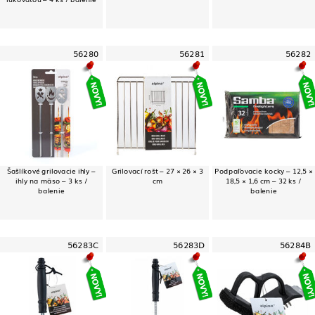
56280
56281
56282
Šašlíkové grilovacie ihly –
Grilovací rošt – 27 × 26 × 3
Podpaľovacie kocky – 12,5 ×
ihly na mäso – 3 ks /
cm
18,5 × 1,6 cm – 32 ks /
balenie
balenie
56283C
56283D
56284B