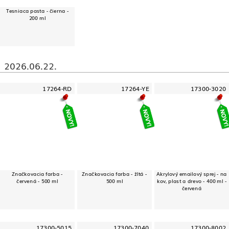
Tesniaca pasta - čierna -
200 ml
2026.06.22.
17264-RD
17264-YE
17300-3020
Značkovacia farba -
Značkovacia farba - žltá -
Akrylový emailový sprej - na
červená - 500 ml
500 ml
kov, plast a drevo - 400 ml -
červená
17300-5015
17300-7040
17300-8002