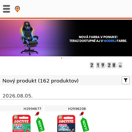
:
:
Nový produkt (
162 produktov)
2026.08.05.
H2994677
H2996208