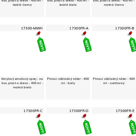
kov, plast a drevo - 400 ml -
kov, plast a drevo - 400 ml -
kov, plast a drevo - 400 ml -
lesklá čierna
lesklá biela
matná čierna
17300-MWH
17300FR-A
17300FR-B
Akrylový emailový sprej - na
Plniaci základný náter - 400
Plniaci základný náter - 400
kov, plast a drevo - 400 ml -
ml - biely
ml - svetlosivý
matná biela
17300FR-C
17300FR-D
17300FR-E