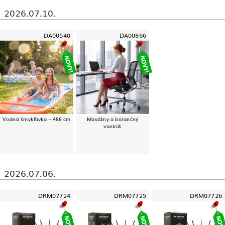
2026.07.10.
DA00540
DA00866
Vodná šmykľavka – 488 cm
Masážny a balančný
vankúš
2026.07.06.
DRM07724
DRM07725
DRM07726