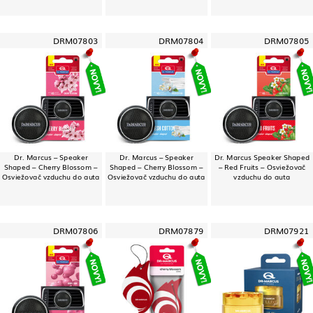
DRM07803
DRM07804
DRM07805
Dr. Marcus – Speaker
Dr. Marcus – Speaker
Dr. Marcus Speaker Shaped
Shaped – Cherry Blossom –
Shaped – Cherry Blossom –
– Red Fruits – Osviežovač
Osviežovač vzduchu do auta
Osviežovač vzduchu do auta
vzduchu do auta
DRM07806
DRM07879
DRM07921