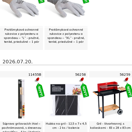
Protišmykové ochranné
Protišmykové ochranné
rukavice z polyesteru a
rukavice z polyesteru a
spandexu – "L" - pružné,
spandexu – "XL" - pružné,
tenké, priedušné – 1 pár
tenké, priedušné – 1 pár
2026.07.20.
11455B
56258
56259
Súprava grilovacích ihiel –
Hubka na gril - 12,5 x 7 x 4,5
Gril - štvorhranný, s
pochrómovaná, s drevenou
cm - 2 ks / balenie
kolieskami - 83 x 28 x 83 cm
rukoväťou – 4 ks / balenie