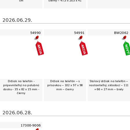
cm
čierny – 47,5 x 29,5 x 41
2026.06.29.
54990
54991
BW2062
Držiak na telefón -
Držiak na telefón – s
Stolový držiak na telefón –
pripevniteľný na palubnú
prísavkou – 102 x 97 x 98
nastaviteľný, skladací – 111
dosku - 35 x 82 x 15 mm -
mm – čierny
× 66 × 27 mm – biely
čierny
2026.06.28.
17300-9006