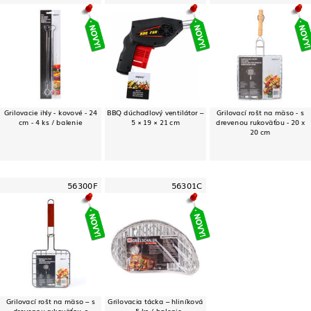
Grilovacie ihly - kovové - 24
BBQ dúchadlový ventilátor –
Grilovací rošt na mäso - s
cm - 4 ks / balenie
5 × 19 × 21 cm
drevenou rukoväťou - 20 x
20 cm
56300F
56301C
Grilovací rošt na mäso – s
Grilovacia tácka – hliníková
drevenou rukoväťou, s
– 5 ks / balenie