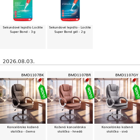
Sekundové lepidlo Loctite
Sekundové lepidlo - Loctite
Super Bond - 3 g
Super Bond gél - 2 g
2026.08.03.
BMD1107BK
BMD1107BR
BMD1107GY
Kancelárska kožená
Kožená kancelárska
Kancelárska kožená
stolička - čierna
stolička - hnedá
stolička - sivá