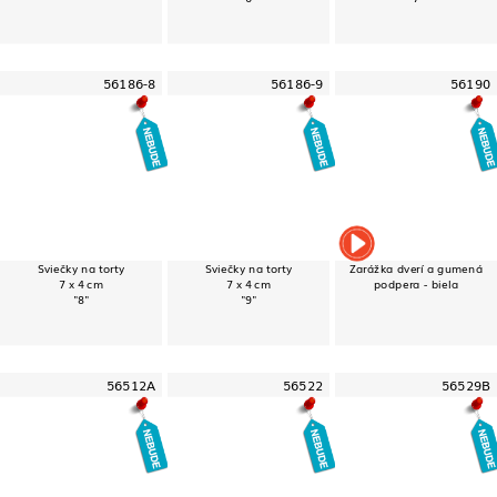
56186-8
56186-9
56190
Sviečky na torty
Sviečky na torty
Zarážka dverí a gumená
7 x 4 cm
7 x 4 cm
podpera - biela
"8"
"9"
56512A
56522
56529B