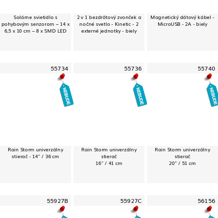
Solárne svietidlo s
2 v 1 bezdrôtový zvonček a
Magnetický dátový kábel -
pohybovým senzorom – 14 x
nočné svetlo - Kinetic - 2
MicroUSB - 2A - biely
6,5 x 10 cm – 8 x SMD LED
externé jednotky - biely
55734
55736
55740
Rain Storm univerzálny
Rain Storm univerzálny
Rain Storm univerzálny
stierač - 14" / 36 cm
stierač
stierač
16" / 41 cm
20" / 51 cm
55927B
55927C
56156