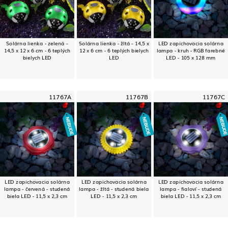
Solárna lienka - zelená -
Solárna lienka - žltá - 14,5 x
LED zapichovacia solárna
14,5 x 12 x 6 cm - 6 teplých
12 x 6 cm - 6 teplých bielych
lampa - kruh - RGB farebné
bielych LED
LED
LED - 105 x 128 mm
11767A
11767B
11767C
LED zapichovacia solárna
LED zapichovacia solárna
LED zapichovacia solárna
lampa - červená - studená
lampa - žltá - studená biela
lampa - fialoví - studená
biela LED - 11,5 x 2,3 cm
LED - 11,5 x 2,3 cm
biela LED - 11,5 x 2,3 cm