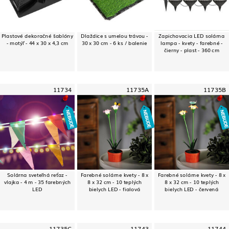
Plastové dekoračné šablóny
Dlaždice s umelou trávou -
Zapichovacia LED solárna
- motýľ - 44 x 30 x 4,3 cm
30 x 30 cm - 6 ks / balenie
lampa - kvety - farebné -
čierny - plast - 360 cm
11734
11735A
11735B
Solárna sveteľná reťaz -
Farebné solárne kvety - 8 x
Farebné solárne kvety - 8 x
vlajka - 4 m - 35 farebných
8 x 32 cm - 10 teplých
8 x 32 cm - 10 teplých
LED
bielych LED - fialová
bielych LED - červená
11735C
11743
11744