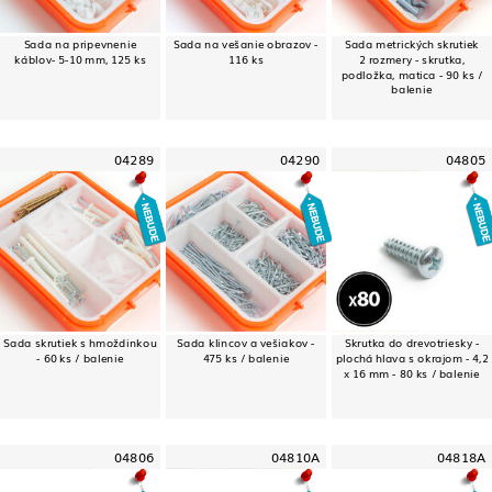
Sada na pripevnenie
Sada na vešanie obrazov -
Sada metrických skrutiek
káblov- 5-10 mm, 125 ks
116 ks
2 rozmery - skrutka,
podložka, matica - 90 ks /
balenie
04289
04290
04805
Sada skrutiek s hmoždinkou
Sada klincov a vešiakov -
Skrutka do drevotriesky -
- 60 ks / balenie
475 ks / balenie
plochá hlava s okrajom - 4,2
x 16 mm - 80 ks / balenie
04806
04810A
04818A