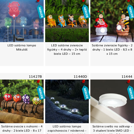
LED solárna lampa
LED solárne zvieracie
Solárne zvieracie figúrky - 2
Mikuláš
figúrky – 4 druhy – 2× teplá
druhy - 1 biela LED - 8,5 x 8
biela LED – 15 cm
x 15 cm
11427B
11440D
11444
Solárne ovocie s nohami - 4
LED solárna lampa
Solárne svetlo na odkvap -
druhy - 2 biele LED - 8 x 17
zapichovacia / nástenná -
3 studení biele SMD LED -