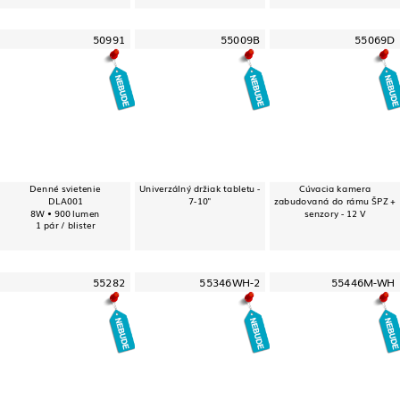
50991
55009B
55069D
Denné svietenie
Univerzálný držiak tabletu -
Cúvacia kamera
DLA001
7-10"
zabudovaná do rámu ŠPZ +
8W • 900 lumen
senzory - 12 V
1 pár / blister
55282
55346WH-2
55446M-WH