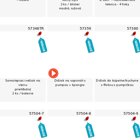
2 ks / blister
tekvica - 4 fixky
modrá, ružová
57346TR
57359
57360
Samolepiaci vešiak na
Držiak na saponát s
Držiak do kúpelne/kuchyne
stenu
pumpou + špongia
s fľašou s pumpičkou
priehľadný
2 ks / balenie
57504-7
57504-8
57504-9