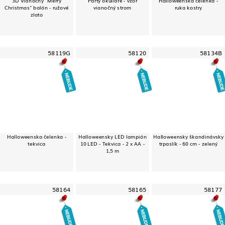
Christmas" balón - ružové
vianočný strom
ruka kostry
zlato
58119G
58120
58134B
Halloweenska čelenka -
Halloweensky LED lampión
Halloweensky škandinávsky
tekvica
10 LED - Tekvica - 2 x AA -
trpaslík - 60 cm - zelený
1,5 m
58164
58165
58177