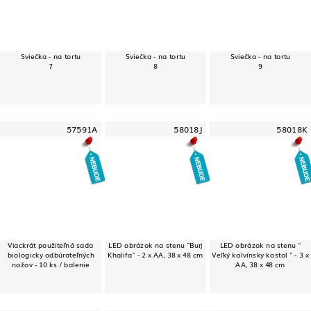
Sviečka - na tortu
Sviečka - na tortu
Sviečka - na tortu
7
8
9
57591A
58018J
58018K
Viackrát použiteľná sada
LED obrázok na stenu "Burj
LED obrázok na stenu "
biologicky odbúrateľných
Khalifa" - 2 x AA, 38 x 48 cm
Veľký kalvínsky kostol " - 3 x
nožov - 10 ks / balenie
AA, 38 x 48 cm