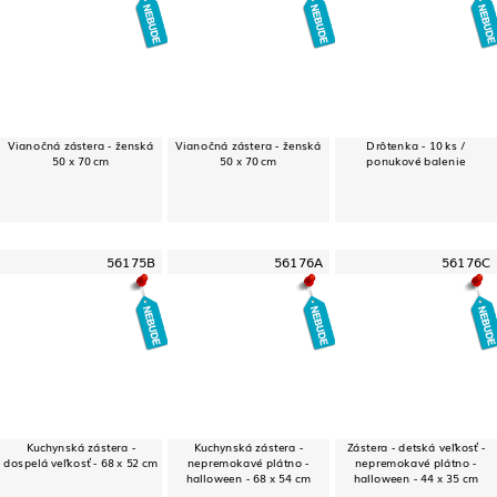
Vianočná zástera - ženská
Vianočná zástera - ženská
Drôtenka - 10 ks /
50 x 70 cm
50 x 70 cm
ponukové balenie
56175B
56176A
56176C
Kuchynská zástera -
Kuchynská zástera -
Zástera - detská veľkosť -
dospelá veľkosť - 68 x 52 cm
nepremokavé plátno -
nepremokavé plátno -
halloween - 68 x 54 cm
halloween - 44 x 35 cm