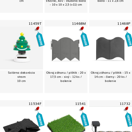
cm
štvorec, kov - studená biela
biela - 11 x 2,6 cm
- 10 x 10 x 2,5 (+11) cm
11459T
11468M
11468P
Solárna dekorácia
Okraj záhonu / plôtik - 20 x
Okraj záhonu / plôtik - 15 x
strom
17,5 cm - sivý - 12 ks /
14 cm - čierny - 20 ks /
10 cm
balenie
balenie
11534F
11541
11732