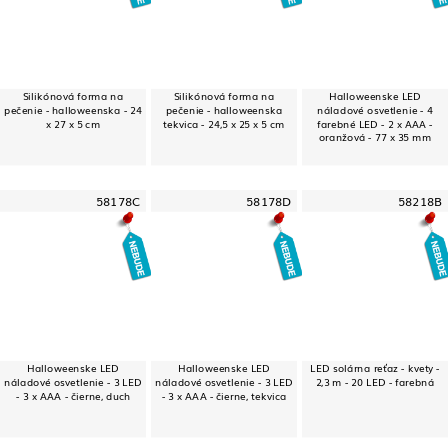
Silikónová forma na
Silikónová forma na
Halloweenske LED
pečenie - halloweenska - 24
pečenie - halloweenska
náladové osvetlenie - 4
x 27 x 5 cm
tekvica - 24,5 x 25 x 5 cm
farebné LED - 2 x AAA -
oranžová - 77 x 35 mm
58178C
58178D
58218B
Halloweenske LED
Halloweenske LED
LED solárna reťaz - kvety -
náladové osvetlenie - 3 LED
náladové osvetlenie - 3 LED
2,3 m - 20 LED - farebná
- 3 x AAA - čierne, duch
- 3 x AAA - čierne, tekvica