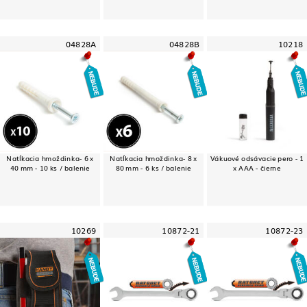
04828A
04828B
10218
Natĺkacia hmoždinka- 6 x
Natĺkacia hmoždinka- 8 x
Vákuové odsávacie pero - 1
40 mm - 10 ks / balenie
80 mm - 6 ks / balenie
x AAA - čierne
10269
10872-21
10872-23