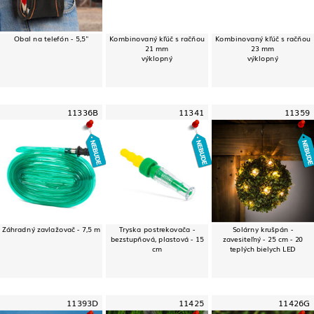
Obal na telefón - 5,5"
Kombinovaný kľúč s račňou
Kombinovaný kľúč s račňou
21 mm
23 mm
výklopný
výklopný
11336B
11341
11359
Záhradný zavlažovač - 7,5 m
Tryska postrekovača -
Solárny krušpán -
bezstupňová, plastová - 15
zavesiteľný - 25 cm - 20
cm
teplých bielych LED
11393D
11425
11426G