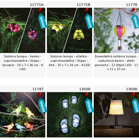
11771A
11771B
11778
Solárna lampa - lienka -
Solárna lampa - včielka -
Zavesiteľná solárna lampa -
zapichovateľné / štipec -
zapichovateľné / štipec -
vzduchový balón - efekt
červená - 15 x 7 x 16 cm - 6
žltá - 15 x 7 x 16 cm - 6 LED
plameňa - 12 žltých LED - 11
LED
x 11 x 37 cm
11787
13000
13006