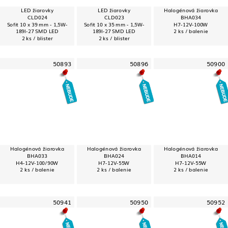
LED žiarovky
LED žiarovky
Halogénová žiarovka
CLD024
CLD023
BHA034
Sofit 10 x 39 mm - 1,5W-
Sofit 10 x 35 mm - 1,5W-
H7-12V-100W
189l-27 SMD LED
189l-27 SMD LED
2 ks / balenie
2 ks / blister
2 ks / blister
50893
50896
50900
Halogénová žiarovka
Halogénová žiarovka
Halogénová žiarovka
BHA033
BHA024
BHA014
H4-12V-100/90W
H7-12V-55W
H7-12V-55W
2 ks / balenie
2 ks / balenie
2 ks / balenie
50941
50950
50952