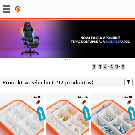
:
:
Produkt vo výbehu (
297 produktov)
04282
04284
04288