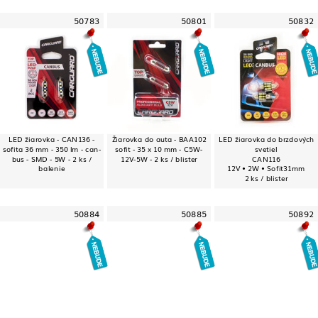
50783
50801
50832
LED žiarovka - CAN136 -
Žiarovka do auta - BAA102
LED žiarovka do brzdových
sofita 36 mm - 350 lm - can-
sofit - 35 x 10 mm - C5W-
svetiel
bus - SMD - 5W - 2 ks /
12V-5W - 2 ks / blister
CAN116
balenie
12V • 2W • Sofit31mm
2 ks / blister
50884
50885
50892