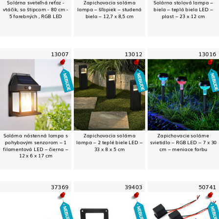
Solárna sveteľná reťaz -
Zapichovacia solárna
Solárna stolová lampa –
vtáčik, so štipcom - 80 cm -
lampa – šľapiek – studená
biela – teplá biela LED –
5 farebných , RGB LED
biela – 12,7 x 8,5 cm
plast – 23 x 12 cm
13007
13012
13016
Solárna nástenná lampa s
Zapichovacia solárna
Zapichovacie solárne
pohybovým senzorom – 1
lampa – 2 teplé biele LED –
svietidlo – RGB LED – 7 x 30
filamentová LED – čierna –
33 x 8 x 5 cm
cm – meniace farbu
12 x 6 x 17 cm
37369
39403
50741