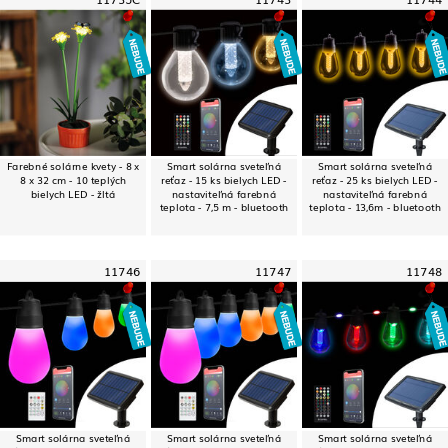
Farebné solárne kvety - 8 x
Smart solárna sveteľná
Smart solárna sveteľná
8 x 32 cm - 10 teplých
reťaz - 15 ks bielych LED -
reťaz - 25 ks bielych LED -
bielych LED - žltá
nastaviteľná farebná
nastaviteľná farebná
teplota - 7,5 m - bluetooth
teplota - 13,6m - bluetooth
11746
11747
11748
Smart solárna sveteľná
Smart solárna sveteľná
Smart solárna sveteľná