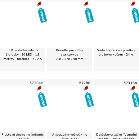
LED sveteľná reťaz -
Kŕmidlo pre vtáky
Sada štipcov na prádlo s
žiarovky - 10 LED - 1,9
s prísavkou
úložným košom - 24 ks
metrov - farebná - 2 x AA
200 x 170 x 90 mm
57204H
57258
57318A
Plastová doska na krájanie
Univerzálny vešiačik na
Darčeková taška "Vymaľuj
- hruška
suchý zips
si sám" - halloweenska