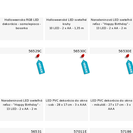
Halloweenska RGB LED
Halloweenské LED sveteľné
Narodeninová LED sveteľná
dekorácia - samolepiaca -
kruhy
reťaz - "Happy Birthday" -
bosorka
10 LED - 2 x AA - 1,35 m
13 LED - 2 x AA - 2 m
56529C
56530C
56530E
Narodeninová LED sveteľná
LED PVC dekorácia do okna
LED PVC dekorácia do okna
reťaz - "Happy Birthday" -
- sob - 28 x 17 cm - 3 x AAA
- mikuláš - 27 x 17 cm - 3 x
13 LED - 2 x AA - 2 m
AAA
56531
57011E
57186