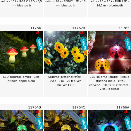
reťaz - 15 ks RGBIC LED - 6,5
reťaz - 30 ks RGBIC LED - 13
reťaz - 85 + 15 ks RGB LED -
m - bluetooth
m - bluetooth
14,5 m - bluetooth
11756
11762B
11763
LED solárna lampa - 3 ks
Solárna sveteľná reťaz -
LED solárna lampa - lienka
hríbov - teplá biela
kvet - 2 m - 20 teplých
- studená biela - žltá /
bielych LED
červená - 100 x 88 x 60 mm -
2 ks / balenie
11764B
11764C
11766A