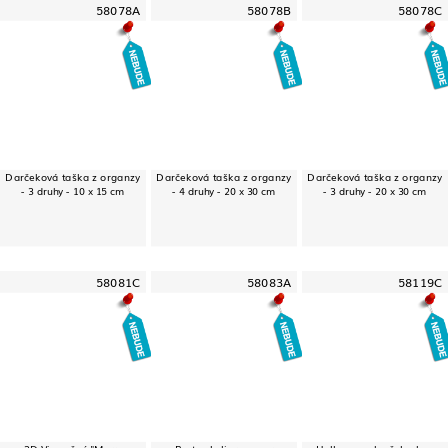
58078A
58078B
58078C
Darčeková taška z organzy
Darčeková taška z organzy
Darčeková taška z organzy
- 3 druhy - 10 x 15 cm
- 4 druhy - 20 x 30 cm
- 3 druhy - 20 x 30 cm
58081C
58083A
58119C
3D Vianočný "Merry
Party okuliare - vzor
Halloweenska čelenka -