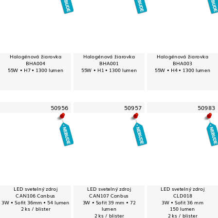
Halogénová žiarovka
Halogénová žiarovka
Halogénová žiarovka
BHA004
BHA001
BHA003
55W • H7 • 1300 lumen
55W • H1 • 1300 lumen
55W • H4 • 1300 lumen
50956
50957
50983
LED svetelný zdroj
LED svetelný zdroj
LED svetelný zdroj
CAN106 Canbus
CAN107 Canbus
CLD018
3W • Sofit 36mm • 54 lumen
3W • Sofit 39 mm • 72
3W • Sofit 36 mm
2 ks / blister
lumen
150 lumen
2 ks / blister
2 ks / blister