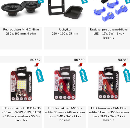
Reproduktor M.N.C Ninja
Úchytka
Rezistor pre automobilové
235 x 162 mm, 4 ohm
210 x 160 x 55 mm
LED - 12V, 5W - 2 ks /
balenie
50752
50780
50782
LED žiarovka - CLD314 - 35
LED žiarovka- CAN133 -
LED žiarovka - CAN135 -
x 35 mm (W5W, C5W, BA9S)
sofita 39 mm - 240 lm - can-
sofita 31 mm - 350 lm - can-
- 320 lm - can-bus - SMD -
bus - SMD - 3W - 2 ks /
bus - SMD - 3W - 2 ks /
3W - 12V
balenie
balenie