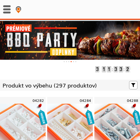
:
:
Produkt vo výbehu (
297 produktov)
04282
04284
04288