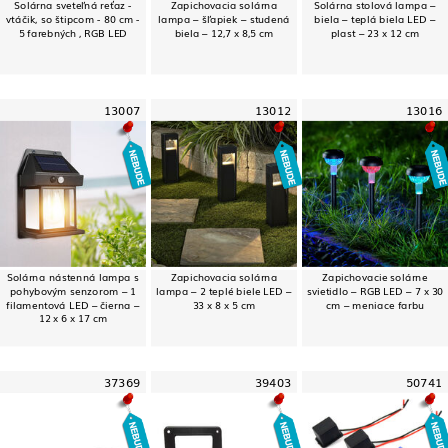
Solárna sveteľná reťaz -
Zapichovacia solárna
Solárna stolová lampa –
vtáčik, so štipcom - 80 cm -
lampa – šľapiek – studená
biela – teplá biela LED –
5 farebných , RGB LED
biela – 12,7 x 8,5 cm
plast – 23 x 12 cm
13007
13012
13016
Solárna nástenná lampa s
Zapichovacia solárna
Zapichovacie solárne
pohybovým senzorom – 1
lampa – 2 teplé biele LED –
svietidlo – RGB LED – 7 x 30
filamentová LED – čierna –
33 x 8 x 5 cm
cm – meniace farbu
12 x 6 x 17 cm
37369
39403
50741