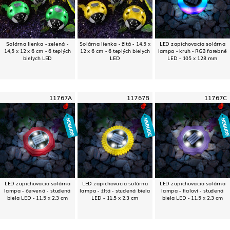
Solárna lienka - zelená -
Solárna lienka - žltá - 14,5 x
LED zapichovacia solárna
14,5 x 12 x 6 cm - 6 teplých
12 x 6 cm - 6 teplých bielych
lampa - kruh - RGB farebné
bielych LED
LED
LED - 105 x 128 mm
11767A
11767B
11767C
LED zapichovacia solárna
LED zapichovacia solárna
LED zapichovacia solárna
lampa - červená - studená
lampa - žltá - studená biela
lampa - fialoví - studená
biela LED - 11,5 x 2,3 cm
LED - 11,5 x 2,3 cm
biela LED - 11,5 x 2,3 cm