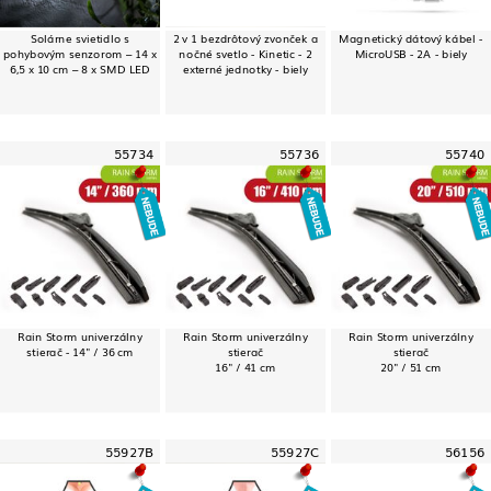
Solárne svietidlo s
2 v 1 bezdrôtový zvonček a
Magnetický dátový kábel -
pohybovým senzorom – 14 x
nočné svetlo - Kinetic - 2
MicroUSB - 2A - biely
6,5 x 10 cm – 8 x SMD LED
externé jednotky - biely
55734
55736
55740
Rain Storm univerzálny
Rain Storm univerzálny
Rain Storm univerzálny
stierač - 14" / 36 cm
stierač
stierač
16" / 41 cm
20" / 51 cm
55927B
55927C
56156