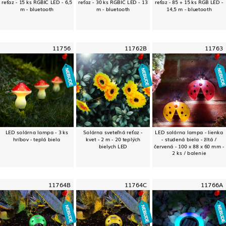
reťaz - 15 ks RGBIC LED - 6,5
reťaz - 30 ks RGBIC LED - 13
reťaz - 85 + 15 ks RGB LED -
m - bluetooth
m - bluetooth
14,5 m - bluetooth
11756
11762B
11763
LED solárna lampa - 3 ks
Solárna sveteľná reťaz -
LED solárna lampa - lienka
hríbov - teplá biela
kvet - 2 m - 20 teplých
- studená biela - žltá /
bielych LED
červená - 100 x 88 x 60 mm -
2 ks / balenie
11764B
11764C
11766A