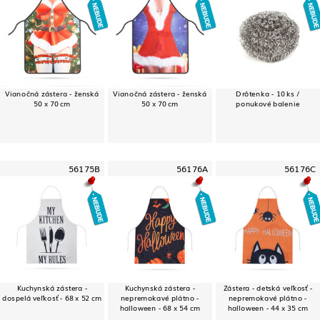
Vianočná zástera - ženská
Vianočná zástera - ženská
Drôtenka - 10 ks /
50 x 70 cm
50 x 70 cm
ponukové balenie
56175B
56176A
56176C
Kuchynská zástera -
Kuchynská zástera -
Zástera - detská veľkosť -
dospelá veľkosť - 68 x 52 cm
nepremokavé plátno -
nepremokavé plátno -
halloween - 68 x 54 cm
halloween - 44 x 35 cm