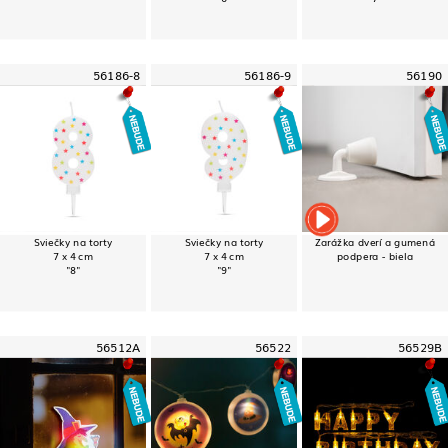
56186-8
56186-9
56190
Sviečky na torty
Sviečky na torty
Zarážka dverí a gumená
7 x 4 cm
7 x 4 cm
podpera - biela
"8"
"9"
56512A
56522
56529B