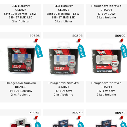
LED žiarovky
LED žiarovky
Halogénová žiarovka
CLD024
CLD023
BHA034
Sofit 10 x 39 mm - 1,5W-
Sofit 10 x 35 mm - 1,5W-
H7-12V-100W
189l-27 SMD LED
189l-27 SMD LED
2 ks / balenie
2 ks / blister
2 ks / blister
50893
50896
50900
Halogénová žiarovka
Halogénová žiarovka
Halogénová žiarovka
BHA033
BHA024
BHA014
H4-12V-100/90W
H7-12V-55W
H7-12V-55W
2 ks / balenie
2 ks / balenie
2 ks / balenie
50941
50950
50952