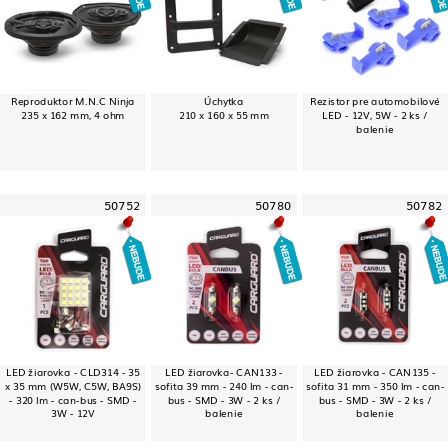
Reproduktor M.N.C Ninja
Úchytka
Rezistor pre automobilové
235 x 162 mm, 4 ohm
210 x 160 x 55 mm
LED - 12V, 5W - 2 ks /
balenie
50752
50780
50782
LED žiarovka - CLD314 - 35
LED žiarovka- CAN133 -
LED žiarovka - CAN135 -
x 35 mm (W5W, C5W, BA9S)
sofita 39 mm - 240 lm - can-
sofita 31 mm - 350 lm - can-
- 320 lm - can-bus - SMD -
bus - SMD - 3W - 2 ks /
bus - SMD - 3W - 2 ks /
3W - 12V
balenie
balenie