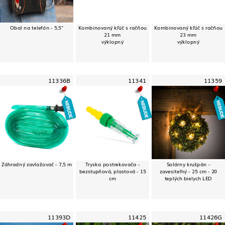
Obal na telefón - 5,5"
Kombinovaný kľúč s račňou
Kombinovaný kľúč s račňou
21 mm
23 mm
výklopný
výklopný
11336B
11341
11359
Záhradný zavlažovač - 7,5 m
Tryska postrekovača -
Solárny krušpán -
bezstupňová, plastová - 15
zavesiteľný - 25 cm - 20
cm
teplých bielych LED
11393D
11425
11426G