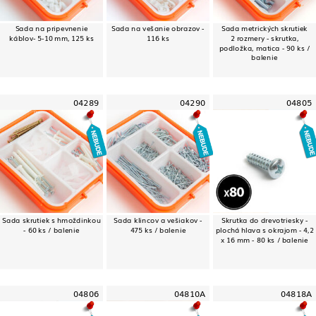
Sada na pripevnenie
Sada na vešanie obrazov -
Sada metrických skrutiek
káblov- 5-10 mm, 125 ks
116 ks
2 rozmery - skrutka,
podložka, matica - 90 ks /
balenie
04289
04290
04805
Sada skrutiek s hmoždinkou
Sada klincov a vešiakov -
Skrutka do drevotriesky -
- 60 ks / balenie
475 ks / balenie
plochá hlava s okrajom - 4,2
x 16 mm - 80 ks / balenie
04806
04810A
04818A