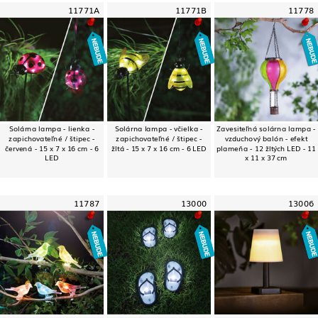
11771A
11771B
11778
Solárna lampa - lienka -
Solárna lampa - včielka -
Zavesiteľná solárna lampa -
zapichovateľné / štipec -
zapichovateľné / štipec -
vzduchový balón - efekt
červená - 15 x 7 x 16 cm - 6
žltá - 15 x 7 x 16 cm - 6 LED
plameňa - 12 žltých LED - 11
LED
x 11 x 37 cm
11787
13000
13006