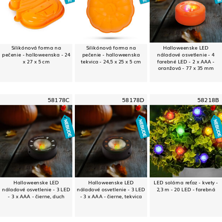
Silikónová forma na
Silikónová forma na
Halloweenske LED
pečenie - halloweenska - 24
pečenie - halloweenska
náladové osvetlenie - 4
x 27 x 5 cm
tekvica - 24,5 x 25 x 5 cm
farebné LED - 2 x AAA -
oranžová - 77 x 35 mm
58178C
58178D
58218B
Halloweenske LED
Halloweenske LED
LED solárna reťaz - kvety -
náladové osvetlenie - 3 LED
náladové osvetlenie - 3 LED
2,3 m - 20 LED - farebná
- 3 x AAA - čierne, duch
- 3 x AAA - čierne, tekvica