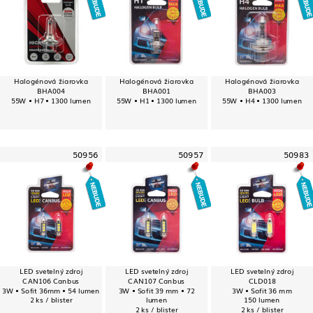
Halogénová žiarovka
Halogénová žiarovka
Halogénová žiarovka
BHA004
BHA001
BHA003
55W • H7 • 1300 lumen
55W • H1 • 1300 lumen
55W • H4 • 1300 lumen
50956
50957
50983
LED svetelný zdroj
LED svetelný zdroj
LED svetelný zdroj
CAN106 Canbus
CAN107 Canbus
CLD018
3W • Sofit 36mm • 54 lumen
3W • Sofit 39 mm • 72
3W • Sofit 36 mm
2 ks / blister
lumen
150 lumen
2 ks / blister
2 ks / blister