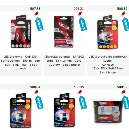
50783
50801
50832
LED žiarovka - CAN136 -
Žiarovka do auta - BAA102
LED žiarovka do brzdových
sofita 36 mm - 350 lm - can-
sofit - 35 x 10 mm - C5W-
svetiel
bus - SMD - 5W - 2 ks /
12V-5W - 2 ks / blister
CAN116
balenie
12V • 2W • Sofit31mm
2 ks / blister
50884
50885
50892