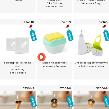
2 ks / blister
tekvica - 4 fixky
modrá, ružová
57346TR
57359
57360
Samolepiaci vešiak na
Držiak na saponát s
Držiak do kúpelne/kuchyne
stenu
pumpou + špongia
s fľašou s pumpičkou
priehľadný
2 ks / balenie
57504-7
57504-8
57504-9