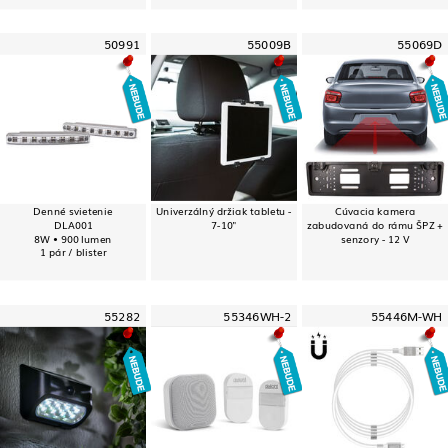
50991
55009B
55069D
Denné svietenie
Univerzálný držiak tabletu -
Cúvacia kamera
DLA001
7-10"
zabudovaná do rámu ŠPZ +
8W • 900 lumen
senzory - 12 V
1 pár / blister
55282
55346WH-2
55446M-WH