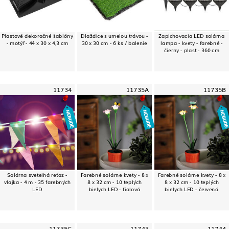
Plastové dekoračné šablóny
Dlaždice s umelou trávou -
Zapichovacia LED solárna
- motýľ - 44 x 30 x 4,3 cm
30 x 30 cm - 6 ks / balenie
lampa - kvety - farebné -
čierny - plast - 360 cm
11734
11735A
11735B
Solárna sveteľná reťaz -
Farebné solárne kvety - 8 x
Farebné solárne kvety - 8 x
vlajka - 4 m - 35 farebných
8 x 32 cm - 10 teplých
8 x 32 cm - 10 teplých
LED
bielych LED - fialová
bielych LED - červená
11735C
11743
11744