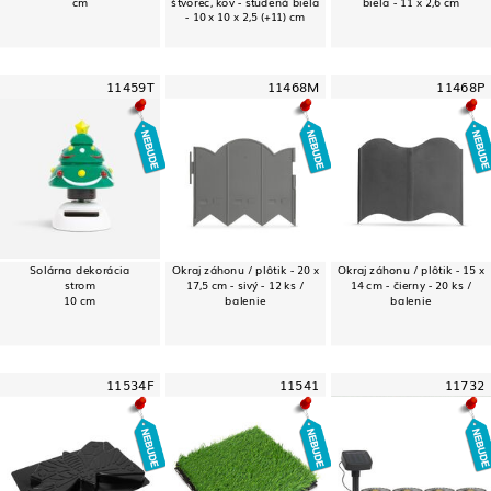
cm
štvorec, kov - studená biela
biela - 11 x 2,6 cm
- 10 x 10 x 2,5 (+11) cm
11459T
11468M
11468P
Solárna dekorácia
Okraj záhonu / plôtik - 20 x
Okraj záhonu / plôtik - 15 x
strom
17,5 cm - sivý - 12 ks /
14 cm - čierny - 20 ks /
10 cm
balenie
balenie
11534F
11541
11732