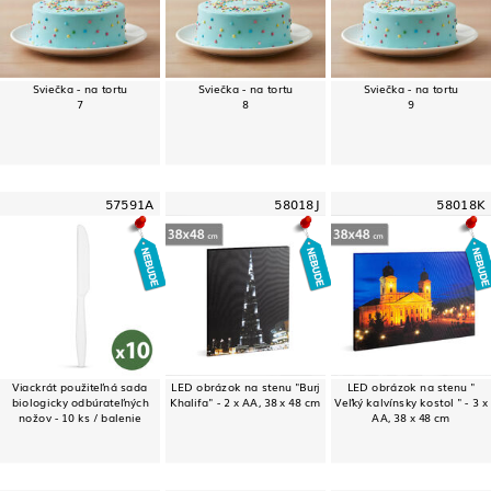
Sviečka - na tortu
Sviečka - na tortu
Sviečka - na tortu
7
8
9
57591A
58018J
58018K
Viackrát použiteľná sada
LED obrázok na stenu "Burj
LED obrázok na stenu "
biologicky odbúrateľných
Khalifa" - 2 x AA, 38 x 48 cm
Veľký kalvínsky kostol " - 3 x
nožov - 10 ks / balenie
AA, 38 x 48 cm