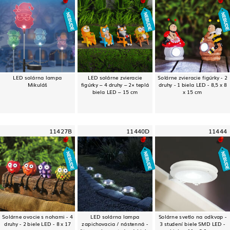
LED solárna lampa
LED solárne zvieracie
Solárne zvieracie figúrky - 2
Mikuláš
figúrky – 4 druhy – 2× teplá
druhy - 1 biela LED - 8,5 x 8
biela LED – 15 cm
x 15 cm
11427B
11440D
11444
Solárne ovocie s nohami - 4
LED solárna lampa
Solárne svetlo na odkvap -
druhy - 2 biele LED - 8 x 17
zapichovacia / nástenná -
3 studení biele SMD LED -