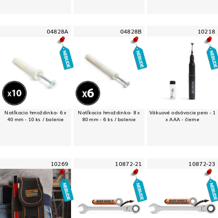
04828A
04828B
10218
Natĺkacia hmoždinka- 6 x
Natĺkacia hmoždinka- 8 x
Vákuové odsávacie pero - 1
40 mm - 10 ks / balenie
80 mm - 6 ks / balenie
x AAA - čierne
10269
10872-21
10872-23