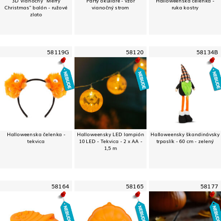
Christmas" balón - ružové
vianočný strom
ruka kostry
zlato
58119G
58120
58134B
Halloweenska čelenka -
Halloweensky LED lampión
Halloweensky škandinávsky
tekvica
10 LED - Tekvica - 2 x AA -
trpaslík - 60 cm - zelený
1,5 m
58164
58165
58177