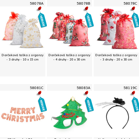
58078A
58078B
58078C
Darčeková taška z organzy
Darčeková taška z organzy
Darčeková taška z organzy
- 3 druhy - 10 x 15 cm
- 4 druhy - 20 x 30 cm
- 3 druhy - 20 x 30 cm
58081C
58083A
58119C
3D Vianočný "Merry
Party okuliare - vzor
Halloweenska čelenka -