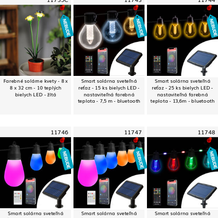
Farebné solárne kvety - 8 x
Smart solárna sveteľná
Smart solárna sveteľná
8 x 32 cm - 10 teplých
reťaz - 15 ks bielych LED -
reťaz - 25 ks bielych LED -
bielych LED - žltá
nastaviteľná farebná
nastaviteľná farebná
teplota - 7,5 m - bluetooth
teplota - 13,6m - bluetooth
11746
11747
11748
Smart solárna sveteľná
Smart solárna sveteľná
Smart solárna sveteľná