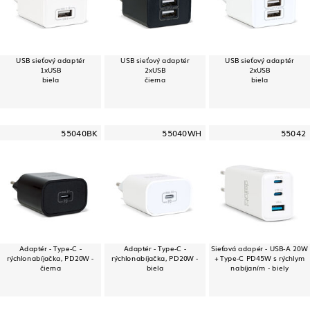
USB sieťový adaptér
USB sieťový adaptér
USB sieťový adaptér
1xUSB
2xUSB
2xUSB
biela
čierna
biela
55040BK
55040WH
55042
Adaptér - Type-C -
Adaptér - Type-C -
Sieťová adapér - USB-A 20W
rýchlonabíjačka, PD20W -
rýchlonabíjačka, PD20W -
+ Type-C PD45W s rýchlym
čierna
biela
nabíjaním - biely