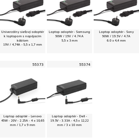
Univerzálny sieťový adaptér
Laptop adaptér - Samsung
Laptop adaptér - Sony
k laptopom s napájacím
90W / 19V / 4.74 A
90W / 19.5V / 4.7A
káblom
5,5 x 3 mm
6.0 x 4,4 mm
19V / 4,74A - 5,5 x 1,7 mm
55373
55374
Laptop adaptér - Lenovo
Laptop adaptér - Dell -
45W - 20V - 2.25A - 4 x 10,65
19.5V - 3.33A - 4,5 x 12,22
mm / 1,7 x 9 mm
mm / 3 x 10 mm