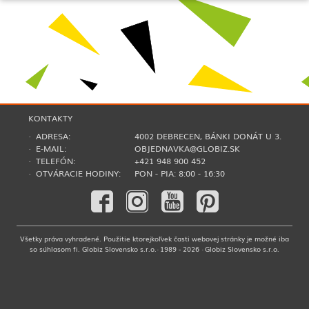
KONTAKTY
· ADRESA:
4002 DEBRECEN, BÁNKI DONÁT U 3.
· E-MAIL:
OBJEDNAVKA@GLOBIZ.SK
· TELEFÓN:
+421 948 900 452
· OTVÁRACIE HODINY:
PON - PIA: 8:00 - 16:30
Všetky práva vyhradené. Použitie ktorejkoľvek časti webovej stránky je možné iba
so súhlasom fi. Globiz Slovensko s.r.o.· 1989 - 2026 · Globiz Slovensko s.r.o.