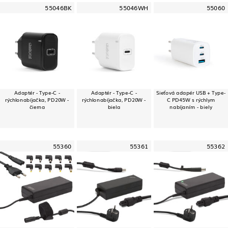
55046BK
55046WH
55060
Adaptér - Type-C -
Adaptér - Type-C -
Sieťová adapér USB + Type-
rýchlonabíjačka, PD20W -
rýchlonabíjačka, PD20W -
C PD45W s rýchlym
čierna
biela
nabíjaním - biely
55360
55361
55362