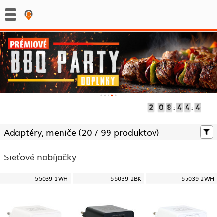
:
:
Adaptéry, meniče (
20 /
99 produktov)
Sieťové nabíjačky
55039-1WH
55039-2BK
55039-2WH