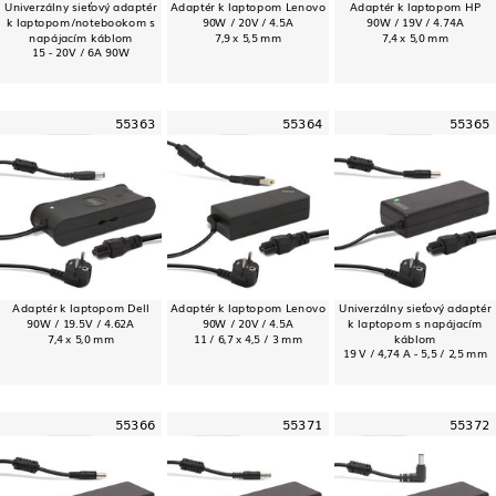
Univerzálny sieťový adaptér
Adaptér k laptopom Lenovo
Adaptér k laptopom HP
k laptopom/notebookom s
90W / 20V / 4.5A
90W / 19V / 4.74A
napájacím káblom
7,9 x 5,5 mm
7,4 x 5,0 mm
15 - 20V / 6A 90W
55363
55364
55365
Adaptér k laptopom Dell
Adaptér k laptopom Lenovo
Univerzálny sieťový adaptér
90W / 19.5V / 4.62A
90W / 20V / 4.5A
k laptopom s napájacím
7,4 x 5,0 mm
11 / 6,7 x 4,5 / 3 mm
káblom
19 V / 4,74 A - 5,5 / 2,5 mm
55366
55371
55372