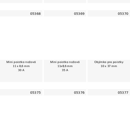
05368
05369
05370
Mini poistka nožová
Mini poistka nožová
Objímka pre poistky
11 x 8,6 mm
11x8,6 mm
10 x 37 mm
30 A
35 A
05375
05376
05377