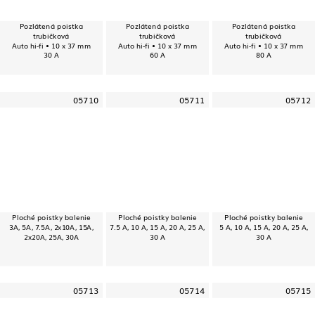
Pozlátená poistka
Pozlátená poistka
Pozlátená poistka
trubičková
trubičková
trubičková
Auto hi-fi • 10 x 37 mm
Auto hi-fi • 10 x 37 mm
Auto hi-fi • 10 x 37 mm
30 A
60 A
80 A
05710
05711
05712
Ploché poistky balenie
Ploché poistky balenie
Ploché poistky balenie
3A, 5A, 7.5A, 2x10A, 15A,
7.5 A, 10 A, 15 A, 20 A, 25 A,
5 A, 10 A, 15 A, 20 A, 25 A,
2x20A, 25A, 30A
30 A
30 A
05713
05714
05715