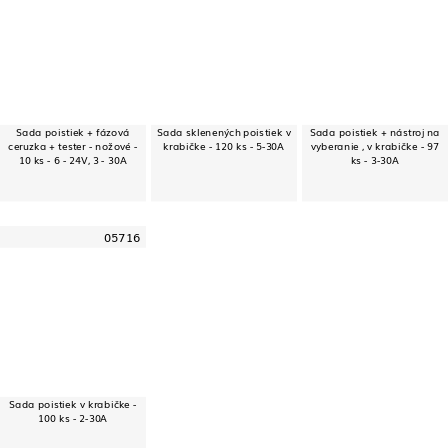
Sada poistiek + fázová
Sada sklenených poistiek v
Sada poistiek + nástroj na
ceruzka + tester - nožové -
krabičke - 120 ks - 5-30A
vyberanie , v krabičke - 97
10 ks - 6 - 24V, 3 - 30A
ks - 3-30A
05716
Sada poistiek v krabičke -
100 ks - 2-30A