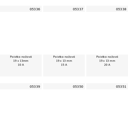
05336
05337
05338
Poistka nožová
Poistka nožová
Poistka nožová
19 x 13mm
19 x 13 mm
19 x 13 mm
10 A
15 A
20 A
05339
05350
05351