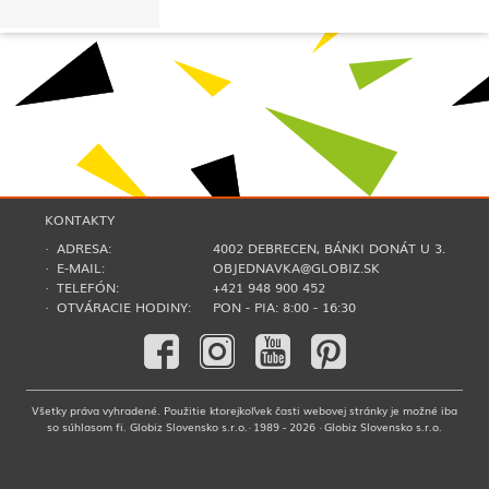
KONTAKTY
· ADRESA:
4002 DEBRECEN, BÁNKI DONÁT U 3.
· E-MAIL:
OBJEDNAVKA@GLOBIZ.SK
· TELEFÓN:
+421 948 900 452
· OTVÁRACIE HODINY:
PON - PIA: 8:00 - 16:30
Všetky práva vyhradené. Použitie ktorejkoľvek časti webovej stránky je možné iba
so súhlasom fi. Globiz Slovensko s.r.o.· 1989 - 2026 · Globiz Slovensko s.r.o.