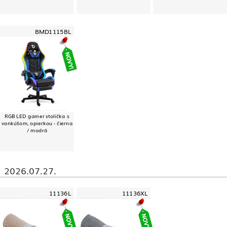
BMD1115BL
RGB LED gamer stolička s
vankúšom, opierkou - čierna
/ modrá
2026.07.27.
11136L
11136XL