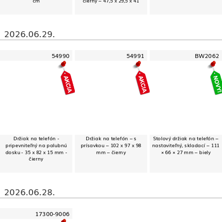
cm
čierny – 47,5 x 29,5 x 41
2026.06.29.
54990
54991
BW2062
Držiak na telefón -
Držiak na telefón – s
Stolový držiak na telefón –
pripevniteľný na palubnú
prísavkou – 102 x 97 x 98
nastaviteľný, skladací – 111
dosku - 35 x 82 x 15 mm -
mm – čierny
× 66 × 27 mm – biely
čierny
2026.06.28.
17300-9006