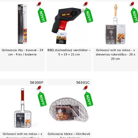
Grilovacie ihly - kovové - 24
BBQ dúchadlový ventilátor –
Grilovací rošt na mäso - s
cm - 4 ks / balenie
5 × 19 × 21 cm
drevenou rukoväťou - 20 x
20 cm
56300F
56301C
Grilovací rošt na mäso – s
Grilovacia tácka – hliníková
drevenou rukoväťou, s
– 5 ks / balenie