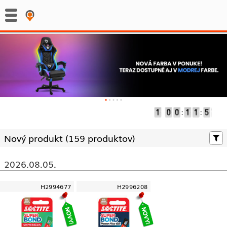
:
:
Nový produkt (
159 produktov)
2026.08.05.
H2994677
H2996208