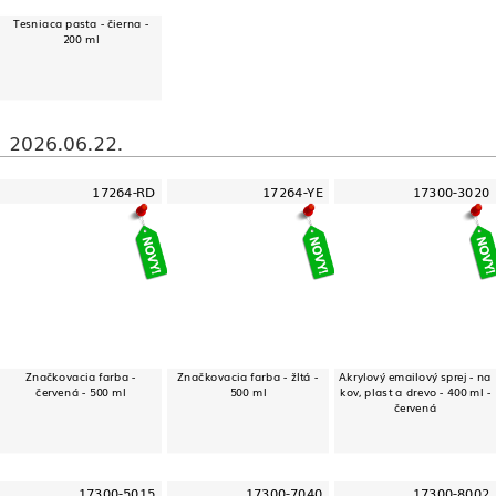
Tesniaca pasta - čierna -
200 ml
2026.06.22.
17264-RD
17264-YE
17300-3020
Značkovacia farba -
Značkovacia farba - žltá -
Akrylový emailový sprej - na
červená - 500 ml
500 ml
kov, plast a drevo - 400 ml -
červená
17300-5015
17300-7040
17300-8002