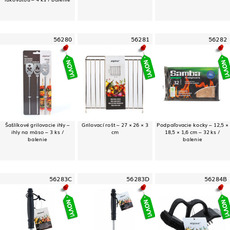
56280
56281
56282
Šašlíkové grilovacie ihly –
Grilovací rošt – 27 × 26 × 3
Podpaľovacie kocky – 12,5 ×
ihly na mäso – 3 ks /
cm
18,5 × 1,6 cm – 32 ks /
balenie
balenie
56283C
56283D
56284B