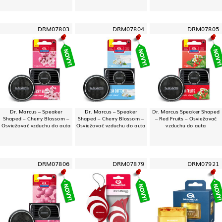
DRM07803
DRM07804
DRM07805
Dr. Marcus – Speaker
Dr. Marcus – Speaker
Dr. Marcus Speaker Shaped
Shaped – Cherry Blossom –
Shaped – Cherry Blossom –
– Red Fruits – Osviežovač
Osviežovač vzduchu do auta
Osviežovač vzduchu do auta
vzduchu do auta
DRM07806
DRM07879
DRM07921