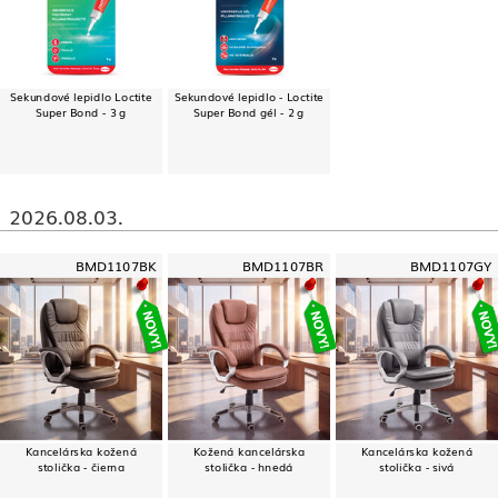
Sekundové lepidlo Loctite
Sekundové lepidlo - Loctite
Super Bond - 3 g
Super Bond gél - 2 g
2026.08.03.
BMD1107BK
BMD1107BR
BMD1107GY
Kancelárska kožená
Kožená kancelárska
Kancelárska kožená
stolička - čierna
stolička - hnedá
stolička - sivá