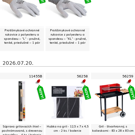
Protišmykové ochranné
Protišmykové ochranné
rukavice z polyesteru a
rukavice z polyesteru a
spandexu – "L" - pružné,
spandexu – "XL" - pružné,
tenké, priedušné – 1 pár
tenké, priedušné – 1 pár
2026.07.20.
11455B
56258
56259
Súprava grilovacích ihiel –
Hubka na gril - 12,5 x 7 x 4,5
Gril - štvorhranný, s
pochrómovaná, s drevenou
cm - 2 ks / balenie
kolieskami - 83 x 28 x 83 cm
rukoväťou – 4 ks / balenie