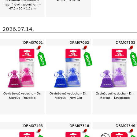
nepriľnavým povrchom –
47,5 × 20 × 1,5 cm
2026.07.14.
DRM07061
DRM07062
DRM07152
Osviežovač vzduchu – Dr.
Osviežovač vzduchu – Dr.
Osviežovač vzduchu – Dr.
Marcus – žuvačka
Marcus – New Car
Marcus – Levanduľa
DRM07153
DRM07316
DRM07346