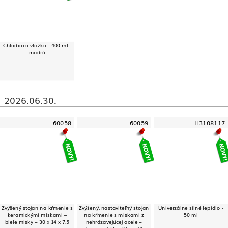
Chladiaca vložka - 400 ml -
modrá
2026.06.30.
60058
60059
H3108117
Zvýšený stojan na kŕmenie s
Zvýšený, nastaviteľný stojan
Univerzálne silné lepidlo -
keramickými miskami –
na kŕmenie s miskami z
50 ml
biele misky – 30 x 14 x 7,5
nehrdzavejúcej ocele –