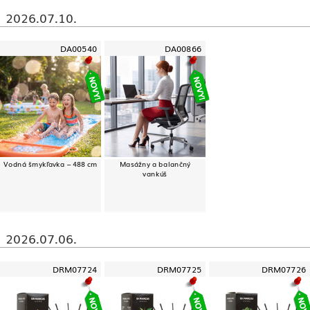
2026.07.10.
DA00540
DA00866
Vodná šmykľavka – 488 cm
Masážny a balančný
vankúš
2026.07.06.
DRM07724
DRM07725
DRM07726