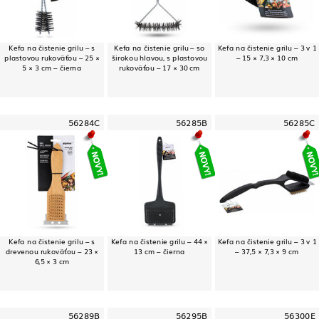
Kefa na čistenie grilu – s
Kefa na čistenie grilu – so
Kefa na čistenie grilu – 3 v 1
plastovou rukoväťou – 25 ×
širokou hlavou, s plastovou
– 15 × 7,3 × 10 cm
5 × 3 cm – čierna
rukoväťou – 17 × 30 cm
56284C
56285B
56285C
Kefa na čistenie grilu – s
Kefa na čistenie grilu – 44 ×
Kefa na čistenie grilu – 3 v 1
drevenou rukoväťou – 23 ×
13 cm – čierna
– 37,5 × 7,3 × 9 cm
6,5 × 3 cm
56289B
56295B
56300E