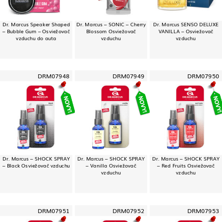
Dr. Marcus Speaker Shaped
Dr. Marcus – SONIC – Cherry
Dr. Marcus SENSO DELUXE
– Bubble Gum – Osviežovač
Blossom Osviežovač
VANILLA – Osviežovač
vzduchu do auta
vzduchu
vzduchu
DRM07948
DRM07949
DRM07950
Dr. Marcus – SHOCK SPRAY
Dr. Marcus – SHOCK SPRAY
Dr. Marcus – SHOCK SPRAY
– Black Osviežovač vzduchu
– Vanilla Osviežovač
– Red Fruits Osviežovač
vzduchu
vzduchu
DRM07951
DRM07952
DRM07953