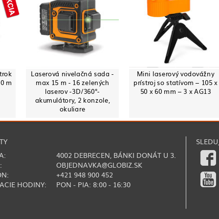
trok
Laserová nivelačná sada -
Mini laserový vodovážny
10 m
max 15 m - 16 zelených
prístroj so statívom – 105 x
laserov -3D/360°-
50 x 60 mm – 3 x AG13
akumulátory, 2 konzole,
okuliare
TY
SLEDU
A:
4002 DEBRECEN, BÁNKI DONÁT U 3.
:
OBJEDNAVKA@GLOBIZ.SK
ÓN:
+421 948 900 452
ACIE HODINY:
PON - PIA: 8:00 - 16:30