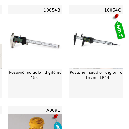
10054B
10054C
-
Posuvné meradlo - digitálne
Posuvné meradlo - digitálne
- 15 cm
- 15 cm - LR44
A0091