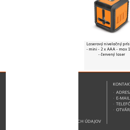
Laserový nivelačný prís
- mini - 2 x AAA - max 
- červený laser
NAVIGÁCIA
KONTAK
·
O NÁS
· ADRES
·
REGISTRÁCIA
· E-MAIL
·
KONTAKTY
· TELEF
·
FAQ
· OTVÁR
·
ZMLUVNÉ PODMIENKY
·
VYHLÁSENIE O OCHRANE OSOBNÝCH ÚDAJOV