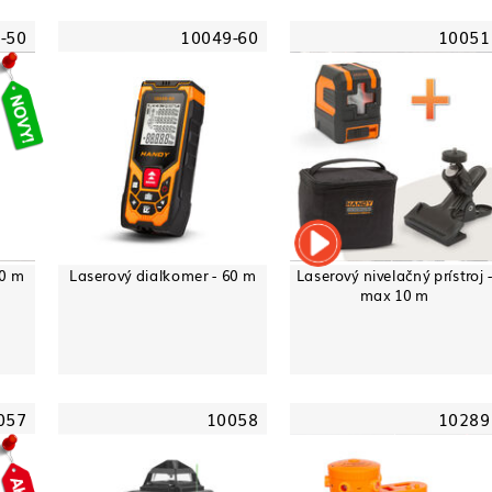
-50
10049-60
10051
50 m
Laserový diaľkomer - 60 m
Laserový nivelačný prístroj 
max 10 m
057
10058
10289