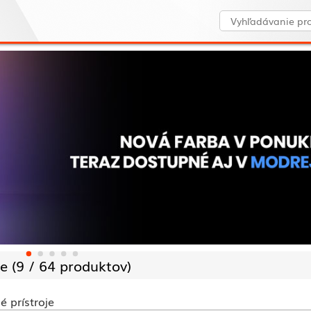
e (
9 /
64 produktov)
é prístroje