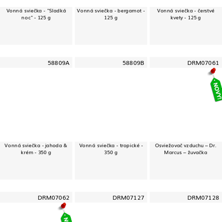
Vonná sviečka - "Sladká
Vonná sviečka - bergamot -
Vonná sviečka - čerstvé
noc" - 125 g
125 g
kvety - 125 g
58809A
58809B
DRM07061
Vonná sviečka - jahoda &
Vonná sviečka - tropické -
Osviežovač vzduchu – Dr.
krém - 350 g
350 g
Marcus – žuvačka
DRM07062
DRM07127
DRM07128