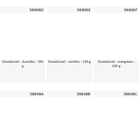
58806D
58806E
58806F
Osviežovač - žuvačka - 150
Osviežovač - vanilka - 150 g
Osviežovač - evergreen -
g
150 g
58808A
58808B
58808C