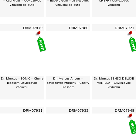
vzduchu do auta
vzduchu do auta
vzduchu
DRM07879
DRM07880
DRM07921
Dr. Marcus – SONIC – Cherry
Dr. Marcus Aircan –
Dr. Marcus SENSO DELUXE
Blossom Osviežovač
osviežovač vzduchu – Cherry
VANILLA – Osviežovač
vzduchu
Blossom
vzduchu
DRM07931
DRM07932
DRM07948