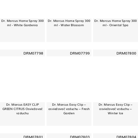
Dr. Marcus Home Spray 300
Dr. Marcus Home Spray 300
Dr. Marcus Home Spray 300
ml - White Gardenia
ml - Water Blossom
ml - Oriental Spa
DRM07798
DRM07799
DRM07800
Dr. Marcus EASY CLIP
Dr. Marcus Easy Clip –
Dr. Marcus Easy Clip –
GREEN CITRUS Osviežovač
osviežovač vzduchu – Fresh
osviežovač vzduchu –
vzduchu
Garden
Winter Ice
DRM07801
DRM07803
DRM07804