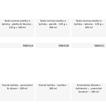
Sada vonnej sviečky a
Sada vonnej sviečky a
Sada vonnej sviečky a
tyčinky - jablko & škorica -
tyčinky - perník - 120 g +
tyčinky - tekvica - 120 g +
120 g + 100 ml
100 ml
100 ml
58801A
58801B
58801C
Vonné tyčinky - pomaranč
Vonné tyčinky - vanilka -
Aromatický difuzér s
& zázvor - 100 ml
100 ml
tyčinkami – „vianočné
korenie“ – 100 ml