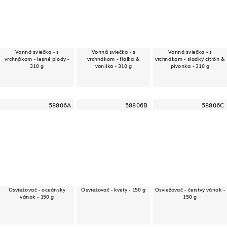
Vonná sviečka - s
Vonná sviečka - s
Vonná sviečka - s
vrchnákom - lesné plody -
vrchnákom - fiaľka &
vrchnákom - sladký citrón &
310 g
vanilka - 310 g
pivonka - 310 g
58806A
58806B
58806C
Osviežovač - oceánsky
Osviežovač - kvety - 150 g
Osviežovač - čerstvý vánok -
vánok - 150 g
150 g