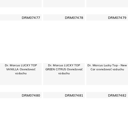
DRM07477
DRM07478
DRM07479
Dr. Marcus LUCKY TOP
Dr. Marcus LUCKY TOP
Dr. Marcus Lucky Top - New
VANILLA Osviežovač
GREEN CITRUS Osviežovač
Car osviežovač vzduchu
vzduchu
vzduchu
DRM07480
DRM07481
DRM07482