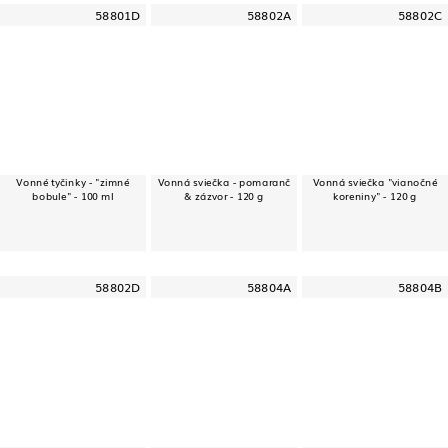
58801D
58802A
58802C
Vonné tyčinky - "zimné
Vonná sviečka - pomaranč
Vonná sviečka "vianočné
bobule" - 100 ml
& zázvor - 120 g
koreniny" - 120 g
58802D
58804A
58804B