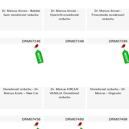
Dr. Marcus Aircan - Bubble
Dr. Marcus Aircan -
Dr. Marcus Aircan -
Gum osviežovač vzduchu
Hyacinth osviežovač
Pinacolada osviežovač
vzduchu
vzduchu
DRM07346
DRM07348
DRM07389
Osviežovač vzduchu – Dr.
Dr. Marcus AIRCAN
Osviežovač vzduchu – Dr.
Marcus Ecolo – New Car
VANILLA Osviežovač
Marcus – Orgován
vzduchu
DRM07456
DRM07460
DRM07468