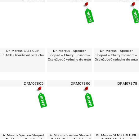
Dr. Marcus EASY CLIP
Dr. Marcus – Speaker
Dr. Marcus – Speaker
PEACH Osviežovač vzduchu
Shaped – Cherry Blossom –
Shaped – Cherry Blossom –
Osviežovač vzduchu do auta
Osviežovač vzduchu do auta
DRM07805
DRM07806
DRM07878
Dr. Marcus Speaker Shaped
Dr. Marcus Speaker Shaped
Dr. Marcus SENSO DELUXE
– Red Fruits – Osviežovač
– Bubble Gum – Osviežovač
CHERRY Osviežovač