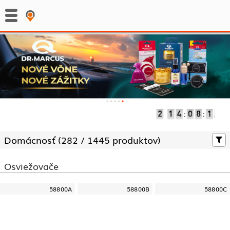
:
:
Domácnosť (
282 /
1445 produktov)
Osviežovače
58800A
58800B
58800C