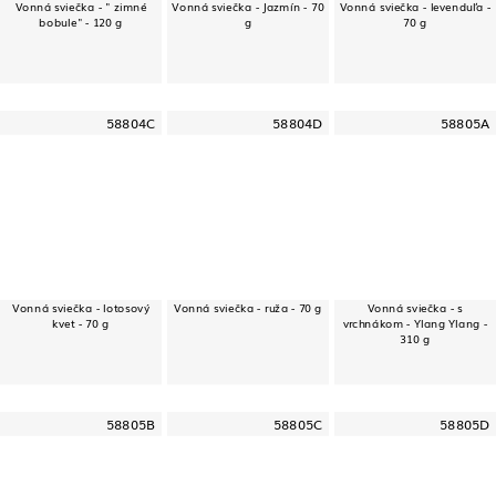
Vonná sviečka - " zimné
Vonná sviečka - Jazmín - 70
Vonná sviečka - levenduľa -
bobule" - 120 g
g
70 g
58804C
58804D
58805A
Vonná sviečka - lotosový
Vonná sviečka - ruža - 70 g
Vonná sviečka - s
kvet - 70 g
vrchnákom - Ylang Ylang -
310 g
58805B
58805C
58805D