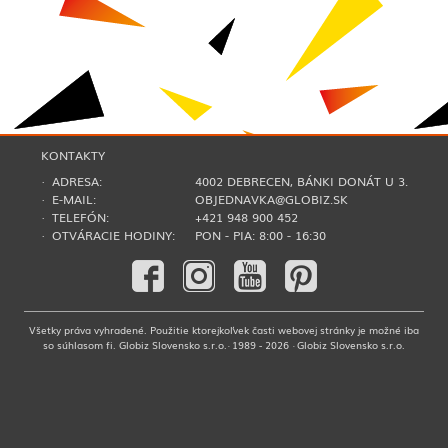
KONTAKTY
· ADRESA:
4002 DEBRECEN, BÁNKI DONÁT U 3.
· E-MAIL:
OBJEDNAVKA@GLOBIZ.SK
· TELEFÓN:
+421 948 900 452
· OTVÁRACIE HODINY:
PON - PIA: 8:00 - 16:30
Všetky práva vyhradené. Použitie ktorejkoľvek časti webovej stránky je možné iba
so súhlasom fi. Globiz Slovensko s.r.o.· 1989 - 2026 · Globiz Slovensko s.r.o.