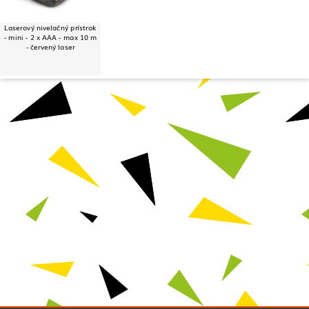
Laserový nivelačný prístrok
- mini - 2 x AAA - max 10 m
- červený laser