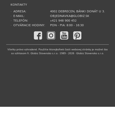
KONTAKTY
· ADRESA:
4002 DEBRECEN, BÁNKI DONÁT U 3.
· E-MAIL:
OBJEDNAVKA@GLOBIZ.SK
· TELEFÓN:
+421 948 900 452
· OTVÁRACIE HODINY:
PON - PIA: 8:00 - 16:30
Všetky práva vyhradené. Použitie ktorejkoľvek časti webovej stránky je možné iba
so súhlasom fi. Globiz Slovensko s.r.o.· 1989 - 2026 · Globiz Slovensko s.r.o.