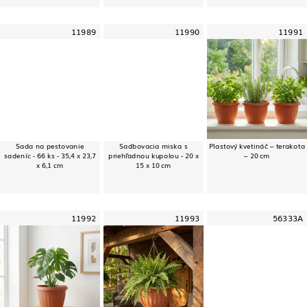
11989
11990
11991
Sada na pestovanie
Sadbovacia miska s
Plastový kvetináč – terakota
sadeníc - 66 ks - 35,4 x 23,7
priehľadnou kupolou - 20 x
– 20 cm
x 6,1 cm
15 x 10 cm
11992
11993
56333A