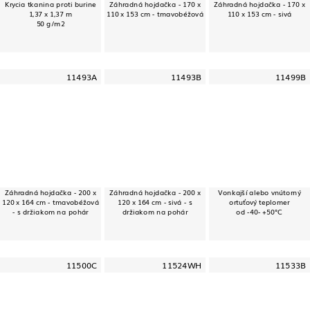
Krycia tkanina proti burine
Záhradná hojdačka - 170 x
Záhradná hojdačka - 170 x
1,37 x 1,37 m
110 x 153 cm - tmavobéžová
110 x 153 cm - sivá
50 g/m2
11493A
11493B
11499B
Záhradná hojdačka - 200 x
Záhradná hojdačka - 200 x
Vonkajší alebo vnútorný
120 x 164 cm - tmavobéžová
120 x 164 cm - sivá - s
ortuťový teplomer
- s držiakom na pohár
držiakom na pohár
od -40- +50°C
11500C
11524WH
11533B