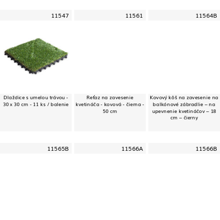
11547
11561
11564B
Dlaždice s umelou trávou -
Reťaz na zavesenie
Kovový kôš na zavesenie na
30 x 30 cm - 11 ks / balenie
kvetináča - kovová - čierna -
balkónové zábradlie – na
50 cm
upevnenie kvetináčov – 18
cm – čierny
11565B
11566A
11566B