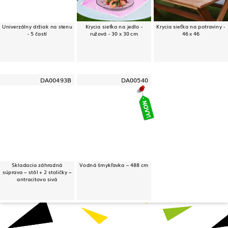
Univerzálny držiak na stenu
Krycia sieťka na jedlo -
Krycia sieťka na potraviny -
- 5 častí
ružová - 30 x 30 cm
46 x 46
DA00493B
DA00540
Skladacia záhradná
Vodná šmykľavka – 488 cm
súprava – stôl + 2 stoličky –
antracitovo sivá