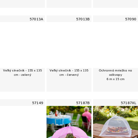
57013A
57013B
57090
Veľký slnečník - 155 x 135
Veľký slnečník - 155 x 135
Ochranná mriežka na
cm - zelený
cm - červený
odkvapy
6 m x 15 cm
57149
57187B
57187XL