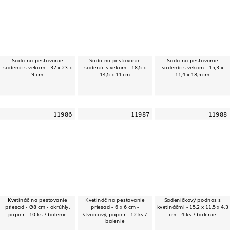
Sada na pestovanie
Sada na pestovanie
Sada na pestovanie
sadeníc s vekom - 37 x 23 x
sadeníc s vekom - 18,5 x
sadeníc s vekom - 15,3 x
9 cm
14,5 x 11 cm
11,4 x 18,5 cm
11986
11987
11988
Kvetináč na pestovanie
Kvetináč na pestovanie
Sadeničkový podnos s
priesad - Ø8 cm - okrúhly,
priesad - 6 x 6 cm -
kvetináčmi - 15,2 x 11,5 x 4,3
papier - 10 ks / balenie
štvorcový, papier - 12 ks /
cm - 4 ks / balenie
balenie