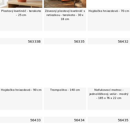
Plastový kvetináč - terakota
Závesný plastový kvetináč s
Hojdačka hniezdová - 70 cm
- 25 cm
retiazkou - terakota - 30 x
18 cm
56333B
56335
56432
Hojdačka hniezdová - 90 cm
Trampolína - 140 cm
Nafukovací matrac -
jednolôžkový, velúr - modrý
- 185 x 76 x 22 cm
56433
56434
56435