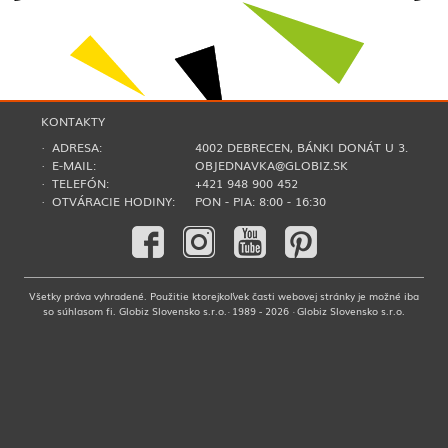
KONTAKTY
· ADRESA:
4002 DEBRECEN, BÁNKI DONÁT U 3.
· E-MAIL:
OBJEDNAVKA@GLOBIZ.SK
· TELEFÓN:
+421 948 900 452
· OTVÁRACIE HODINY:
PON - PIA: 8:00 - 16:30
Všetky práva vyhradené. Použitie ktorejkoľvek časti webovej stránky je možné iba
so súhlasom fi. Globiz Slovensko s.r.o.· 1989 - 2026 · Globiz Slovensko s.r.o.