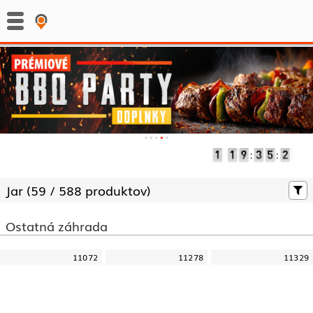
:
:
Jar (
59 /
588 produktov)
Ostatná záhrada
11072
11278
11329