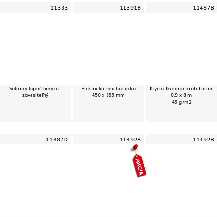
11383
11391B
11487B
Solárny lapač hmyzu -
Elektrická mucholapka
Krycia tkanina proti burine
zavesiteľný
450 x 165 mm
0,9 x 8 m
45 g/m2
11487D
11492A
11492B