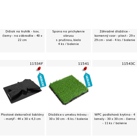
Držiak na truhlík - kov,
Spona na prichytenie
Záhradné dlaždice -
čierny - na zábradlie - 40 x
obrusu
kamenný vzor - plast - 29 x
22 cm
s pružinou, biela
29 cm - sivé - 4 ks / balenie
4 ks / balenie
11534F
11541
11543C
Plastové dekoračné šablóny
Dlaždice s umelou trávou -
WPC podlahová krytina - 4
- motýľ - 44 x 30 x 4,3 cm
30 x 30 cm - 6 ks / balenie
lamely - 30 x 30 cm - čierna
- 11 ks / balenie