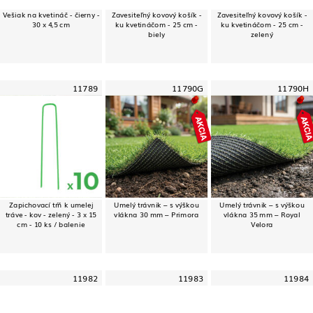
Vešiak na kvetináč - čierny -
Zavesiteľný kovový košík -
Zavesiteľný kovový košík -
30 x 4,5 cm
ku kvetináčom - 25 cm -
ku kvetináčom - 25 cm -
biely
zelený
11789
11790G
11790H
Zapichovací tŕň k umelej
Umelý trávnik – s výškou
Umelý trávnik – s výškou
tráve - kov - zelený - 3 x 15
vlákna 30 mm – Primora
vlákna 35 mm – Royal
cm - 10 ks / balenie
Velora
11982
11983
11984