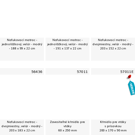
Nafukovací matrac -
Nafukovací matrac -
Nafukovací matrac -
jednolôžkový, velúr - modrý
jednolôžkový, velúr - modrý
dvojmiestny, velúr - modrý -
- 188 x 99 x 22 cm
- 191 x 137 x 22 cm
203 x 152 x 22 cm
56436
57011
57011E
Nafukovací matrac -
Zavesiteľné kŕmidlo pre
Kŕmidlo pre vtáky
dvojmiestny, velúr - modrý -
vtáky
s prísavkou
203 x 183 x 22 cm
60 x 250 mm
200 x 170 x 90 mm