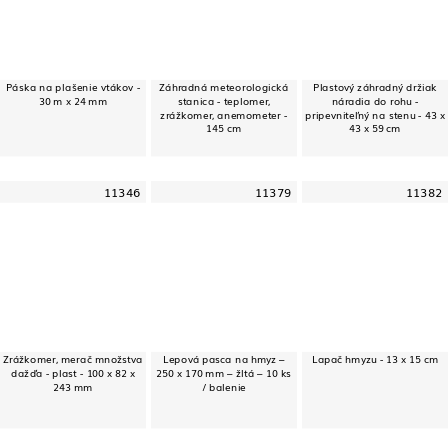
Páska na plašenie vtákov -
Záhradná meteorologická
Plastový záhradný držiak
30 m x 24 mm
stanica - teplomer,
náradia do rohu -
zrážkomer, anemometer -
pripevniteľný na stenu - 43 x
145 cm
43 x 59 cm
11346
11379
11382
Zrážkomer, merač množstva
Lepová pasca na hmyz –
Lapač hmyzu - 13 x 15 cm
dažďa - plast - 100 x 82 x
250 x 170 mm – žltá – 10 ks
243 mm
/ balenie