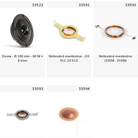
33522
33591
33592
Dome - Ø 100 mm - 60 W •
Náhradná membrána - (33
Náhradná membrána
8 ohm
511, 33 512)
(33358 , 33359)
33593
33594