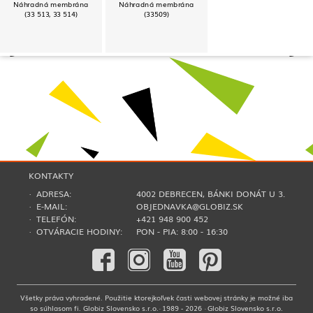
Náhradná membrána
Náhradná membrána
(33 513, 33 514)
(33509)
KONTAKTY
· ADRESA:
4002 DEBRECEN, BÁNKI DONÁT U 3.
· E-MAIL:
OBJEDNAVKA@GLOBIZ.SK
· TELEFÓN:
+421 948 900 452
· OTVÁRACIE HODINY:
PON - PIA: 8:00 - 16:30
Všetky práva vyhradené. Použitie ktorejkoľvek časti webovej stránky je možné iba
so súhlasom fi. Globiz Slovensko s.r.o.· 1989 - 2026 · Globiz Slovensko s.r.o.