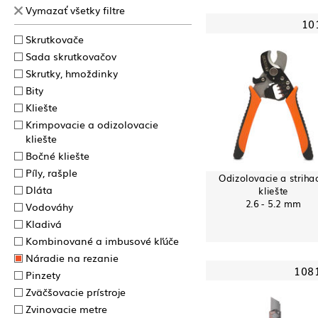
Vymazať všetky filtre
10
Skrutkovače
Sada skrutkovačov
Skrutky, hmoždinky
Bity
Kliešte
Krimpovacie a odizolovacie
kliešte
Bočné kliešte
Píly, rašple
Odizolovacie a striha
Dláta
kliešte
2.6 - 5.2 mm
Vodováhy
Kladivá
Kombinované a imbusové kľúče
Náradie na rezanie
108
Pinzety
Zväčšovacie prístroje
Zvinovacie metre