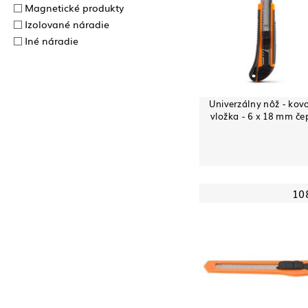
Magnetické produkty
Izolované náradie
Iné náradie
Univerzálny nôž - kov
vložka - 6 x 18 mm če
10