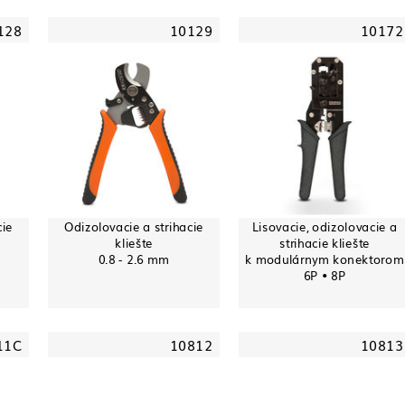
128
10129
10172
cie
Odizolovacie a strihacie
Lisovacie, odizolovacie a
kliešte
strihacie kliešte
0.8 - 2.6 mm
k modulárnym konektorom
6P • 8P
11C
10812
10813