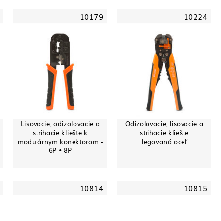
10179
10224
Lisovacie, odizolovacie a
Odizolovacie, lisovacie a
strihacie kliešte k
strihacie kliešte
modulárnym konektorom -
legovaná oceľ
6P • 8P
10814
10815