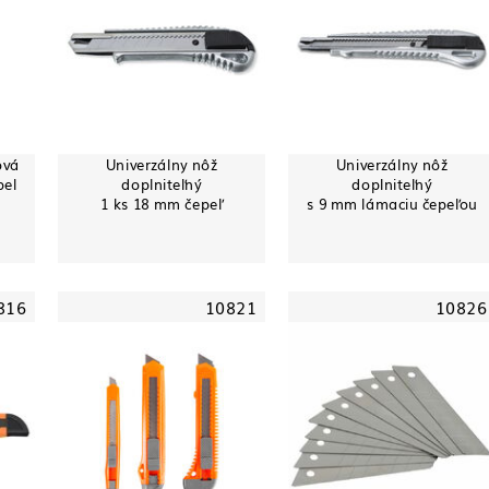
ová
Univerzálny nôž
Univerzálny nôž
pel
doplniteľný
doplniteľný
1 ks 18 mm čepeľ
s 9 mm lámaciu čepeľou
816
10821
10826