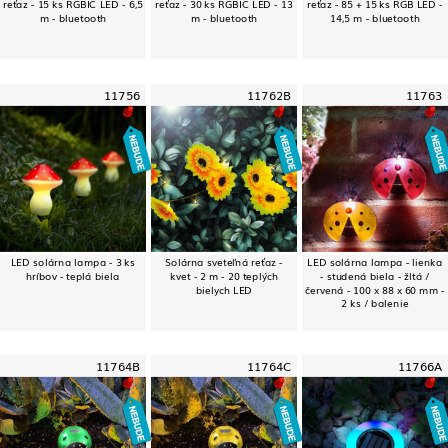
reťaz - 15 ks RGBIC LED - 6,5
reťaz - 30 ks RGBIC LED - 13
reťaz - 85 + 15 ks RGB LED -
m - bluetooth
m - bluetooth
14,5 m - bluetooth
11756
11762B
11763
LED solárna lampa - 3 ks
Solárna sveteľná reťaz -
LED solárna lampa - lienka
hríbov - teplá biela
kvet - 2 m - 20 teplých
- studená biela - žltá /
bielych LED
červená - 100 x 88 x 60 mm -
2 ks / balenie
11764B
11764C
11766A