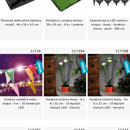
Plastové dekoračné šablóny
Dlaždice s umelou trávou -
Zapichovacia LED solárna
- motýľ - 44 x 30 x 4,3 cm
30 x 30 cm - 6 ks / balenie
lampa - kvety - farebné -
čierny - plast - 360 cm
11734
11735A
11735B
Solárna sveteľná reťaz -
Farebné solárne kvety - 8 x
Farebné solárne kvety - 8 x
vlajka - 4 m - 35 farebných
8 x 32 cm - 10 teplých
8 x 32 cm - 10 teplých
LED
bielych LED - fialová
bielych LED - červená
11735C
11743
11744