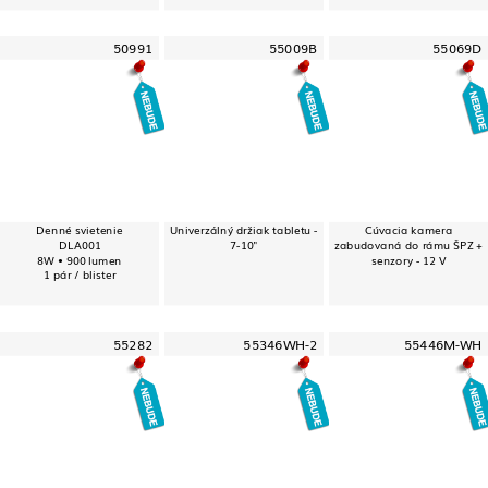
50991
55009B
55069D
Denné svietenie
Univerzálný držiak tabletu -
Cúvacia kamera
DLA001
7-10"
zabudovaná do rámu ŠPZ +
8W • 900 lumen
senzory - 12 V
1 pár / blister
55282
55346WH-2
55446M-WH