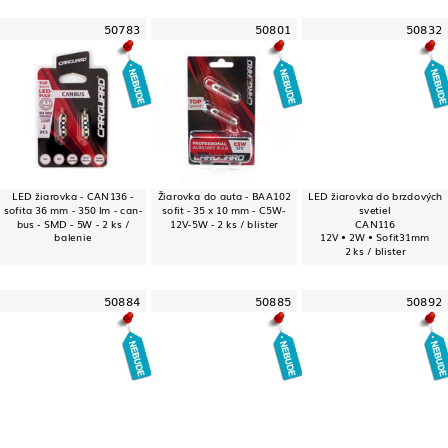
50783
50801
50832
LED žiarovka - CAN136 -
Žiarovka do auta - BAA102
LED žiarovka do brzdových
sofita 36 mm - 350 lm - can-
sofit - 35 x 10 mm - C5W-
svetiel
bus - SMD - 5W - 2 ks /
12V-5W - 2 ks / blister
CAN116
balenie
12V • 2W • Sofit31mm
2 ks / blister
50884
50885
50892