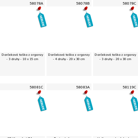
58078A
58078B
58078C
Darčeková taška z organzy
Darčeková taška z organzy
Darčeková taška z organzy
- 3 druhy - 10 x 15 cm
- 4 druhy - 20 x 30 cm
- 3 druhy - 20 x 30 cm
58081C
58083A
58119C
3D Vianočný "Merry
Party okuliare - vzor
Halloweenska čelenka -