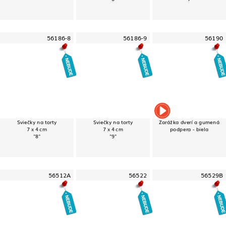
56186-8
56186-9
56190
Sviečky na torty
Sviečky na torty
Zarážka dverí a gumená
7 x 4 cm
7 x 4 cm
podpera - biela
"8"
"9"
56512A
56522
56529B