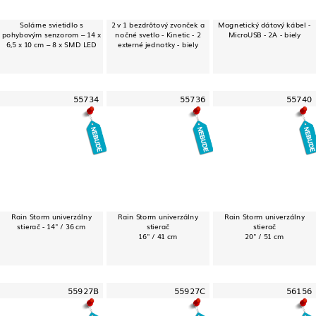
Solárne svietidlo s
2 v 1 bezdrôtový zvonček a
Magnetický dátový kábel -
pohybovým senzorom – 14 x
nočné svetlo - Kinetic - 2
MicroUSB - 2A - biely
6,5 x 10 cm – 8 x SMD LED
externé jednotky - biely
55734
55736
55740
Rain Storm univerzálny
Rain Storm univerzálny
Rain Storm univerzálny
stierač - 14" / 36 cm
stierač
stierač
16" / 41 cm
20" / 51 cm
55927B
55927C
56156