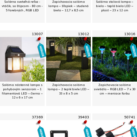
Solárna sveteľná reťaz -
Zapichovacia solárna
Solárna stolová lampa –
vtáčik, so štipcom - 80 cm -
lampa – šľapiek – studená
biela – teplá biela LED –
5 farebných , RGB LED
biela – 12,7 x 8,5 cm
plast – 23 x 12 cm
13007
13012
13016
Solárna nástenná lampa s
Zapichovacia solárna
Zapichovacie solárne
pohybovým senzorom – 1
lampa – 2 teplé biele LED –
svietidlo – RGB LED – 7 x 30
filamentová LED – čierna –
33 x 8 x 5 cm
cm – meniace farbu
12 x 6 x 17 cm
37369
39403
50741