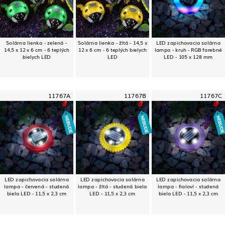
Solárna lienka - zelená -
Solárna lienka - žltá - 14,5 x
LED zapichovacia solárna
14,5 x 12 x 6 cm - 6 teplých
12 x 6 cm - 6 teplých bielych
lampa - kruh - RGB farebné
bielych LED
LED
LED - 105 x 128 mm
11767A
11767B
11767C
LED zapichovacia solárna
LED zapichovacia solárna
LED zapichovacia solárna
lampa - červená - studená
lampa - žltá - studená biela
lampa - fialoví - studená
biela LED - 11,5 x 2,3 cm
LED - 11,5 x 2,3 cm
biela LED - 11,5 x 2,3 cm