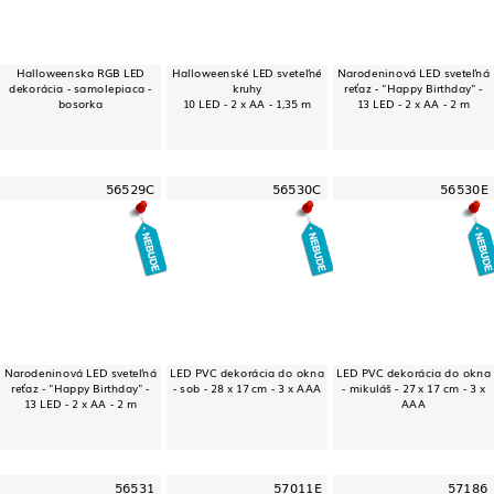
Halloweenska RGB LED
Halloweenské LED sveteľné
Narodeninová LED sveteľná
dekorácia - samolepiaca -
kruhy
reťaz - "Happy Birthday" -
bosorka
10 LED - 2 x AA - 1,35 m
13 LED - 2 x AA - 2 m
56529C
56530C
56530E
Narodeninová LED sveteľná
LED PVC dekorácia do okna
LED PVC dekorácia do okna
reťaz - "Happy Birthday" -
- sob - 28 x 17 cm - 3 x AAA
- mikuláš - 27 x 17 cm - 3 x
13 LED - 2 x AA - 2 m
AAA
56531
57011E
57186