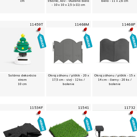
cm
štvorec, kov - studená biela
biela - 11 x 2,6 cm
- 10 x 10 x 2,5 (+11) cm
11459T
11468M
11468P
Solárna dekorácia
Okraj záhonu / plôtik - 20 x
Okraj záhonu / plôtik - 15 x
strom
17,5 cm - sivý - 12 ks /
14 cm - čierny - 20 ks /
10 cm
balenie
balenie
11534F
11541
11732