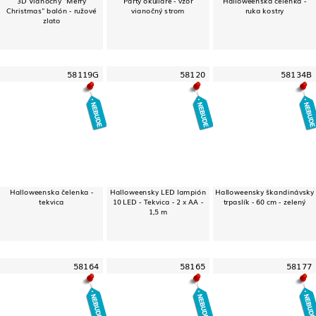
Christmas" balón - ružové
vianočný strom
ruka kostry
zlato
58119G
58120
58134B
Halloweenska čelenka -
Halloweensky LED lampión
Halloweensky škandinávsky
tekvica
10 LED - Tekvica - 2 x AA -
trpaslík - 60 cm - zelený
1,5 m
58164
58165
58177