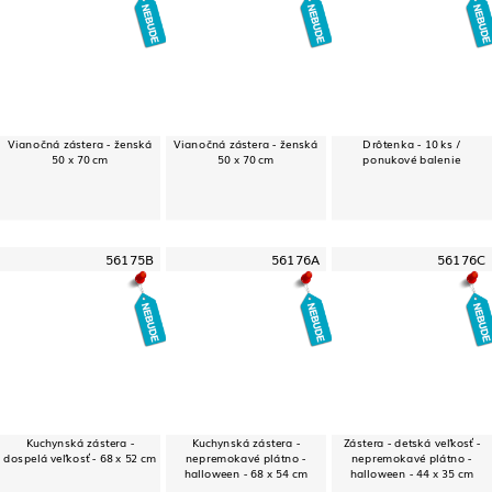
Vianočná zástera - ženská
Vianočná zástera - ženská
Drôtenka - 10 ks /
50 x 70 cm
50 x 70 cm
ponukové balenie
56175B
56176A
56176C
Kuchynská zástera -
Kuchynská zástera -
Zástera - detská veľkosť -
dospelá veľkosť - 68 x 52 cm
nepremokavé plátno -
nepremokavé plátno -
halloween - 68 x 54 cm
halloween - 44 x 35 cm