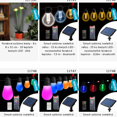
Farebné solárne kvety - 8 x
Smart solárna sveteľná
Smart solárna sveteľná
8 x 32 cm - 10 teplých
reťaz - 15 ks bielych LED -
reťaz - 25 ks bielych LED -
bielych LED - žltá
nastaviteľná farebná
nastaviteľná farebná
teplota - 7,5 m - bluetooth
teplota - 13,6m - bluetooth
11746
11747
11748
Smart solárna sveteľná
Smart solárna sveteľná
Smart solárna sveteľná