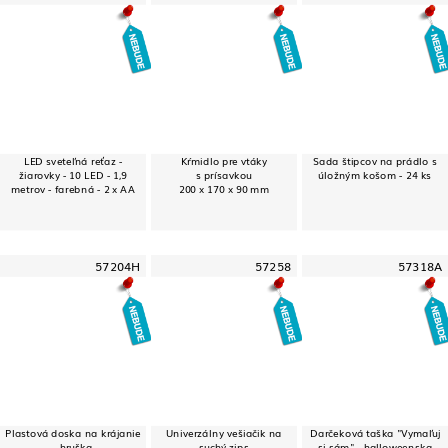
LED sveteľná reťaz -
Kŕmidlo pre vtáky
Sada štipcov na prádlo s
žiarovky - 10 LED - 1,9
s prísavkou
úložným košom - 24 ks
metrov - farebná - 2 x AA
200 x 170 x 90 mm
57204H
57258
57318A
Plastová doska na krájanie
Univerzálny vešiačik na
Darčeková taška "Vymaľuj
- hruška
suchý zips
si sám" - halloweenska