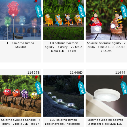
LED solárna lampa
LED solárne zvieracie
Solárne zvieracie figúrky - 2
Mikuláš
figúrky – 4 druhy – 2× teplá
druhy - 1 biela LED - 8,5 x 8
biela LED – 15 cm
x 15 cm
11427B
11440D
11444
Solárne ovocie s nohami - 4
LED solárna lampa
Solárne svetlo na odkvap -
druhy - 2 biele LED - 8 x 17
zapichovacia / nástenná -
3 studení biele SMD LED -