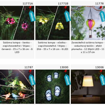
11771A
11771B
11778
Solárna lampa - lienka -
Solárna lampa - včielka -
Zavesiteľná solárna lampa -
zapichovateľné / štipec -
zapichovateľné / štipec -
vzduchový balón - efekt
červená - 15 x 7 x 16 cm - 6
žltá - 15 x 7 x 16 cm - 6 LED
plameňa - 12 žltých LED - 11
LED
x 11 x 37 cm
11787
13000
13006