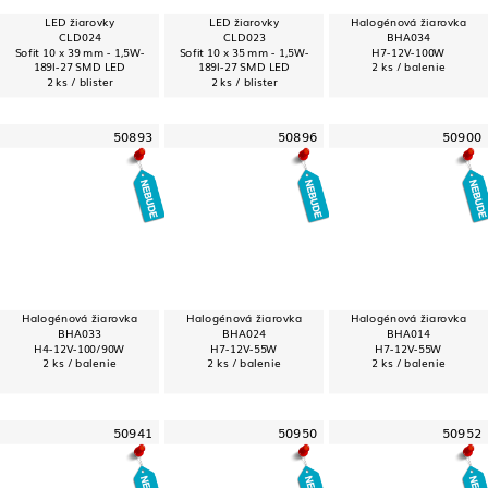
LED žiarovky
LED žiarovky
Halogénová žiarovka
CLD024
CLD023
BHA034
Sofit 10 x 39 mm - 1,5W-
Sofit 10 x 35 mm - 1,5W-
H7-12V-100W
189l-27 SMD LED
189l-27 SMD LED
2 ks / balenie
2 ks / blister
2 ks / blister
50893
50896
50900
Halogénová žiarovka
Halogénová žiarovka
Halogénová žiarovka
BHA033
BHA024
BHA014
H4-12V-100/90W
H7-12V-55W
H7-12V-55W
2 ks / balenie
2 ks / balenie
2 ks / balenie
50941
50950
50952