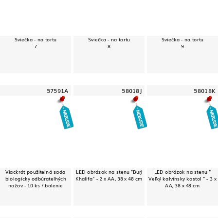
Sviečka - na tortu
Sviečka - na tortu
Sviečka - na tortu
7
8
9
57591A
58018J
58018K
Viackrát použiteľná sada
LED obrázok na stenu "Burj
LED obrázok na stenu "
biologicky odbúrateľných
Khalifa" - 2 x AA, 38 x 48 cm
Veľký kalvínsky kostol " - 3 x
nožov - 10 ks / balenie
AA, 38 x 48 cm