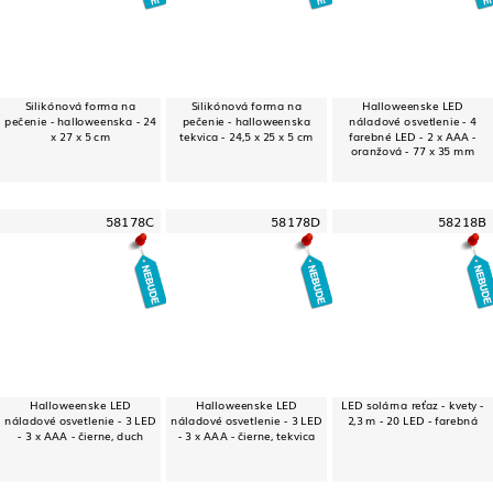
Silikónová forma na
Silikónová forma na
Halloweenske LED
pečenie - halloweenska - 24
pečenie - halloweenska
náladové osvetlenie - 4
x 27 x 5 cm
tekvica - 24,5 x 25 x 5 cm
farebné LED - 2 x AAA -
oranžová - 77 x 35 mm
58178C
58178D
58218B
Halloweenske LED
Halloweenske LED
LED solárna reťaz - kvety -
náladové osvetlenie - 3 LED
náladové osvetlenie - 3 LED
2,3 m - 20 LED - farebná
- 3 x AAA - čierne, duch
- 3 x AAA - čierne, tekvica