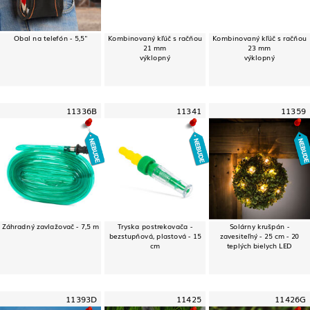
Obal na telefón - 5,5"
Kombinovaný kľúč s račňou
Kombinovaný kľúč s račňou
21 mm
23 mm
výklopný
výklopný
11336B
11341
11359
Záhradný zavlažovač - 7,5 m
Tryska postrekovača -
Solárny krušpán -
bezstupňová, plastová - 15
zavesiteľný - 25 cm - 20
cm
teplých bielych LED
11393D
11425
11426G