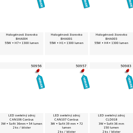
Halogénová žiarovka
Halogénová žiarovka
Halogénová žiarovka
BHA004
BHA001
BHA003
55W • H7 • 1300 lumen
55W • H1 • 1300 lumen
55W • H4 • 1300 lumen
50956
50957
50983
LED svetelný zdroj
LED svetelný zdroj
LED svetelný zdroj
CAN106 Canbus
CAN107 Canbus
CLD018
3W • Sofit 36mm • 54 lumen
3W • Sofit 39 mm • 72
3W • Sofit 36 mm
2 ks / blister
lumen
150 lumen
2 ks / blister
2 ks / blister