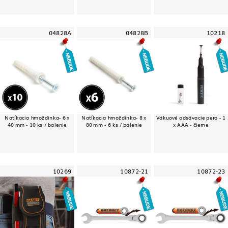
04828A
04828B
10218
Natĺkacia hmoždinka- 6 x
Natĺkacia hmoždinka- 8 x
Vákuové odsávacie pero - 1
40 mm - 10 ks / balenie
80 mm - 6 ks / balenie
x AAA - čierne
10269
10872-21
10872-23