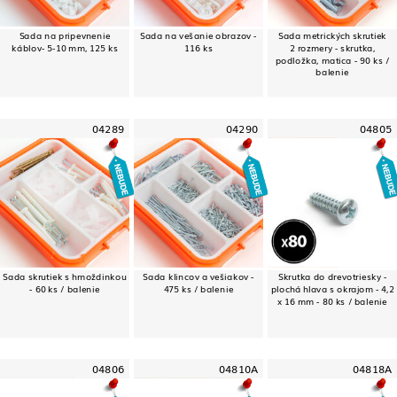
Sada na pripevnenie
Sada na vešanie obrazov -
Sada metrických skrutiek
káblov- 5-10 mm, 125 ks
116 ks
2 rozmery - skrutka,
podložka, matica - 90 ks /
balenie
04289
04290
04805
Sada skrutiek s hmoždinkou
Sada klincov a vešiakov -
Skrutka do drevotriesky -
- 60 ks / balenie
475 ks / balenie
plochá hlava s okrajom - 4,2
x 16 mm - 80 ks / balenie
04806
04810A
04818A