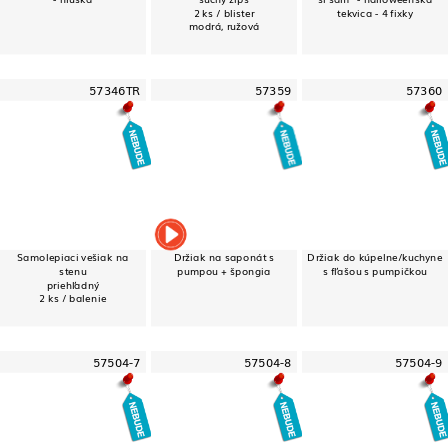
2 ks / blister
tekvica - 4 fixky
modrá, ružová
57346TR
57359
57360
Samolepiaci vešiak na
Držiak na saponát s
Držiak do kúpelne/kuchyne
stenu
pumpou + špongia
s fľašou s pumpičkou
priehľadný
2 ks / balenie
57504-7
57504-8
57504-9