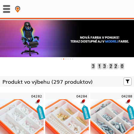
:
:
Produkt vo výbehu (
297 produktov)
04282
04284
04288