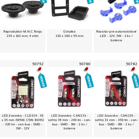
Reproduktor M.N.C Ninja
Úchytka
Rezistor pre automobilové
235 x 162 mm, 4 ohm
210 x 160 x 55 mm
LED - 12V, 5W - 2 ks /
balenie
50752
50780
50782
LED žiarovka - CLD314 - 35
LED žiarovka- CAN133 -
LED žiarovka - CAN135 -
x 35 mm (W5W, C5W, BA9S)
sofita 39 mm - 240 lm - can-
sofita 31 mm - 350 lm - can-
- 320 lm - can-bus - SMD -
bus - SMD - 3W - 2 ks /
bus - SMD - 3W - 2 ks /
3W - 12V
balenie
balenie