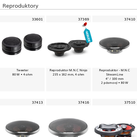
Reproduktory
33601
37369
37410
Tweeter
Reproduktor M.N.C Ninja
Reproduktor - M.N.C
80 W • 4 ohm
235 x 162 mm, 4 ohm
StreamLine
4" / 100 mm
2 pásmový • 80 W
37413
37416
37510