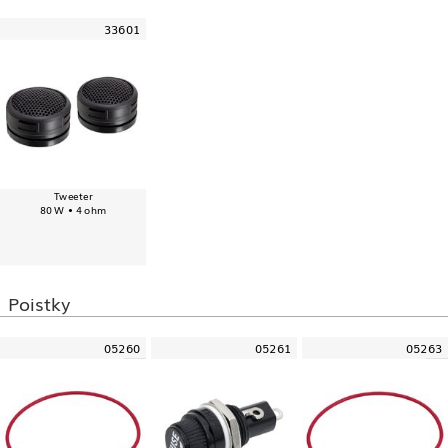
33601
Tweeter
80 W • 4 ohm
Poistky
05260
05261
05263