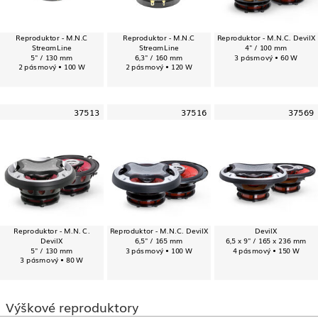
Reproduktor - M.N.C
Reproduktor - M.N.C
Reproduktor - M.N.C. DevilX
StreamLine
StreamLine
4" / 100 mm
5" / 130 mm
6,3" / 160 mm
3 pásmový • 60 W
2 pásmový • 100 W
2 pásmový • 120 W
37513
37516
37569
Reproduktor - M.N. C.
Reproduktor - M.N.C. DevilX
DevilX
DevilX
6,5" / 165 mm
6,5 x 9" / 165 x 236 mm
5" / 130 mm
3 pásmový • 100 W
4 pásmový • 150 W
3 pásmový • 80 W
Výškové reproduktory