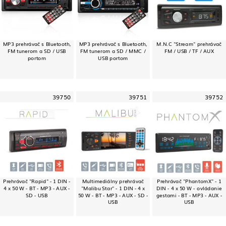
MP3 prehrávač s Bluetooth,
MP3 prehrávač s Bluetooth,
M.N.C "Stream" prehrávač
FM tunerom a SD / USB
FM tunerom a SD / MMC /
FM / USB / TF / AUX
portom
USB portom
39750
39751
39752
Prehrávač "Rapid" - 1 DIN -
Multimediálny prehrávač
Prehrávač "PhantomX" - 1
4 x 50 W - BT - MP3 - AUX -
"Malibu Star" - 1 DIN - 4 x
DIN - 4 x 50 W - ovládanie
SD - USB
50 W - BT - MP3 - AUX - SD -
gestami - BT - MP3 - AUX -
USB
USB