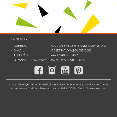
KONTAKTY
· ADRESA:
4002 DEBRECEN, BÁNKI DONÁT U 3.
· E-MAIL:
OBJEDNAVKA@GLOBIZ.SK
· TELEFÓN:
+421 948 900 452
· OTVÁRACIE HODINY:
PON - PIA: 8:00 - 16:30
Všetky práva vyhradené. Použitie ktorejkoľvek časti webovej stránky je možné iba
so súhlasom fi. Globiz Slovensko s.r.o.· 1989 - 2026 · Globiz Slovensko s.r.o.