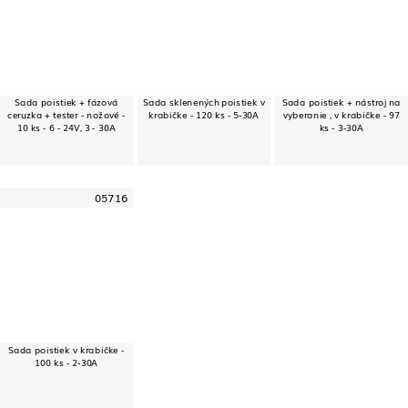
Sada poistiek + fázová
Sada sklenených poistiek v
Sada poistiek + nástroj na
ceruzka + tester - nožové -
krabičke - 120 ks - 5-30A
vyberanie , v krabičke - 97
10 ks - 6 - 24V, 3 - 30A
ks - 3-30A
05716
Sada poistiek v krabičke -
100 ks - 2-30A