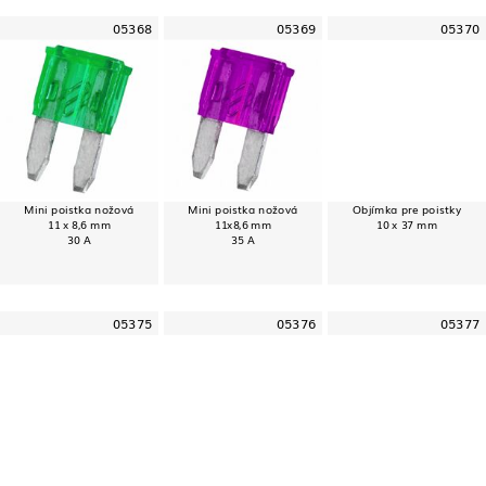
05368
05369
05370
Mini poistka nožová
Mini poistka nožová
Objímka pre poistky
11 x 8,6 mm
11x8,6 mm
10 x 37 mm
30 A
35 A
05375
05376
05377