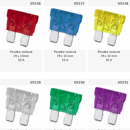
05336
05337
05338
Poistka nožová
Poistka nožová
Poistka nožová
19 x 13mm
19 x 13 mm
19 x 13 mm
10 A
15 A
20 A
05339
05350
05351