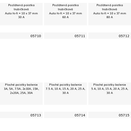
Pozlátená poistka
Pozlátená poistka
Pozlátená poistka
trubičková
trubičková
trubičková
Auto hi-fi • 10 x 37 mm
Auto hi-fi • 10 x 37 mm
Auto hi-fi • 10 x 37 mm
30 A
60 A
80 A
05710
05711
05712
Ploché poistky balenie
Ploché poistky balenie
Ploché poistky balenie
3A, 5A, 7.5A, 2x10A, 15A,
7.5 A, 10 A, 15 A, 20 A, 25 A,
5 A, 10 A, 15 A, 20 A, 25 A,
2x20A, 25A, 30A
30 A
30 A
05713
05714
05715