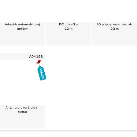
Adaptér automobilovej
ISO zástrčka
ISO pripojovacia zásuvka
antény
0,2 m
0,2 m
A0419B
Anténa plutva žralok -
čierna