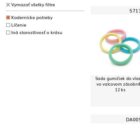
Vymazať všetky filtre
571
Kadernícke potreby
Líčenie
Iná starostlivosť o krásu
Sada gumičiek do vla
vo valcovom zásobní
12 ks
DA00