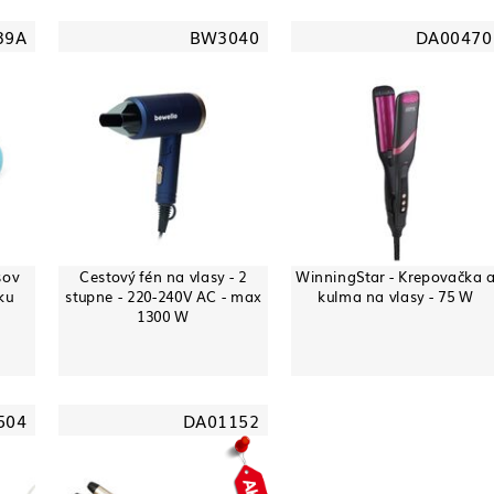
39A
BW3040
DA00470
sov
Cestový fén na vlasy - 2
WinningStar - Krepovačka 
ku
stupne - 220-240V AC - max
kulma na vlasy - 75 W
1300 W
504
DA01152