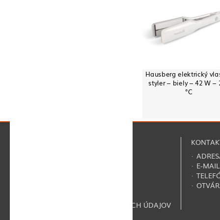
Hausberg elektrický vla
styler – biely – 42 W –
°C
NAVIGÁCIA
KONTAK
·
O NÁS
· ADRES
·
REGISTRÁCIA
· E-MAIL
·
KONTAKTY
· TELEF
·
FAQ
· OTVÁR
·
ZMLUVNÉ PODMIENKY
·
VYHLÁSENIE O OCHRANE OSOBNÝCH ÚDAJOV