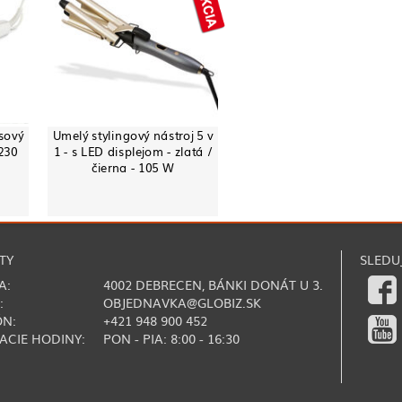
sový
Umelý stylingový nástroj 5 v
 230
1 - s LED displejom - zlatá /
čierna - 105 W
TY
SLEDU
A:
4002 DEBRECEN, BÁNKI DONÁT U 3.
:
OBJEDNAVKA@GLOBIZ.SK
ÓN:
+421 948 900 452
ACIE HODINY:
PON - PIA: 8:00 - 16:30