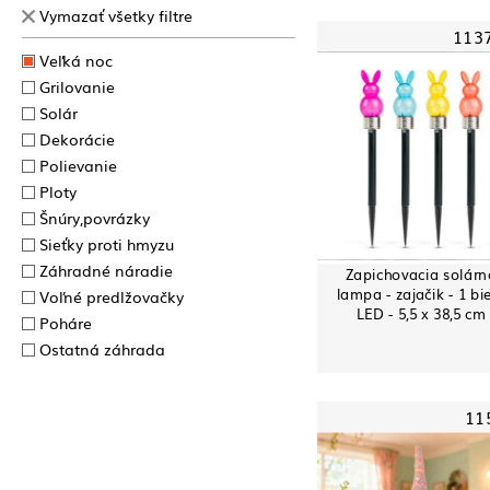
Vymazať všetky filtre
113
Veľká noc
Grilovanie
Solár
Dekorácie
Polievanie
Ploty
Šnúry,povrázky
Sieťky proti hmyzu
Záhradné náradie
Zapichovacia solárn
lampa - zajačik - 1 bi
Voľné predlžovačky
LED - 5,5 x 38,5 cm
Poháre
Ostatná záhrada
11