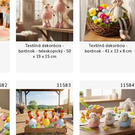
-
Textilná dekorácia -
Textilná dekorácia -
baránok - teleskopický - 50
baránok - 41 x 13 x 8 cm
x 19 x 15 cm
582
11583
11584