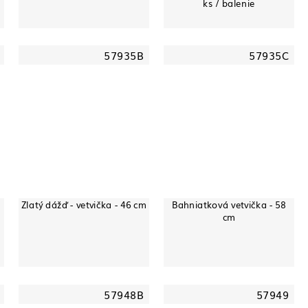
ks / balenie
57935B
57935C
Zlatý dážď - vetvička - 46 cm
Bahniatková vetvička - 58
cm
57948B
57949