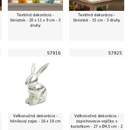
Textilná dekorácia -
Textilná dekorácia -
škriatok - 20 x 11 x 9 cm - 3
škriatok - 15 cm - 3 druhy
druhy
57916
57925
Veľkonočná dekorácia -
Veľkonočná dekorácia -
hliníkový zajac - 16 x 10 cm
zapichovacie vajíčko s
kuriatkom - 27 x Ø4,5 cm - 2