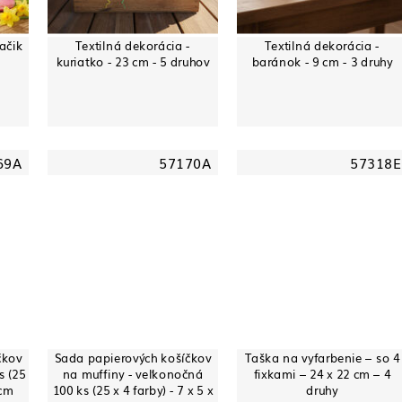
jačik
Textilná dekorácia -
Textilná dekorácia -
kuriatko - 23 cm - 5 druhov
baránok - 9 cm - 3 druhy
69A
57170A
57318E
čkov
Sada papierových košíčkov
Taška na vyfarbenie – so 4
s (25
na muffiny - veľkonočná
fixkami – 24 x 22 cm – 4
 cm
100 ks (25 x 4 farby) - 7 x 5 x
druhy