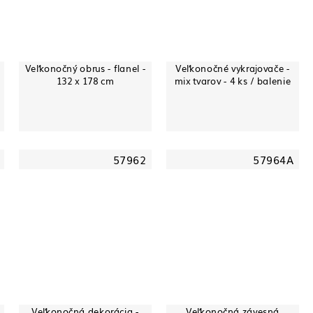
Veľkonočný obrus - flanel -
Veľkonočné vykrajovače -
132 x 178 cm
mix tvarov - 4 ks / balenie
m
57962
57964A
Veľkonočná dekorácia -
Veľkonočná závesná