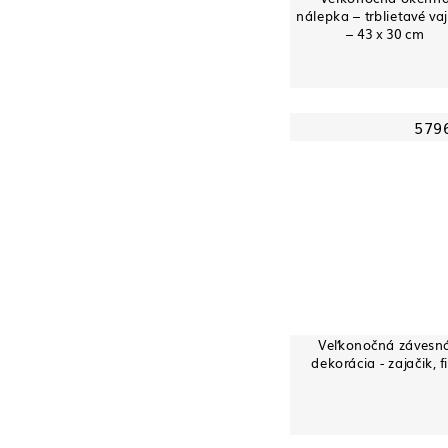
nálepka – trblietavé va
– 43 x 30 cm
579
Veľkonočná závesn
dekorácia - zajačik, fi