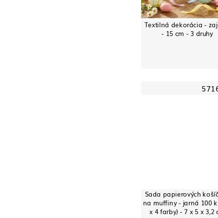
Textilná dekorácia - za
- 15 cm - 3 druhy
571
Sada papierových koší
na muffiny - jarná 100 k
x 4 farby) - 7 x 5 x 3,2