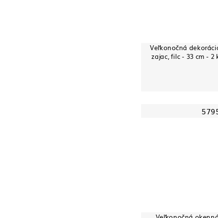
Veľkonočná dekorácia
zajac, filc - 33 cm - 2 
579
Veľkonočná okenn