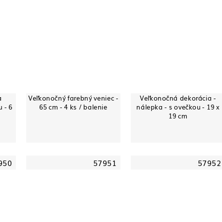
a
Veľkonočný farebný veniec -
Veľkonočná dekorácia -
u - 6
65 cm - 4 ks / balenie
nálepka - s ovečkou - 19 x
19 cm
950
57951
57952