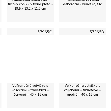
filcový košík - v tvare plota -
dekorácia - kuriatko, filc
19,5 x 13,2 x 11,7 cm
57965C
57965D
Veľkonočná vetvička s
Veľkonočná vetvička s
vajíčkami – trblietavá –
vajíčkami – trblietavá –
červená – 40 × 16 cm
modrá – 40 x 16 cm