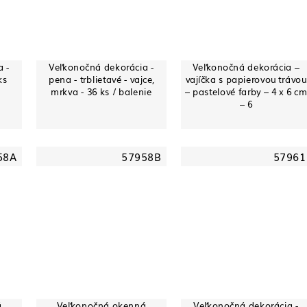
 -
Veľkonočná dekorácia -
Veľkonočná dekorácia –
ks
pena - trblietavé - vajce,
vajíčka s papierovou trávou
mrkva - 36 ks / balenie
– pastelové farby – 4 x 6 c
– 6
58A
57958B
57961
á
Veľkonočná okenná
Veľkonočná dekorácia -