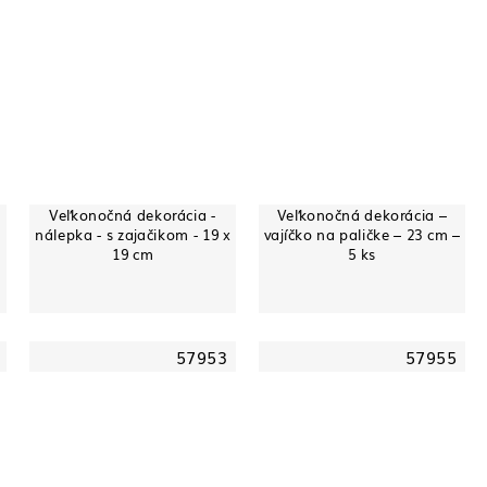
Veľkonočná dekorácia -
Veľkonočná dekorácia –
nálepka - s zajačikom - 19 x
vajíčko na paličke – 23 cm –
19 cm
5 ks
57953
57955