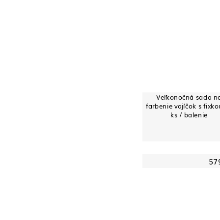
Veľkonočná sada n
farbenie vajíčok s fixko
ks / balenie
57