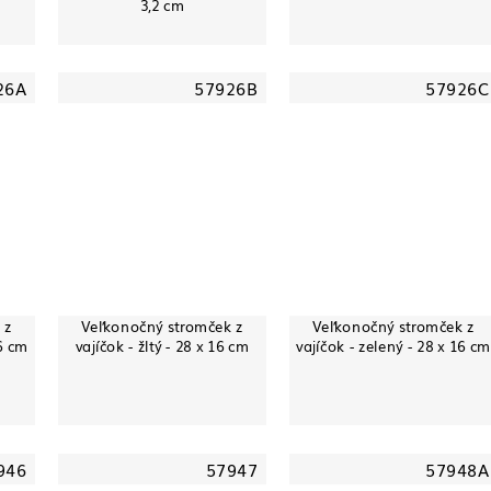
3,2 cm
26A
57926B
57926C
 z
Veľkonočný stromček z
Veľkonočný stromček z
16 cm
vajíčok - žltý - 28 x 16 cm
vajíčok - zelený - 28 x 16 cm
946
57947
57948A