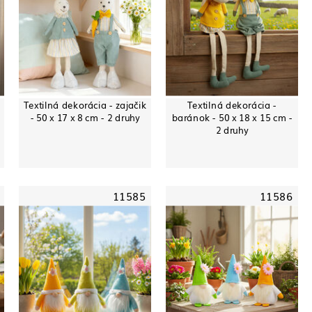
Textilná dekorácia - zajačik
Textilná dekorácia -
- 50 x 17 x 8 cm - 2 druhy
baránok - 50 x 18 x 15 cm -
2 druhy
11585
11586