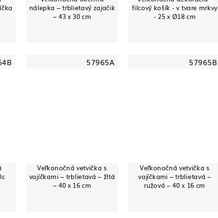
jíčka
nálepka – trblietavý zajačik
filcový košík - v tvare mrkvy
– 43 x 30 cm
- 25 x Ø18 cm
64B
57965A
57965B
á
Veľkonočná vetvička s
Veľkonočná vetvička s
lc
vajíčkami – trblietavá – žltá
vajíčkami – trblietavá –
– 40 x 16 cm
ružová – 40 x 16 cm