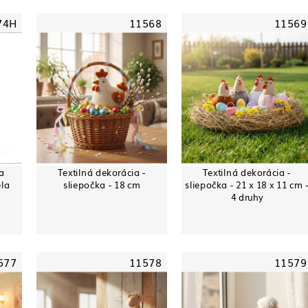
74H
11568
11569
a
Textilná dekorácia -
Textilná dekorácia -
ela
sliepočka - 18 cm
sliepočka - 21 x 18 x 11 cm 
4 druhy
577
11578
11579