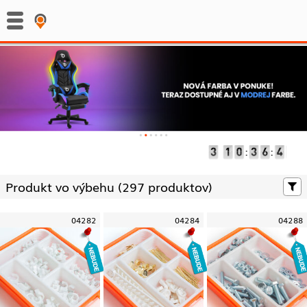
:
:
Produkt vo výbehu (
297 produktov)
04282
04284
04288