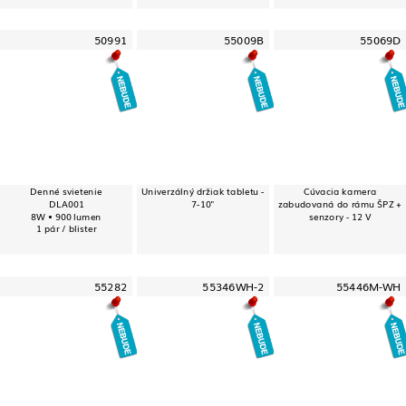
50991
55009B
55069D
Denné svietenie
Univerzálný držiak tabletu -
Cúvacia kamera
DLA001
7-10"
zabudovaná do rámu ŠPZ +
8W • 900 lumen
senzory - 12 V
1 pár / blister
55282
55346WH-2
55446M-WH