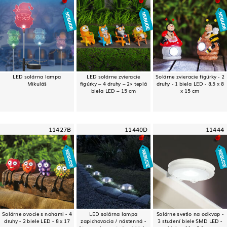
LED solárna lampa
LED solárne zvieracie
Solárne zvieracie figúrky - 2
Mikuláš
figúrky – 4 druhy – 2× teplá
druhy - 1 biela LED - 8,5 x 8
biela LED – 15 cm
x 15 cm
11427B
11440D
11444
Solárne ovocie s nohami - 4
LED solárna lampa
Solárne svetlo na odkvap -
druhy - 2 biele LED - 8 x 17
zapichovacia / nástenná -
3 studení biele SMD LED -