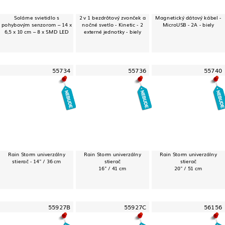
Solárne svietidlo s
2 v 1 bezdrôtový zvonček a
Magnetický dátový kábel -
pohybovým senzorom – 14 x
nočné svetlo - Kinetic - 2
MicroUSB - 2A - biely
6,5 x 10 cm – 8 x SMD LED
externé jednotky - biely
55734
55736
55740
Rain Storm univerzálny
Rain Storm univerzálny
Rain Storm univerzálny
stierač - 14" / 36 cm
stierač
stierač
16" / 41 cm
20" / 51 cm
55927B
55927C
56156