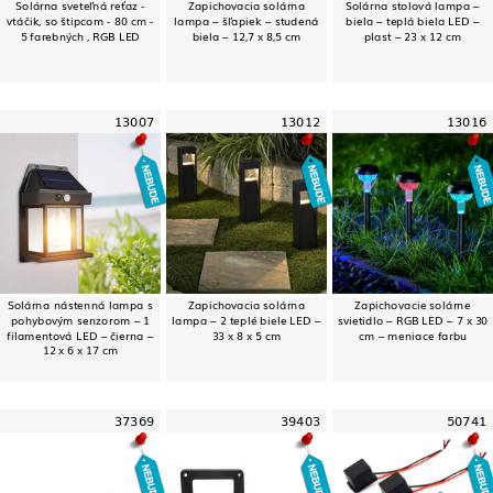
Solárna sveteľná reťaz -
Zapichovacia solárna
Solárna stolová lampa –
vtáčik, so štipcom - 80 cm -
lampa – šľapiek – studená
biela – teplá biela LED –
5 farebných , RGB LED
biela – 12,7 x 8,5 cm
plast – 23 x 12 cm
13007
13012
13016
Solárna nástenná lampa s
Zapichovacia solárna
Zapichovacie solárne
pohybovým senzorom – 1
lampa – 2 teplé biele LED –
svietidlo – RGB LED – 7 x 30
filamentová LED – čierna –
33 x 8 x 5 cm
cm – meniace farbu
12 x 6 x 17 cm
37369
39403
50741