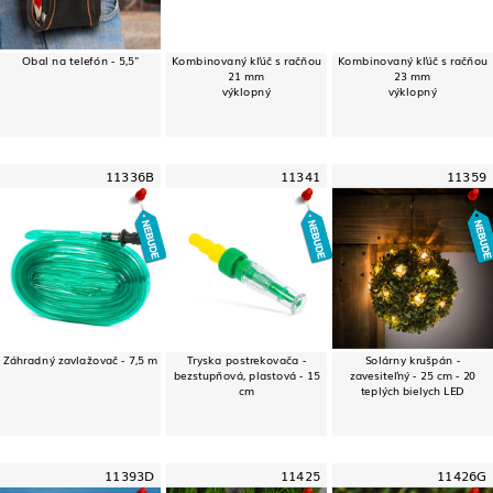
Obal na telefón - 5,5"
Kombinovaný kľúč s račňou
Kombinovaný kľúč s račňou
21 mm
23 mm
výklopný
výklopný
11336B
11341
11359
Záhradný zavlažovač - 7,5 m
Tryska postrekovača -
Solárny krušpán -
bezstupňová, plastová - 15
zavesiteľný - 25 cm - 20
cm
teplých bielych LED
11393D
11425
11426G