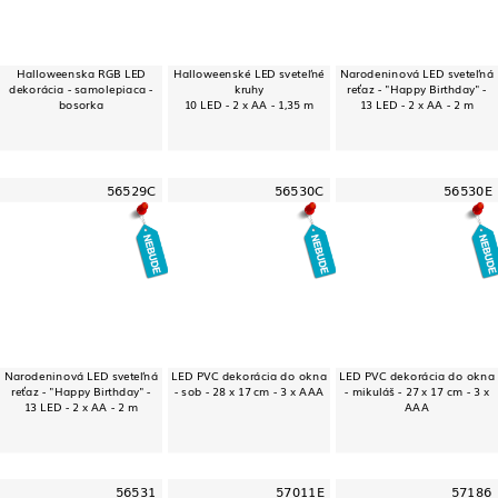
Halloweenska RGB LED
Halloweenské LED sveteľné
Narodeninová LED sveteľná
dekorácia - samolepiaca -
kruhy
reťaz - "Happy Birthday" -
bosorka
10 LED - 2 x AA - 1,35 m
13 LED - 2 x AA - 2 m
56529C
56530C
56530E
Narodeninová LED sveteľná
LED PVC dekorácia do okna
LED PVC dekorácia do okna
reťaz - "Happy Birthday" -
- sob - 28 x 17 cm - 3 x AAA
- mikuláš - 27 x 17 cm - 3 x
13 LED - 2 x AA - 2 m
AAA
56531
57011E
57186