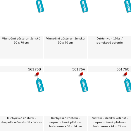
Vianočná zástera - ženská
Vianočná zástera - ženská
Drôtenka - 10 ks /
50 x 70 cm
50 x 70 cm
ponukové balenie
56175B
56176A
56176C
Kuchynská zástera -
Kuchynská zástera -
Zástera - detská veľkosť -
dospelá veľkosť - 68 x 52 cm
nepremokavé plátno -
nepremokavé plátno -
halloween - 68 x 54 cm
halloween - 44 x 35 cm