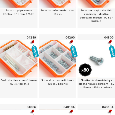
Sada na pripevnenie
Sada na vešanie obrazov -
Sada metrických skrutiek
káblov- 5-10 mm, 125 ks
116 ks
2 rozmery - skrutka,
podložka, matica - 90 ks /
balenie
04289
04290
04805
Sada skrutiek s hmoždinkou
Sada klincov a vešiakov -
Skrutka do drevotriesky -
- 60 ks / balenie
475 ks / balenie
plochá hlava s okrajom - 4,2
x 16 mm - 80 ks / balenie
04806
04810A
04818A