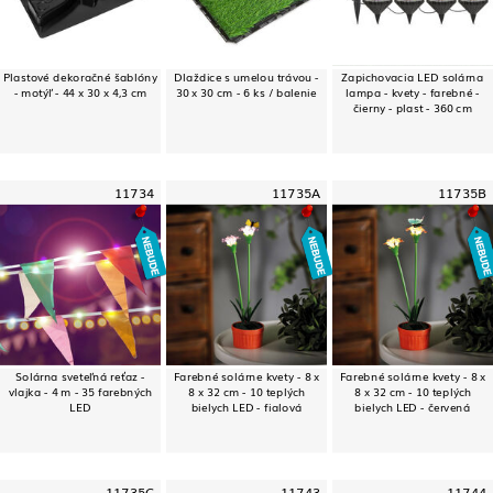
Plastové dekoračné šablóny
Dlaždice s umelou trávou -
Zapichovacia LED solárna
- motýľ - 44 x 30 x 4,3 cm
30 x 30 cm - 6 ks / balenie
lampa - kvety - farebné -
čierny - plast - 360 cm
11734
11735A
11735B
Solárna sveteľná reťaz -
Farebné solárne kvety - 8 x
Farebné solárne kvety - 8 x
vlajka - 4 m - 35 farebných
8 x 32 cm - 10 teplých
8 x 32 cm - 10 teplých
LED
bielych LED - fialová
bielych LED - červená
11735C
11743
11744