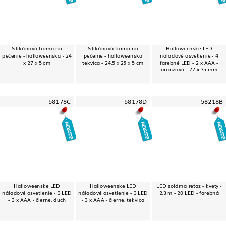
Silikónová forma na
Silikónová forma na
Halloweenske LED
pečenie - halloweenska - 24
pečenie - halloweenska
náladové osvetlenie - 4
x 27 x 5 cm
tekvica - 24,5 x 25 x 5 cm
farebné LED - 2 x AAA -
oranžová - 77 x 35 mm
58178C
58178D
58218B
Halloweenske LED
Halloweenske LED
LED solárna reťaz - kvety -
náladové osvetlenie - 3 LED
náladové osvetlenie - 3 LED
2,3 m - 20 LED - farebná
- 3 x AAA - čierne, duch
- 3 x AAA - čierne, tekvica