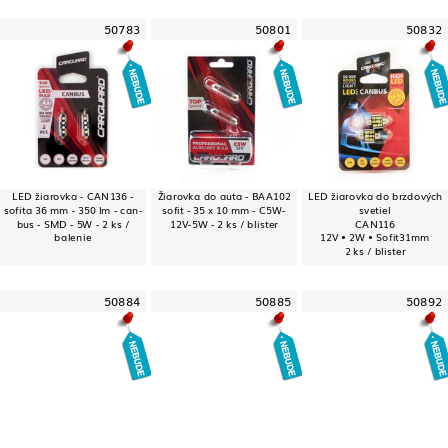
50783
50801
50832
LED žiarovka - CAN136 -
Žiarovka do auta - BAA102
LED žiarovka do brzdových
sofita 36 mm - 350 lm - can-
sofit - 35 x 10 mm - C5W-
svetiel
bus - SMD - 5W - 2 ks /
12V-5W - 2 ks / blister
CAN116
balenie
12V • 2W • Sofit31mm
2 ks / blister
50884
50885
50892