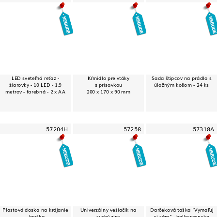
LED sveteľná reťaz -
Kŕmidlo pre vtáky
Sada štipcov na prádlo s
žiarovky - 10 LED - 1,9
s prísavkou
úložným košom - 24 ks
metrov - farebná - 2 x AA
200 x 170 x 90 mm
57204H
57258
57318A
Plastová doska na krájanie
Univerzálny vešiačik na
Darčeková taška "Vymaľuj
- hruška
suchý zips
si sám" - halloweenska