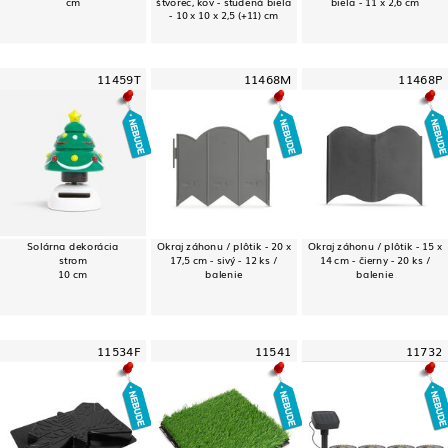
cm
štvorec, kov - studená biela
biela - 11 x 2,6 cm
- 10 x 10 x 2,5 (+11) cm
11459T
11468M
11468P
Solárna dekorácia
Okraj záhonu / plôtik - 20 x
Okraj záhonu / plôtik - 15 x
strom
17,5 cm - sivý - 12 ks /
14 cm - čierny - 20 ks /
10 cm
balenie
balenie
11534F
11541
11732