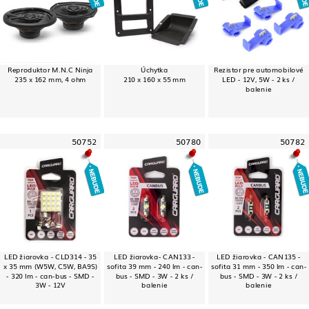
Reproduktor M.N.C Ninja
Úchytka
Rezistor pre automobilové
235 x 162 mm, 4 ohm
210 x 160 x 55 mm
LED - 12V, 5W - 2 ks /
balenie
50752
50780
50782
LED žiarovka - CLD314 - 35
LED žiarovka- CAN133 -
LED žiarovka - CAN135 -
x 35 mm (W5W, C5W, BA9S)
sofita 39 mm - 240 lm - can-
sofita 31 mm - 350 lm - can-
- 320 lm - can-bus - SMD -
bus - SMD - 3W - 2 ks /
bus - SMD - 3W - 2 ks /
3W - 12V
balenie
balenie