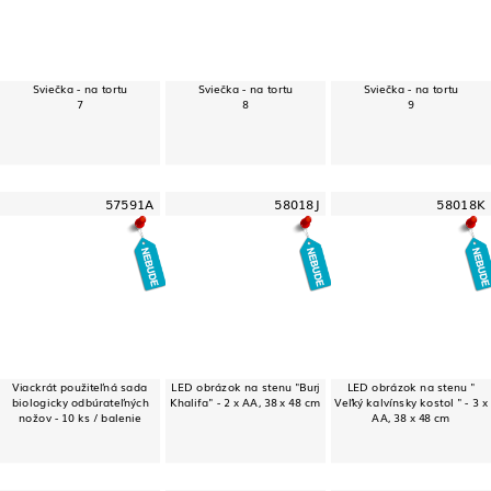
Sviečka - na tortu
Sviečka - na tortu
Sviečka - na tortu
7
8
9
57591A
58018J
58018K
Viackrát použiteľná sada
LED obrázok na stenu "Burj
LED obrázok na stenu "
biologicky odbúrateľných
Khalifa" - 2 x AA, 38 x 48 cm
Veľký kalvínsky kostol " - 3 x
nožov - 10 ks / balenie
AA, 38 x 48 cm