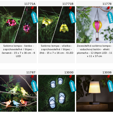
11771A
11771B
11778
Solárna lampa - lienka -
Solárna lampa - včielka -
Zavesiteľná solárna lampa -
zapichovateľné / štipec -
zapichovateľné / štipec -
vzduchový balón - efekt
červená - 15 x 7 x 16 cm - 6
žltá - 15 x 7 x 16 cm - 6 LED
plameňa - 12 žltých LED - 11
LED
x 11 x 37 cm
11787
13000
13006