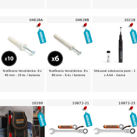
04828A
04828B
10218
Natĺkacia hmoždinka- 6 x
Natĺkacia hmoždinka- 8 x
Vákuové odsávacie pero - 1
40 mm - 10 ks / balenie
80 mm - 6 ks / balenie
x AAA - čierne
10269
10872-21
10872-23