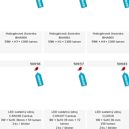
Halogénová žiarovka
Halogénová žiarovka
Halogénová žiarovka
BHA004
BHA001
BHA003
55W • H7 • 1300 lumen
55W • H1 • 1300 lumen
55W • H4 • 1300 lumen
50956
50957
50983
LED svetelný zdroj
LED svetelný zdroj
LED svetelný zdroj
CAN106 Canbus
CAN107 Canbus
CLD018
3W • Sofit 36mm • 54 lumen
3W • Sofit 39 mm • 72
3W • Sofit 36 mm
2 ks / blister
lumen
150 lumen
2 ks / blister
2 ks / blister