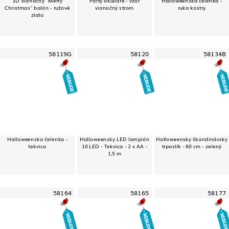
Christmas" balón - ružové
vianočný strom
ruka kostry
zlato
58119G
58120
58134B
Halloweenska čelenka -
Halloweensky LED lampión
Halloweensky škandinávsky
tekvica
10 LED - Tekvica - 2 x AA -
trpaslík - 60 cm - zelený
1,5 m
58164
58165
58177