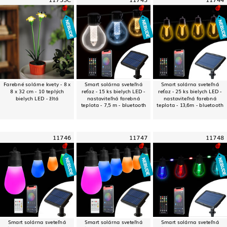
Farebné solárne kvety - 8 x
Smart solárna sveteľná
Smart solárna sveteľná
8 x 32 cm - 10 teplých
reťaz - 15 ks bielych LED -
reťaz - 25 ks bielych LED -
bielych LED - žltá
nastaviteľná farebná
nastaviteľná farebná
teplota - 7,5 m - bluetooth
teplota - 13,6m - bluetooth
11746
11747
11748
Smart solárna sveteľná
Smart solárna sveteľná
Smart solárna sveteľná