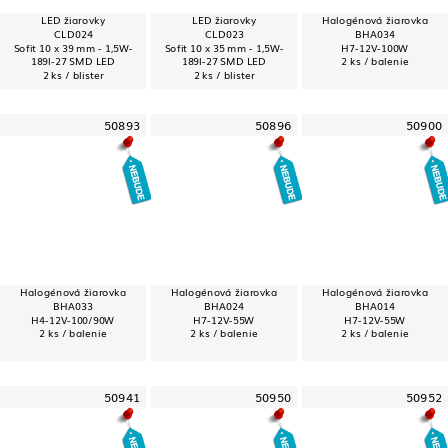
LED žiarovky
LED žiarovky
Halogénová žiarovka
CLD024
CLD023
BHA034
Sofit 10 x 39 mm - 1,5W-
Sofit 10 x 35 mm - 1,5W-
H7-12V-100W
189l-27 SMD LED
189l-27 SMD LED
2 ks / balenie
2 ks / blister
2 ks / blister
50893
50896
50900
Halogénová žiarovka
Halogénová žiarovka
Halogénová žiarovka
BHA033
BHA024
BHA014
H4-12V-100/90W
H7-12V-55W
H7-12V-55W
2 ks / balenie
2 ks / balenie
2 ks / balenie
50941
50950
50952