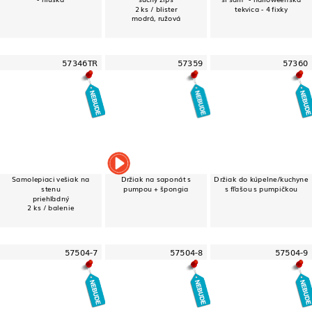
2 ks / blister
tekvica - 4 fixky
modrá, ružová
57346TR
57359
57360
Samolepiaci vešiak na
Držiak na saponát s
Držiak do kúpelne/kuchyne
stenu
pumpou + špongia
s fľašou s pumpičkou
priehľadný
2 ks / balenie
57504-7
57504-8
57504-9