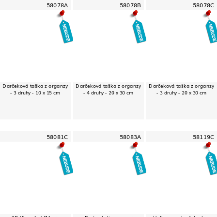
58078A
58078B
58078C
Darčeková taška z organzy
Darčeková taška z organzy
Darčeková taška z organzy
- 3 druhy - 10 x 15 cm
- 4 druhy - 20 x 30 cm
- 3 druhy - 20 x 30 cm
58081C
58083A
58119C
3D Vianočný "Merry
Party okuliare - vzor
Halloweenska čelenka -