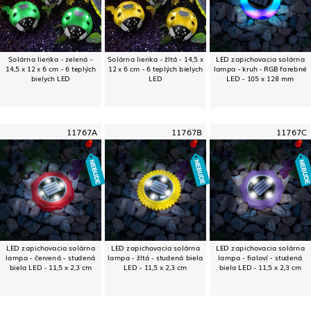
Solárna lienka - zelená -
Solárna lienka - žltá - 14,5 x
LED zapichovacia solárna
14,5 x 12 x 6 cm - 6 teplých
12 x 6 cm - 6 teplých bielych
lampa - kruh - RGB farebné
bielych LED
LED
LED - 105 x 128 mm
11767A
11767B
11767C
LED zapichovacia solárna
LED zapichovacia solárna
LED zapichovacia solárna
lampa - červená - studená
lampa - žltá - studená biela
lampa - fialoví - studená
biela LED - 11,5 x 2,3 cm
LED - 11,5 x 2,3 cm
biela LED - 11,5 x 2,3 cm