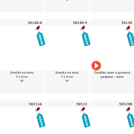
56186-8
56186-9
56190
Sviečky na torty
Sviečky na torty
Zarážka dverí a gumená
7 x 4 cm
7 x 4 cm
podpera - biela
"8"
"9"
56512A
56522
56529B