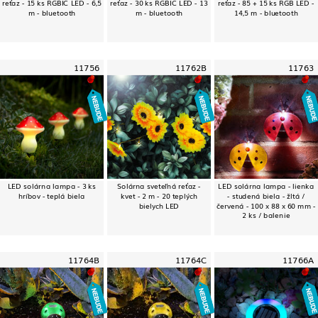
reťaz - 15 ks RGBIC LED - 6,5
reťaz - 30 ks RGBIC LED - 13
reťaz - 85 + 15 ks RGB LED -
m - bluetooth
m - bluetooth
14,5 m - bluetooth
11756
11762B
11763
LED solárna lampa - 3 ks
Solárna sveteľná reťaz -
LED solárna lampa - lienka
hríbov - teplá biela
kvet - 2 m - 20 teplých
- studená biela - žltá /
bielych LED
červená - 100 x 88 x 60 mm -
2 ks / balenie
11764B
11764C
11766A