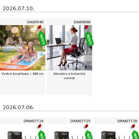
2026.07.10.
DA00540
DA00866
Vodná šmykľavka – 488 cm
Masážny a balančný
vankúš
2026.07.06.
DRM07724
DRM07725
DRM07726