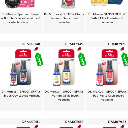
Dr. Marcus Speaker Shaped
Dr. Marcus – SONIC – Cherry
Dr. Marcus SENSO DELUXE
– Bubble Gum – Osviežovač
Blossom Osviežovač
VANILLA – Osviežovač
vzduchu do auta
vzduchu
vzduchu
DRM07948
DRM07949
DRM07950
Dr. Marcus – SHOCK SPRAY
Dr. Marcus – SHOCK SPRAY
Dr. Marcus – SHOCK SPRAY
– Black Osviežovač vzduchu
– Vanilla Osviežovač
– Red Fruits Osviežovač
vzduchu
vzduchu
DRM07951
DRM07952
DRM07953