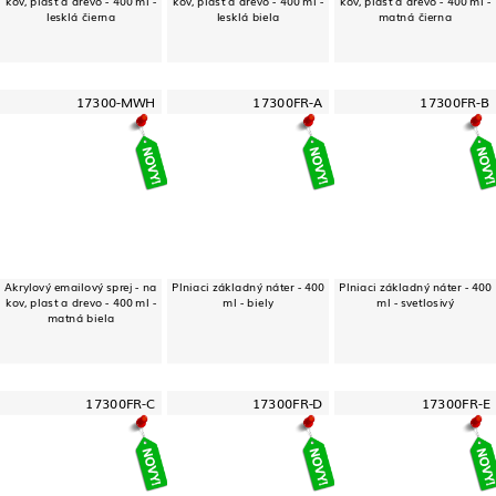
kov, plast a drevo - 400 ml -
kov, plast a drevo - 400 ml -
kov, plast a drevo - 400 ml -
lesklá čierna
lesklá biela
matná čierna
17300-MWH
17300FR-A
17300FR-B
Akrylový emailový sprej - na
Plniaci základný náter - 400
Plniaci základný náter - 400
kov, plast a drevo - 400 ml -
ml - biely
ml - svetlosivý
matná biela
17300FR-C
17300FR-D
17300FR-E