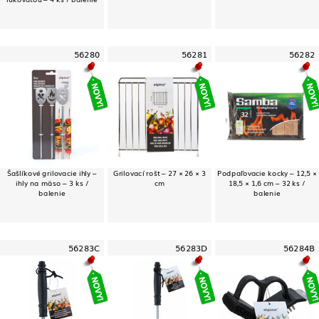
56280
56281
56282
Šašlíkové grilovacie ihly –
Grilovací rošt – 27 × 26 × 3
Podpaľovacie kocky – 12,5 ×
ihly na mäso – 3 ks /
cm
18,5 × 1,6 cm – 32 ks /
balenie
balenie
56283C
56283D
56284B