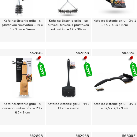
Kefa na čistenie grilu – s
Kefa na čistenie grilu – so
Kefa na čistenie grilu – 3 v 1
plastovou rukoväťou – 25 ×
širokou hlavou, s plastovou
– 15 × 7,3 × 10 cm
5 × 3 cm – čierna
rukoväťou – 17 × 30 cm
56284C
56285B
56285C
Kefa na čistenie grilu – s
Kefa na čistenie grilu – 44 ×
Kefa na čistenie grilu – 3 v 1
drevenou rukoväťou – 23 ×
13 cm – čierna
– 37,5 × 7,3 × 9 cm
6,5 × 3 cm
56289B
56295B
56300E