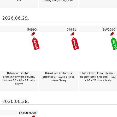
cm
čierny – 47,5 x 29,5 x 41
2026.06.29.
54990
54991
BW2062
Držiak na telefón -
Držiak na telefón – s
Stolový držiak na telefón –
pripevniteľný na palubnú
prísavkou – 102 x 97 x 98
nastaviteľný, skladací – 111
dosku - 35 x 82 x 15 mm -
mm – čierny
× 66 × 27 mm – biely
čierny
2026.06.28.
17300-9006