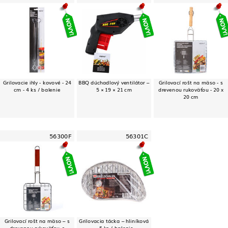
Grilovacie ihly - kovové - 24
BBQ dúchadlový ventilátor –
Grilovací rošt na mäso - s
cm - 4 ks / balenie
5 × 19 × 21 cm
drevenou rukoväťou - 20 x
20 cm
56300F
56301C
Grilovací rošt na mäso – s
Grilovacia tácka – hliníková
drevenou rukoväťou, s
– 5 ks / balenie