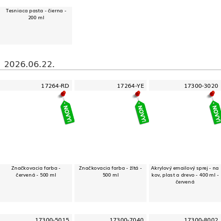
Tesniaca pasta - čierna -
200 ml
2026.06.22.
17264-RD
17264-YE
17300-3020
Značkovacia farba -
Značkovacia farba - žltá -
Akrylový emailový sprej - na
červená - 500 ml
500 ml
kov, plast a drevo - 400 ml -
červená
17300-5015
17300-7040
17300-8002