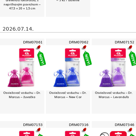
nepriľnavým povrchom –
47,5 × 20 × 1,5 cm
2026.07.14.
DRM07061
DRM07062
DRM07152
Osviežovač vzduchu – Dr.
Osviežovač vzduchu – Dr.
Osviežovač vzduchu – Dr.
Marcus – žuvačka
Marcus – New Car
Marcus – Levanduľa
DRM07153
DRM07316
DRM07346