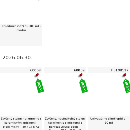
Chladiaca vložka - 400 ml -
modrá
2026.06.30.
60058
60059
H3108117
Zvýšený stojan na kŕmenie s
Zvýšený, nastaviteľný stojan
Univerzálne silné lepidlo -
keramickými miskami –
na kŕmenie s miskami z
50 ml
biele misky – 30 x 14 x 7,5
nehrdzavejúcej ocele –