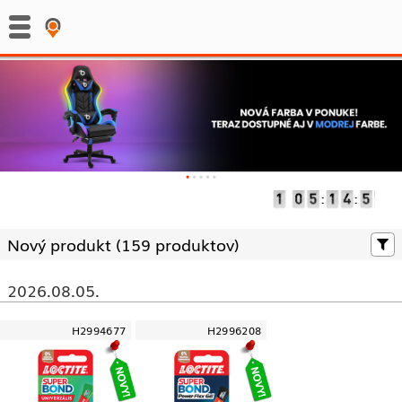
:
:
Nový produkt (
159 produktov)
2026.08.05.
H2994677
H2996208