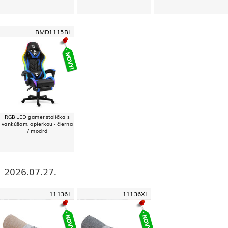
BMD1115BL
RGB LED gamer stolička s
vankúšom, opierkou - čierna
/ modrá
2026.07.27.
11136L
11136XL