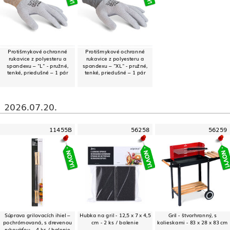
Protišmykové ochranné
Protišmykové ochranné
rukavice z polyesteru a
rukavice z polyesteru a
spandexu – "L" - pružné,
spandexu – "XL" - pružné,
tenké, priedušné – 1 pár
tenké, priedušné – 1 pár
2026.07.20.
11455B
56258
56259
Súprava grilovacích ihiel –
Hubka na gril - 12,5 x 7 x 4,5
Gril - štvorhranný, s
pochrómovaná, s drevenou
cm - 2 ks / balenie
kolieskami - 83 x 28 x 83 cm
rukoväťou – 4 ks / balenie