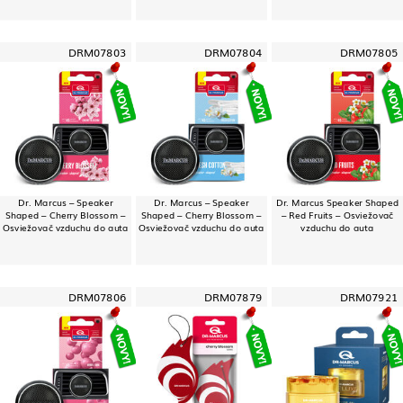
DRM07803
DRM07804
DRM07805
Dr. Marcus – Speaker
Dr. Marcus – Speaker
Dr. Marcus Speaker Shaped
Shaped – Cherry Blossom –
Shaped – Cherry Blossom –
– Red Fruits – Osviežovač
Osviežovač vzduchu do auta
Osviežovač vzduchu do auta
vzduchu do auta
DRM07806
DRM07879
DRM07921