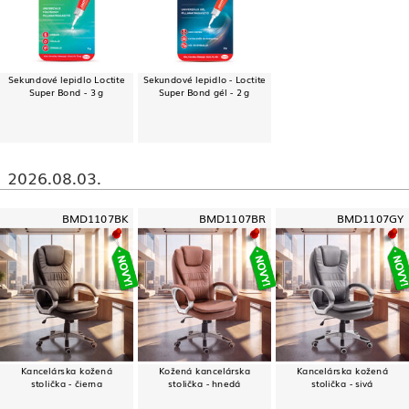
Sekundové lepidlo Loctite
Sekundové lepidlo - Loctite
Super Bond - 3 g
Super Bond gél - 2 g
2026.08.03.
BMD1107BK
BMD1107BR
BMD1107GY
Kancelárska kožená
Kožená kancelárska
Kancelárska kožená
stolička - čierna
stolička - hnedá
stolička - sivá