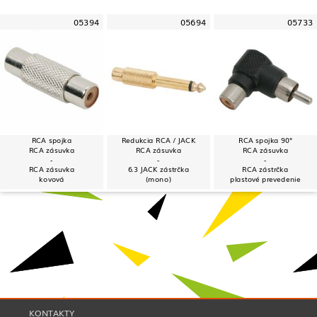
05394
05694
05733
RCA spojka
Redukcia RCA / JACK
RCA spojka 90°
RCA zásuvka
RCA zásuvka
RCA zásuvka
-
-
-
RCA zásuvka
6.3 JACK zástrčka
RCA zástrčka
kovová
(mono)
plastové prevedenie
KONTAKTY