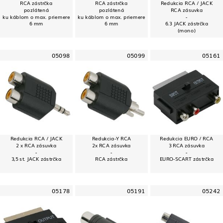
RCA zástrčka
RCA zástrčka
Redukcia RCA / JACK
pozlátená
pozlátená
RCA zásuvka
ku káblom o max. priemere
ku káblom o max. priemere
-
6 mm
6 mm
6.3 JACK zástrčka
(mono)
05098
05099
05161
Redukcia RCA / JACK
Redukcia-Y RCA
Redukcia EURO / RCA
2 x RCA zásuvka
2x RCA zásuvka
3 RCA zásuvka
-
-
-
3,5 st. JACK zástrčka
RCA zástrčka
EURO-SCART zástrčka
05178
05191
05242