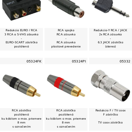
Redukcia EURO / RCA
RCA spojka
Redukcia-Y RCA / JACK
3 RCA a S-VHS zásuvka
RCA zásuvka
2x RCA zásuvka
-
-
-
EURO-SCART zástrčka
RCA zásuvka
6.3 JACK zástrčka
pozlátená
plastové prevedenie
(stereo)
05324FK
05324PI
05332
RCA zástrčka
RCA zástrčka
Redukcia F / TV coax
pozlátená
pozlátená
F zástrčka
ku káblom o max. priemere
ku káblom o max. priemere
-
8 mm
8 mm
TV coax zástrčka
s označením
s označením