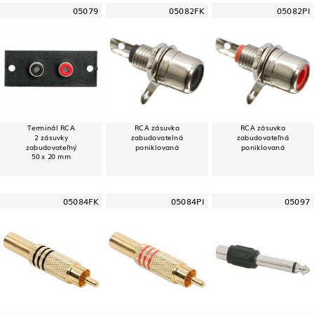
05079
05082FK
05082PI
Terminál RCA
RCA zásuvka
RCA zásuvka
2 zásuvky
zabudovatelná
zabudovateľná
zabudovateľný
poniklovaná
poniklovaná
50 x 20 mm
05084FK
05084PI
05097