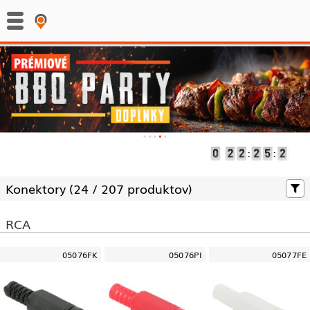
:
:
Konektory (
24 /
207 produktov)
RCA
05076FK
05076PI
05077FE