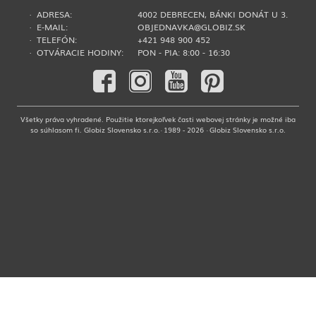
· ADRESA:
4002 DEBRECEN, BÁNKI DONÁT U 3.
· E-MAIL:
OBJEDNAVKA@GLOBIZ.SK
· TELEFÓN:
+421 948 900 452
· OTVÁRACIE HODINY:
PON - PIA: 8:00 - 16:30
Všetky práva vyhradené. Použitie ktorejkoľvek časti webovej stránky je možné iba
so súhlasom fi. Globiz Slovensko s.r.o.· 1989 - 2026 · Globiz Slovensko s.r.o.