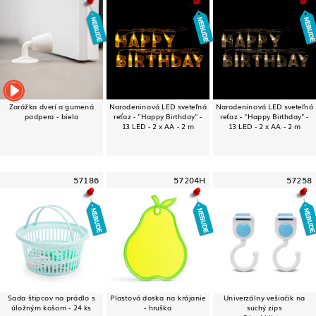
Zarážka dverí a gumená
Narodeninová LED sveteľná
Narodeninová LED sveteľná
podpera - biela
reťaz - "Happy Birthday" -
reťaz - "Happy Birthday" -
13 LED - 2 x AA - 2 m
13 LED - 2 x AA - 2 m
57186
57204H
57258
Sada štipcov na prádlo s
Plastová doska na krájanie
Univerzálny vešiačik na
úložným košom - 24 ks
- hruška
suchý zips