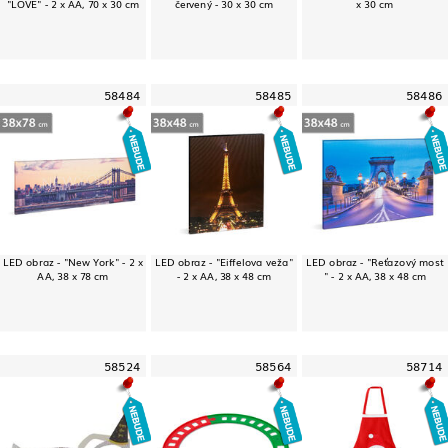
"LOVE" - 2 x AA, 70 x 30 cm
červený - 30 x 30 cm
x 30 cm
58484
58485
58486
LED obraz - "New York" - 2 x
LED obraz - "Eiffelova veža"
LED obraz - "Reťazový most
AA, 38 x 78 cm
- 2 x AA, 38 x 48 cm
" - 2 x AA, 38 x 48 cm
58524
58564
58714