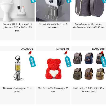
Sada s WC kefu + úložný
Držiak do kúpeľne - so 4
Skladacia podložka na
priestor - 225 x 100 x 135
vešiakmi
uloženie hračiek - Ø135 cm
mm
DA00001
DA00146
DA00165
Dávkovač nápojov - 1L -
Macík z ruží - Červený - 25
Hátizsák - 15,6" - 45 x 33 x
plast
cm
18 cm - 20 L