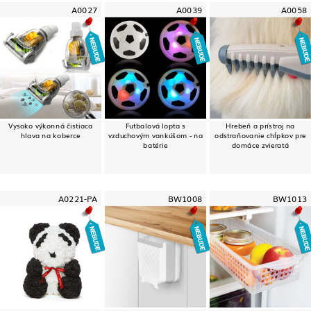
A0027
A0039
A0058
Vysoko výkonná čistiaca
Futbalová lopta s
Hrebeň a prístroj na
hlava na koberce
vzduchovým vankúšom - na
odstraňovanie chĺpkov pre
batérie
domáce zvieratá
A0221-PA
BW1008
BW1013