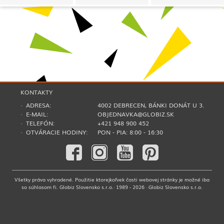
KONTAKTY
· ADRESA:
4002 DEBRECEN, BÁNKI DONÁT U 3.
· E-MAIL:
OBJEDNAVKA@GLOBIZ.SK
· TELEFÓN:
+421 948 900 452
· OTVÁRACIE HODINY:
PON - PIA: 8:00 - 16:30
Všetky práva vyhradené. Použitie ktorejkoľvek časti webovej stránky je možné iba
so súhlasom fi. Globiz Slovensko s.r.o.· 1989 - 2026 · Globiz Slovensko s.r.o.