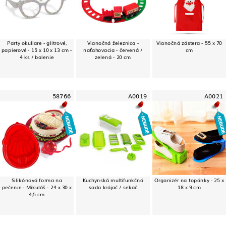
Party okuliare - glitrové,
Vianočná železnica -
Vianočná zástera - 55 x 70
papierové - 15 x 10 x 13 cm -
naťahovacia - červená /
cm
4 ks / balenie
zelená - 20 cm
58766
A0019
A0021
Silikónová forma na
Kuchynská multifunkčná
Organizér na topánky - 25 x
pečenie - Mikuláš - 24 x 30 x
sada krájač / sekač
18 x 9 cm
4,5 cm