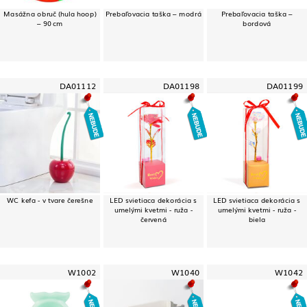
Masážna obruč (hula hoop)
Prebaľovacia taška – modrá
Prebaľovacia taška –
– 90 cm
bordová
DA01112
DA01198
DA01199
WC kefa - v tvare čerešne
LED svietiaca dekorácia s
LED svietiaca dekorácia s
umelými kvetmi - ruža -
umelými kvetmi - ruža -
červená
biela
W1002
W1040
W1042