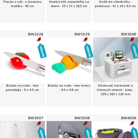
Panda z ruží - s červenou
Smetný kôš zavesiteľný na
Košík do chladničky -
mašľou - 40 cm
dvere - 25 x 17 x 28,5 cm
pružinový - 41 x 16 x 9,5 cm
BW1028
BW1029
BW3006
Brúska na nože - tvar
Brúska na nože - tvar mrkvy
Dávkovač vreckoviek a
paradajky - 6 x 4,5 cm
- 9,5 x 4,8 cm
čistiacich utierok - biely -
205 x 160 x 120 mm
BW3007
BW3008
BW4009