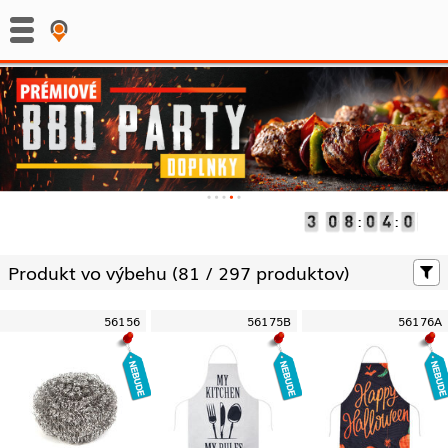
:
:
Produkt vo výbehu (
81 /
297 produktov)
56156
56175B
56176A