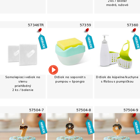
2 ks / blister
modrá, ružová
57346TR
57359
57360
Samolepiaci vešiak na
Držiak na saponát s
Držiak do kúpelne/kuchyne
stenu
pumpou + špongia
s fľašou s pumpičkou
priehľadný
2 ks / balenie
57504-7
57504-8
57504-9