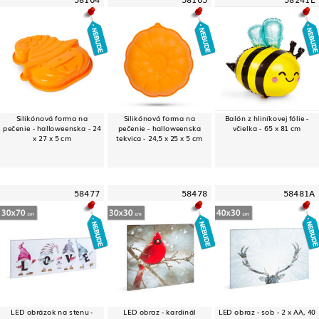
Silikónová forma na
Silikónová forma na
Balón z hliníkovej fólie -
pečenie - halloweenska - 24
pečenie - halloweenska
včielka - 65 x 81 cm
x 27 x 5 cm
tekvica - 24,5 x 25 x 5 cm
58477
58478
58481A
LED obrázok na stenu -
LED obraz - kardinál
LED obraz - sob - 2 x AA, 40