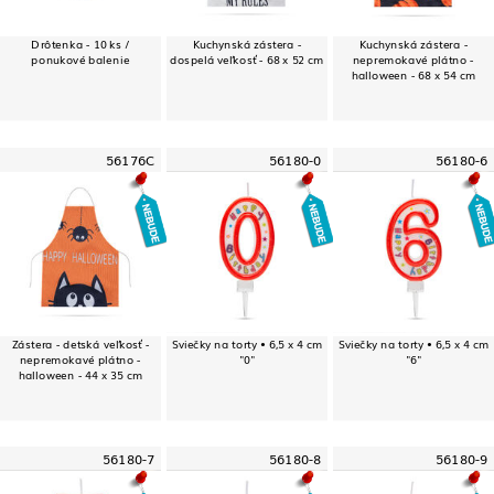
Drôtenka - 10 ks /
Kuchynská zástera -
Kuchynská zástera -
ponukové balenie
dospelá veľkosť - 68 x 52 cm
nepremokavé plátno -
halloween - 68 x 54 cm
56176C
56180-0
56180-6
Zástera - detská veľkosť -
Sviečky na torty • 6,5 x 4 cm
Sviečky na torty • 6,5 x 4 cm
nepremokavé plátno -
"0"
"6"
halloween - 44 x 35 cm
56180-7
56180-8
56180-9