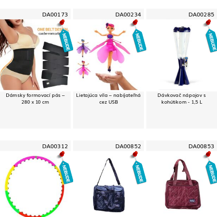
DA00173
DA00234
DA00285
Dámsky formovací pás –
Lietajúca víla – nabíjateľná
Dávkovač nápojov s
280 x 10 cm
cez USB
kohútikom - 1,5 L
DA00312
DA00852
DA00853