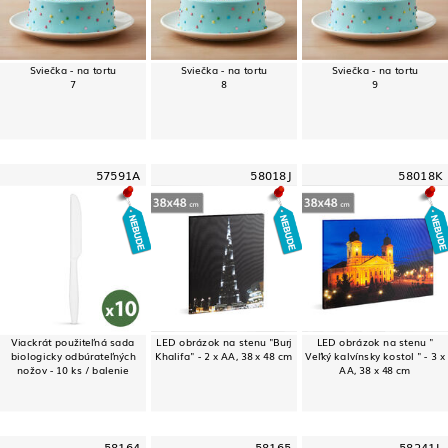
Sviečka - na tortu
Sviečka - na tortu
Sviečka - na tortu
7
8
9
57591A
58018J
58018K
Viackrát použiteľná sada
LED obrázok na stenu "Burj
LED obrázok na stenu "
biologicky odbúrateľných
Khalifa" - 2 x AA, 38 x 48 cm
Veľký kalvínsky kostol " - 3 x
nožov - 10 ks / balenie
AA, 38 x 48 cm
58164
58165
58241L