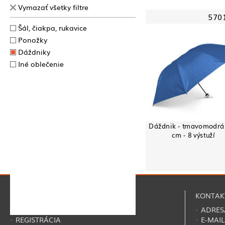
Vymazať všetky filtre
570
Šál, čiakpa, rukavice
Ponožky
Dáždniky
Iné oblečenie
Dáždnik - tmavomodrá 
cm - 8 výstuží
NAVIGÁCIA
KONTAK
·
O NÁS
· ADRES
·
REGISTRÁCIA
· E-MAIL