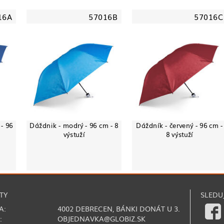
16A
57016B
57016C
- 96
Dáždnik - modrý - 96 cm - 8
Dáždník - červený - 96 cm -
výstuží
8 výstuží
TY
SLEDU
A:
4002 DEBRECEN, BÁNKI DONÁT U 3.
:
OBJEDNAVKA@GLOBIZ.SK