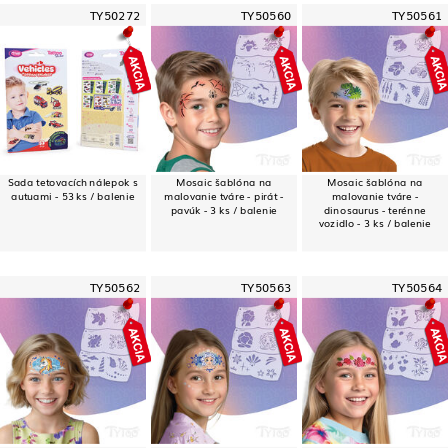
TY50272
TY50560
TY50561
Sada tetovacích nálepok s
Mosaic šablóna na
Mosaic šablóna na
autuami - 53 ks / balenie
malovanie tváre - pirát -
malovanie tváre -
pavúk - 3 ks / balenie
dinosaurus - terénne
vozidlo - 3 ks / balenie
TY50562
TY50563
TY50564