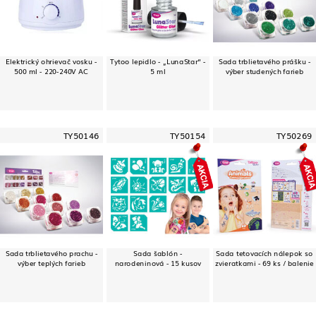
Elektrický ohrievač vosku -
Tytoo lepidlo - „LunaStar“ -
Sada trblietavého prášku -
500 ml - 220-240V AC
5 ml
výber studených farieb
TY50146
TY50154
TY50269
Sada trblietavého prachu -
Sada šablón -
Sada tetovacích nálepok so
výber teplých farieb
narodeninová - 15 kusov
zvieratkami - 69 ks / balenie