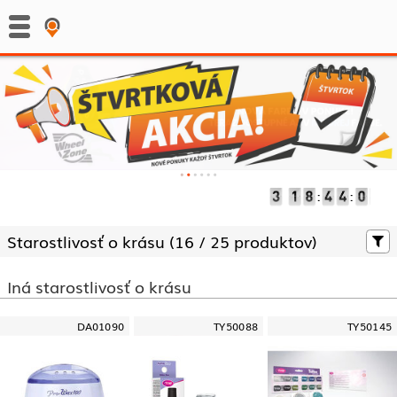
:
:
Starostlivosť o krásu (
16 /
25 produktov)
Iná starostlivosť o krásu
DA01090
TY50088
TY50145