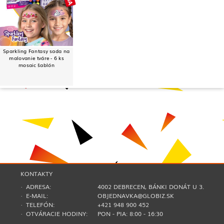
Sparkling Fantasy sada na
malovanie tváre - 6 ks
mosaic šablón
KONTAKTY
· ADRESA:
4002 DEBRECEN, BÁNKI DONÁT U 3.
· E-MAIL:
OBJEDNAVKA@GLOBIZ.SK
· TELEFÓN:
+421 948 900 452
· OTVÁRACIE HODINY:
PON - PIA: 8:00 - 16:30