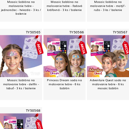
Mosaic šablóna na
Mosaic šablóna na
Mosaic šablóna na
malovanie tváre -
malovanie tváre - ľadová
malovanie tváre - motýľ -
jednorožec - hviezda - 3 ks /
kráľovná - 3 ks / balenie
ruža - 3 ks / balenie
balenie
TY50565
TY50566
TY50567
Mosaic šablóna na
Princess Dream sada na
Adventure Quest sada na
malovanie tváre - delfín -
malovanie tváre - 6 ks
malovanie tváre - 6 ks
labuť - 3 ks / balenie
šablón
mosaic šablón
TY50568