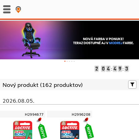
:
:
Nový produkt (
162 produktov)
2026.08.05.
H2994677
H2996208