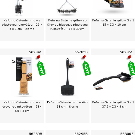
Kefa na čistenie grilu – s
Kefa na čistenie grilu – so
Kefa na čistenie grilu – 3 v 1
plastovou rukoväťou – 25 ×
širokou hlavou, s plastovou
– 15 × 7,3 × 10 cm
5 × 3 cm – čierna
rukoväťou – 17 × 30 cm
56284C
56285B
56285C
Kefa na čistenie grilu – s
Kefa na čistenie grilu – 44 ×
Kefa na čistenie grilu – 3 v 1
drevenou rukoväťou – 23 ×
13 cm – čierna
– 37,5 × 7,3 × 9 cm
6,5 × 3 cm
56289B
56295B
56300E