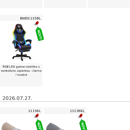
BMD1115BL
RGB LED gamer stolička s
vankúšom, opierkou - čierna
/ modrá
2026.07.27.
11136L
11136XL