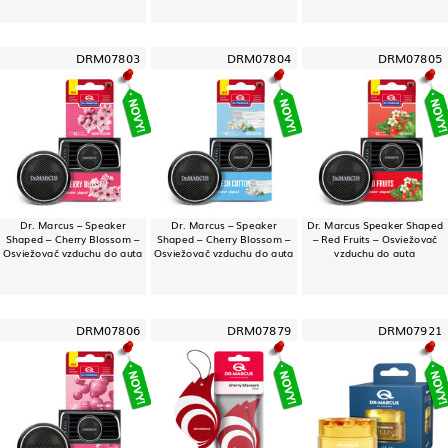
DRM07803
DRM07804
DRM07805
Dr. Marcus – Speaker
Dr. Marcus – Speaker
Dr. Marcus Speaker Shaped
Shaped – Cherry Blossom –
Shaped – Cherry Blossom –
– Red Fruits – Osviežovač
Osviežovač vzduchu do auta
Osviežovač vzduchu do auta
vzduchu do auta
DRM07806
DRM07879
DRM07921