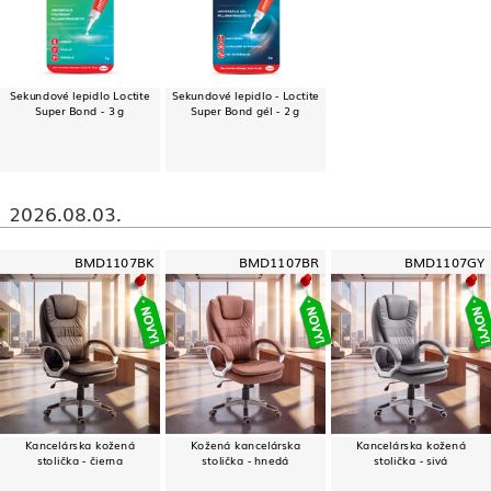
Sekundové lepidlo Loctite
Sekundové lepidlo - Loctite
Super Bond - 3 g
Super Bond gél - 2 g
2026.08.03.
BMD1107BK
BMD1107BR
BMD1107GY
Kancelárska kožená
Kožená kancelárska
Kancelárska kožená
stolička - čierna
stolička - hnedá
stolička - sivá