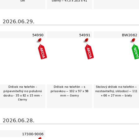
cm
čierny – 47,5 x 29,5 x 41
2026.06.29.
54990
54991
BW2062
Držiak na telefón -
Držiak na telefón – s
Stolový držiak na telefón –
pripevniteľný na palubnú
prísavkou – 102 x 97 x 98
nastaviteľný, skladací – 111
dosku - 35 x 82 x 15 mm -
mm – čierny
× 66 × 27 mm – biely
čierny
2026.06.28.
17300-9006