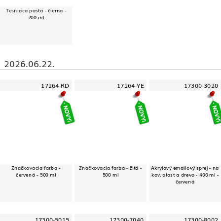
Tesniaca pasta - čierna -
200 ml
2026.06.22.
17264-RD
17264-YE
17300-3020
Značkovacia farba -
Značkovacia farba - žltá -
Akrylový emailový sprej - na
červená - 500 ml
500 ml
kov, plast a drevo - 400 ml -
červená
17300-5015
17300-7040
17300-8002