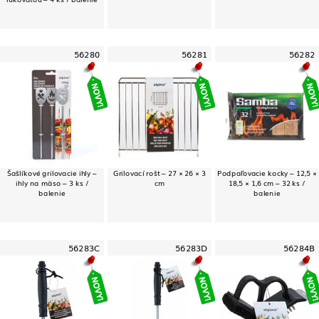
56280
56281
56282
Šašlíkové grilovacie ihly –
Grilovací rošt – 27 × 26 × 3
Podpaľovacie kocky – 12,5 ×
ihly na mäso – 3 ks /
cm
18,5 × 1,6 cm – 32 ks /
balenie
balenie
56283C
56283D
56284B