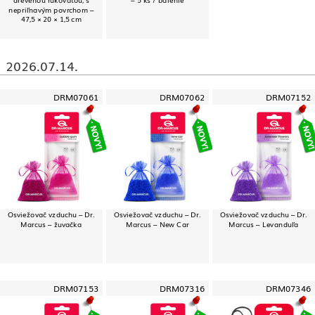
nepriľnavým povrchom –
47,5 × 20 × 1,5 cm
2026.07.14.
DRM07061
DRM07062
DRM07152
Osviežovač vzduchu – Dr.
Osviežovač vzduchu – Dr.
Osviežovač vzduchu – Dr.
Marcus – žuvačka
Marcus – New Car
Marcus – Levanduľa
DRM07153
DRM07316
DRM07346