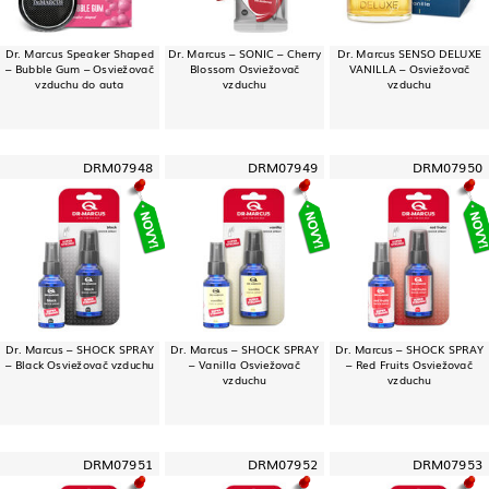
Dr. Marcus Speaker Shaped
Dr. Marcus – SONIC – Cherry
Dr. Marcus SENSO DELUXE
– Bubble Gum – Osviežovač
Blossom Osviežovač
VANILLA – Osviežovač
vzduchu do auta
vzduchu
vzduchu
DRM07948
DRM07949
DRM07950
Dr. Marcus – SHOCK SPRAY
Dr. Marcus – SHOCK SPRAY
Dr. Marcus – SHOCK SPRAY
– Black Osviežovač vzduchu
– Vanilla Osviežovač
– Red Fruits Osviežovač
vzduchu
vzduchu
DRM07951
DRM07952
DRM07953