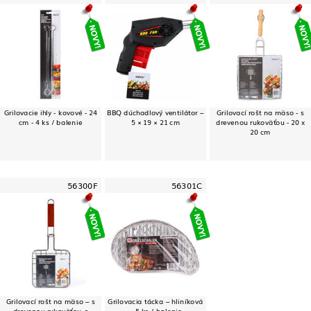
Grilovacie ihly - kovové - 24
BBQ dúchadlový ventilátor –
Grilovací rošt na mäso - s
cm - 4 ks / balenie
5 × 19 × 21 cm
drevenou rukoväťou - 20 x
20 cm
56300F
56301C
Grilovací rošt na mäso – s
Grilovacia tácka – hliníková
drevenou rukoväťou, s
– 5 ks / balenie