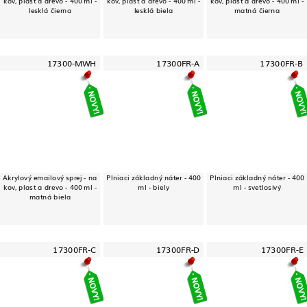
kov, plast a drevo - 400 ml -
kov, plast a drevo - 400 ml -
kov, plast a drevo - 400 ml -
lesklá čierna
lesklá biela
matná čierna
17300-MWH
17300FR-A
17300FR-B
Akrylový emailový sprej - na
Plniaci základný náter - 400
Plniaci základný náter - 400
kov, plast a drevo - 400 ml -
ml - biely
ml - svetlosivý
matná biela
17300FR-C
17300FR-D
17300FR-E