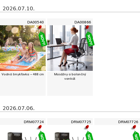
2026.07.10.
DA00540
DA00866
Vodná šmykľavka – 488 cm
Masážny a balančný
vankúš
2026.07.06.
DRM07724
DRM07725
DRM07726