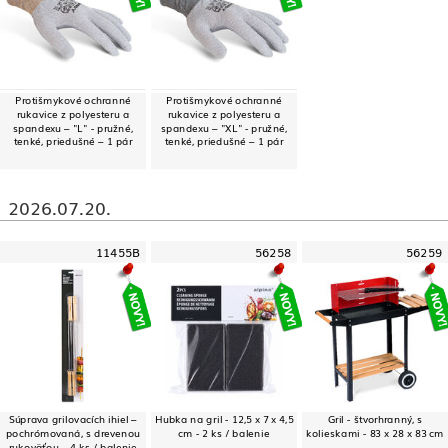
Protišmykové ochranné
Protišmykové ochranné
rukavice z polyesteru a
rukavice z polyesteru a
spandexu – "L" - pružné,
spandexu – "XL" - pružné,
tenké, priedušné – 1 pár
tenké, priedušné – 1 pár
2026.07.20.
11455B
56258
56259
Súprava grilovacích ihiel –
Hubka na gril - 12,5 x 7 x 4,5
Gril - štvorhranný, s
pochrómovaná, s drevenou
cm - 2 ks / balenie
kolieskami - 83 x 28 x 83 cm
rukoväťou – 4 ks / balenie