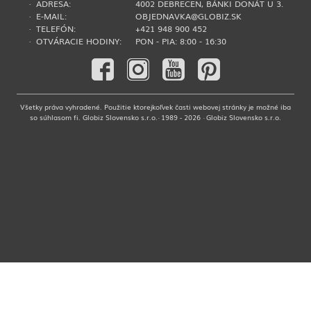
· ADRESA:
4002 DEBRECEN, BÁNKI DONÁT U 3.
· E-MAIL:
OBJEDNAVKA@GLOBIZ.SK
· TELEFÓN:
+421 948 900 452
· OTVÁRACIE HODINY:
PON - PIA: 8:00 - 16:30
Všetky práva vyhradené. Použitie ktorejkoľvek časti webovej stránky je možné iba
so súhlasom fi. Globiz Slovensko s.r.o.· 1989 - 2026 · Globiz Slovensko s.r.o.