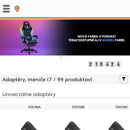
:
:
Adaptéry, meniče (
7 /
99 produktov)
Univerzálne adaptéry
55056A
55056B
55056C