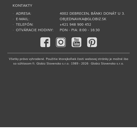
KONTAKTY
· ADRESA:
4002 DEBRECEN, BÁNKI DONÁT U 3.
· E-MAIL:
OBJEDNAVKA@GLOBIZ.SK
· TELEFÓN:
+421 948 900 452
· OTVÁRACIE HODINY:
PON - PIA: 8:00 - 16:30
Všetky práva vyhradené. Použitie ktorejkoľvek časti webovej stránky je možné iba
so súhlasom fi. Globiz Slovensko s.r.o.· 1989 - 2026 · Globiz Slovensko s.r.o.