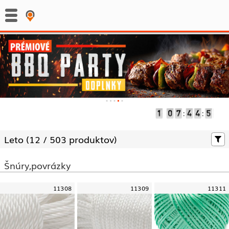
:
:
Leto (
12 /
503 produktov)
Šnúry,povrázky
11308
11309
11311