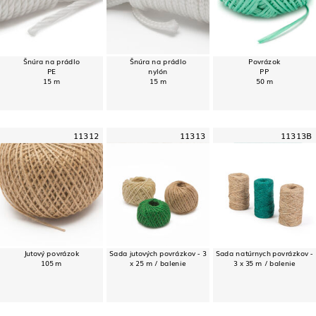
Šnúra na prádlo
Šnúra na prádlo
Povrázok
PE
nylón
PP
15 m
15 m
50 m
11312
11313
11313B
Jutový povrázok
Sada jutových povrázkov - 3
Sada natúrnych povrázkov -
105 m
x 25 m / balenie
3 x 35 m / balenie