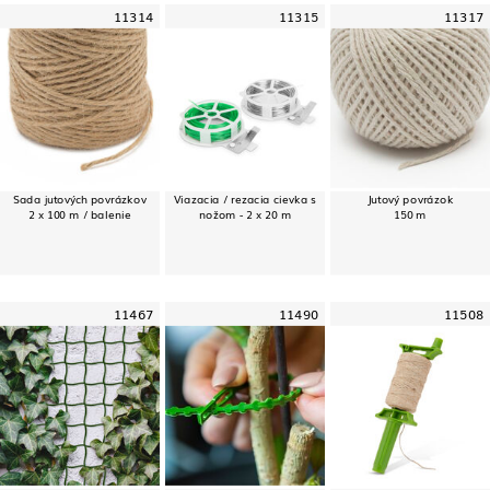
11314
11315
11317
Sada jutových povrázkov
Viazacia / rezacia cievka s
Jutový povrázok
2 x 100 m / balenie
nožom - 2 x 20 m
150 m
11467
11490
11508