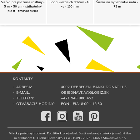
Sieťka pre plaziace rastliny -
Sada viazacích drôtov - 40
Šnúra na vytiahnutie radu -
5 m x 50 cm - strihateľný
ks - 165 mm
72 m
plast - tmavozelená
KONTAKTY
· ADRESA:
4002 DEBRECEN, BÁNKI DONÁT U 3.
· E-MAIL:
OBJEDNAVKA@GLOBIZ.SK
· TELEFÓN:
+421 948 900 452
· OTVÁRACIE HODINY:
PON - PIA: 8:00 - 16:30
Všetky práva vyhradené. Použitie ktorejkoľvek časti webovej stránky je možné iba
so súhlasom fi. Globiz Slovensko s.r.o.· 1989 - 2026 · Globiz Slovensko s.r.o.