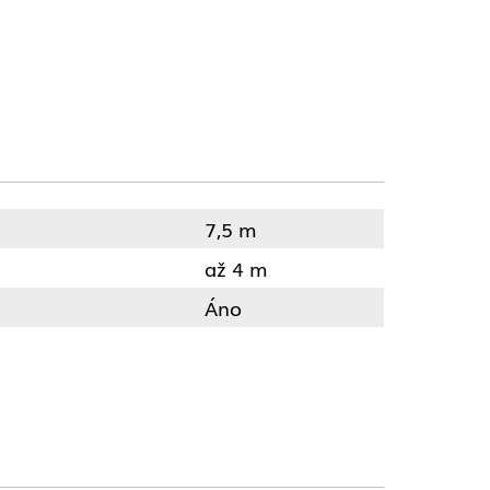
7,5 m
až 4 m
Áno