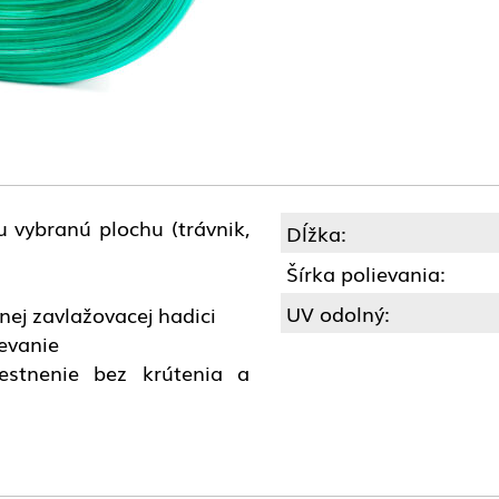
vybranú plochu (trávnik,
Dĺžka:
Šírka polievania:
UV odolný:
ej zavlažovacej hadici
evanie
iestnenie bez krútenia a