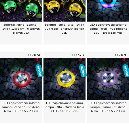
Solárna lienka - zelená -
Solárna lienka - žltá - 14,5 x
LED zapichovacia solárna
14,5 x 12 x 6 cm - 6 teplých
12 x 6 cm - 6 teplých bielych
lampa - kruh - RGB farebné
bielych LED
LED
LED - 105 x 128 mm
11767A
11767B
11767C
LED zapichovacia solárna
LED zapichovacia solárna
LED zapichovacia solárna
lampa - červená - studená
lampa - žltá - studená biela
lampa - fialoví - studená
biela LED - 11,5 x 2,3 cm
LED - 11,5 x 2,3 cm
biela LED - 11,5 x 2,3 cm