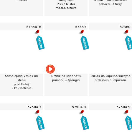
2 ks / blister
tekvica - 4 fixky
modrá, ružová
57346TR
57359
57360
Samolepiaci vešiak na
Držiak na saponát s
Držiak do kúpelne/kuchyne
stenu
pumpou + špongia
s fľašou s pumpičkou
priehľadný
2 ks / balenie
57504-7
57504-8
57504-9