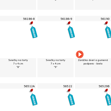
56186-8
56186-9
56190
Sviečky na torty
Sviečky na torty
Zarážka dverí a gumená
7 x 4 cm
7 x 4 cm
podpera - biela
"8"
"9"
56512A
56522
56529B