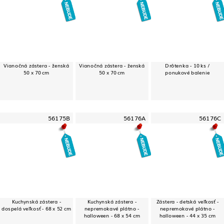
Vianočná zástera - ženská
Vianočná zástera - ženská
Drôtenka - 10 ks /
50 x 70 cm
50 x 70 cm
ponukové balenie
56175B
56176A
56176C
Kuchynská zástera -
Kuchynská zástera -
Zástera - detská veľkosť -
dospelá veľkosť - 68 x 52 cm
nepremokavé plátno -
nepremokavé plátno -
halloween - 68 x 54 cm
halloween - 44 x 35 cm