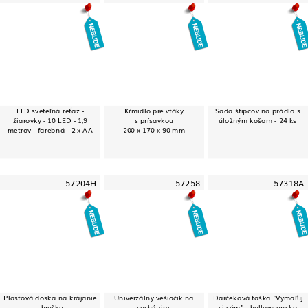
LED sveteľná reťaz -
Kŕmidlo pre vtáky
Sada štipcov na prádlo s
žiarovky - 10 LED - 1,9
s prísavkou
úložným košom - 24 ks
metrov - farebná - 2 x AA
200 x 170 x 90 mm
57204H
57258
57318A
Plastová doska na krájanie
Univerzálny vešiačik na
Darčeková taška "Vymaľuj
- hruška
suchý zips
si sám" - halloweenska