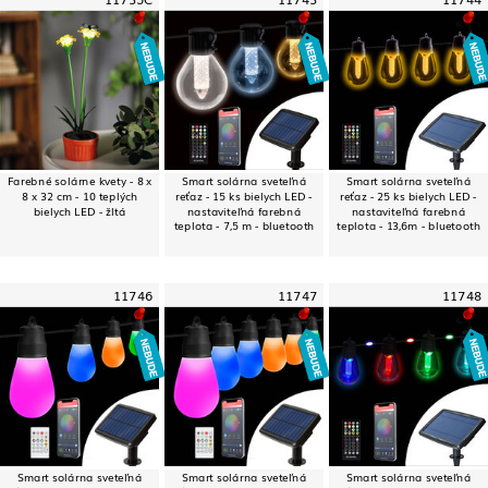
Farebné solárne kvety - 8 x
Smart solárna sveteľná
Smart solárna sveteľná
8 x 32 cm - 10 teplých
reťaz - 15 ks bielych LED -
reťaz - 25 ks bielych LED -
bielych LED - žltá
nastaviteľná farebná
nastaviteľná farebná
teplota - 7,5 m - bluetooth
teplota - 13,6m - bluetooth
11746
11747
11748
Smart solárna sveteľná
Smart solárna sveteľná
Smart solárna sveteľná