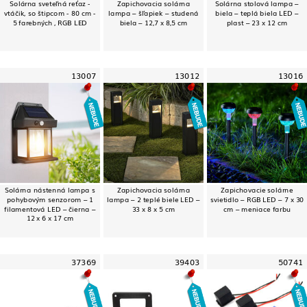
Solárna sveteľná reťaz -
Zapichovacia solárna
Solárna stolová lampa –
vtáčik, so štipcom - 80 cm -
lampa – šľapiek – studená
biela – teplá biela LED –
5 farebných , RGB LED
biela – 12,7 x 8,5 cm
plast – 23 x 12 cm
13007
13012
13016
Solárna nástenná lampa s
Zapichovacia solárna
Zapichovacie solárne
pohybovým senzorom – 1
lampa – 2 teplé biele LED –
svietidlo – RGB LED – 7 x 30
filamentová LED – čierna –
33 x 8 x 5 cm
cm – meniace farbu
12 x 6 x 17 cm
37369
39403
50741