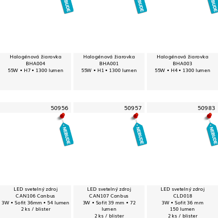
Halogénová žiarovka
Halogénová žiarovka
Halogénová žiarovka
BHA004
BHA001
BHA003
55W • H7 • 1300 lumen
55W • H1 • 1300 lumen
55W • H4 • 1300 lumen
50956
50957
50983
LED svetelný zdroj
LED svetelný zdroj
LED svetelný zdroj
CAN106 Canbus
CAN107 Canbus
CLD018
3W • Sofit 36mm • 54 lumen
3W • Sofit 39 mm • 72
3W • Sofit 36 mm
2 ks / blister
lumen
150 lumen
2 ks / blister
2 ks / blister