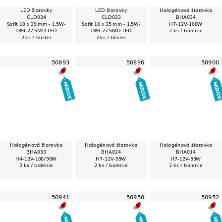
LED žiarovky
LED žiarovky
Halogénová žiarovka
CLD024
CLD023
BHA034
Sofit 10 x 39 mm - 1,5W-
Sofit 10 x 35 mm - 1,5W-
H7-12V-100W
189l-27 SMD LED
189l-27 SMD LED
2 ks / balenie
2 ks / blister
2 ks / blister
50893
50896
50900
Halogénová žiarovka
Halogénová žiarovka
Halogénová žiarovka
BHA033
BHA024
BHA014
H4-12V-100/90W
H7-12V-55W
H7-12V-55W
2 ks / balenie
2 ks / balenie
2 ks / balenie
50941
50950
50952