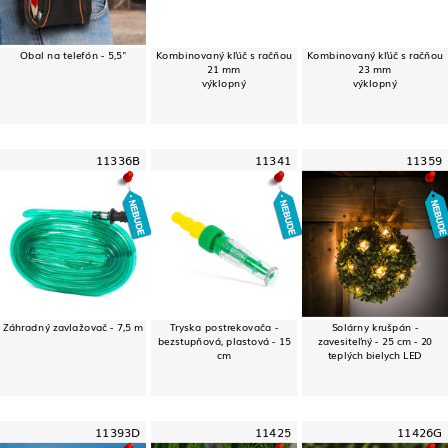
Obal na telefón - 5,5"
Kombinovaný kľúč s račňou
Kombinovaný kľúč s račňou
21 mm
23 mm
výklopný
výklopný
11336B
11341
11359
Záhradný zavlažovač - 7,5 m
Tryska postrekovača -
Solárny krušpán -
bezstupňová, plastová - 15
zavesiteľný - 25 cm - 20
cm
teplých bielych LED
11393D
11425
11426G