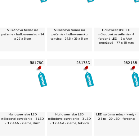
Silikónová forma na
Silikónová forma na
Halloweenske LED
pečenie - halloweenska - 24
pečenie - halloweenska
náladové osvetlenie - 4
x 27 x 5 cm
tekvica - 24,5 x 25 x 5 cm
farebné LED - 2 x AAA -
oranžová - 77 x 35 mm
58178C
58178D
58218B
Halloweenske LED
Halloweenske LED
LED solárna reťaz - kvety -
náladové osvetlenie - 3 LED
náladové osvetlenie - 3 LED
2,3 m - 20 LED - farebná
- 3 x AAA - čierne, duch
- 3 x AAA - čierne, tekvica