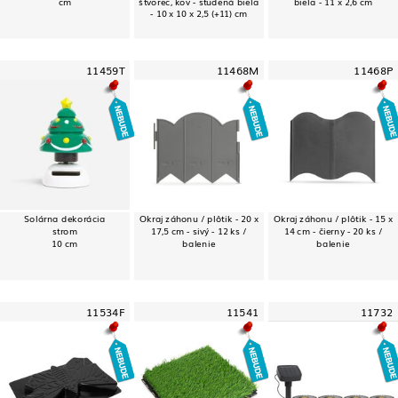
cm
štvorec, kov - studená biela
biela - 11 x 2,6 cm
- 10 x 10 x 2,5 (+11) cm
11459T
11468M
11468P
Solárna dekorácia
Okraj záhonu / plôtik - 20 x
Okraj záhonu / plôtik - 15 x
strom
17,5 cm - sivý - 12 ks /
14 cm - čierny - 20 ks /
10 cm
balenie
balenie
11534F
11541
11732