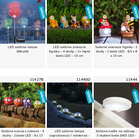
LED solárna lampa
LED solárne zvieracie
Solárne zvieracie figúrky - 2
Mikuláš
figúrky – 4 druhy – 2× teplá
druhy - 1 biela LED - 8,5 x 8
biela LED – 15 cm
x 15 cm
11427B
11440D
11444
Solárne ovocie s nohami - 4
LED solárna lampa
Solárne svetlo na odkvap -
druhy - 2 biele LED - 8 x 17
zapichovacia / nástenná -
3 studení biele SMD LED -