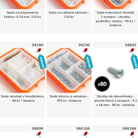
Sada na pripevnenie
Sada na vešanie obrazov -
Sada metrických skrutiek
káblov- 5-10 mm, 125 ks
116 ks
2 rozmery - skrutka,
podložka, matica - 90 ks /
balenie
04289
04290
04805
Sada skrutiek s hmoždinkou
Sada klincov a vešiakov -
Skrutka do drevotriesky -
- 60 ks / balenie
475 ks / balenie
plochá hlava s okrajom - 4,2
x 16 mm - 80 ks / balenie
04806
04810A
04818A