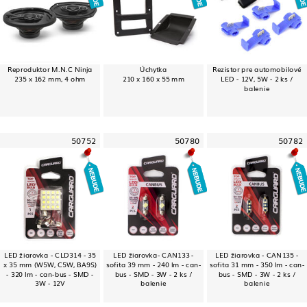
Reproduktor M.N.C Ninja
Úchytka
Rezistor pre automobilové
235 x 162 mm, 4 ohm
210 x 160 x 55 mm
LED - 12V, 5W - 2 ks /
balenie
50752
50780
50782
LED žiarovka - CLD314 - 35
LED žiarovka- CAN133 -
LED žiarovka - CAN135 -
x 35 mm (W5W, C5W, BA9S)
sofita 39 mm - 240 lm - can-
sofita 31 mm - 350 lm - can-
- 320 lm - can-bus - SMD -
bus - SMD - 3W - 2 ks /
bus - SMD - 3W - 2 ks /
3W - 12V
balenie
balenie