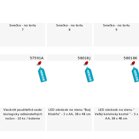
Sviečka - na tortu
Sviečka - na tortu
Sviečka - na tortu
7
8
9
57591A
58018J
58018K
Viackrát použiteľná sada
LED obrázok na stenu "Burj
LED obrázok na stenu "
biologicky odbúrateľných
Khalifa" - 2 x AA, 38 x 48 cm
Veľký kalvínsky kostol " - 3 x
nožov - 10 ks / balenie
AA, 38 x 48 cm