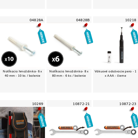
04828A
04828B
10218
Natĺkacia hmoždinka- 6 x
Natĺkacia hmoždinka- 8 x
Vákuové odsávacie pero - 1
40 mm - 10 ks / balenie
80 mm - 6 ks / balenie
x AAA - čierne
10269
10872-21
10872-23