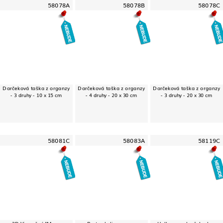
58078A
58078B
58078C
Darčeková taška z organzy
Darčeková taška z organzy
Darčeková taška z organzy
- 3 druhy - 10 x 15 cm
- 4 druhy - 20 x 30 cm
- 3 druhy - 20 x 30 cm
58081C
58083A
58119C
3D Vianočný "Merry
Party okuliare - vzor
Halloweenska čelenka -