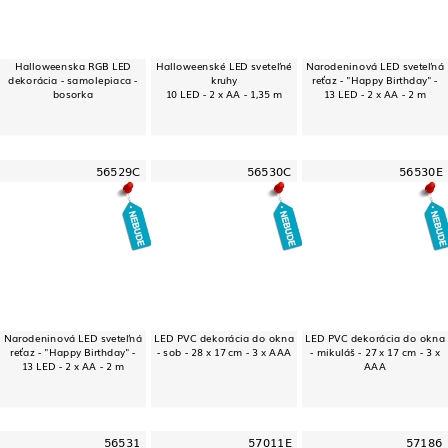
Halloweenska RGB LED
Halloweenské LED sveteľné
Narodeninová LED sveteľná
dekorácia - samolepiaca -
kruhy
reťaz - "Happy Birthday" -
bosorka
10 LED - 2 x AA - 1,35 m
13 LED - 2 x AA - 2 m
56529C
56530C
56530E
Narodeninová LED sveteľná
LED PVC dekorácia do okna
LED PVC dekorácia do okna
reťaz - "Happy Birthday" -
- sob - 28 x 17 cm - 3 x AAA
- mikuláš - 27 x 17 cm - 3 x
13 LED - 2 x AA - 2 m
AAA
56531
57011E
57186