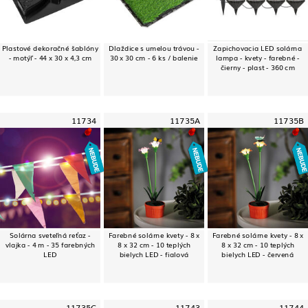
Plastové dekoračné šablóny
Dlaždice s umelou trávou -
Zapichovacia LED solárna
- motýľ - 44 x 30 x 4,3 cm
30 x 30 cm - 6 ks / balenie
lampa - kvety - farebné -
čierny - plast - 360 cm
11734
11735A
11735B
Solárna sveteľná reťaz -
Farebné solárne kvety - 8 x
Farebné solárne kvety - 8 x
vlajka - 4 m - 35 farebných
8 x 32 cm - 10 teplých
8 x 32 cm - 10 teplých
LED
bielych LED - fialová
bielych LED - červená
11735C
11743
11744