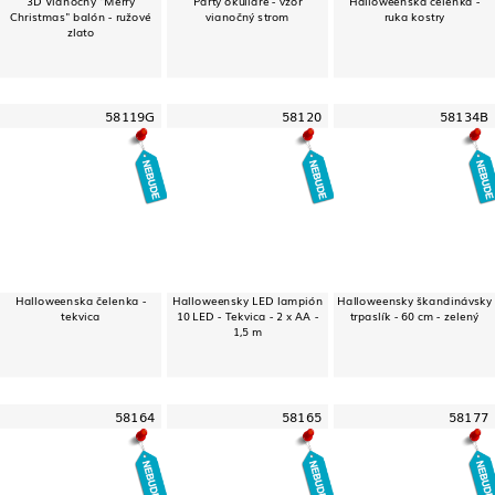
Christmas" balón - ružové
vianočný strom
ruka kostry
zlato
58119G
58120
58134B
Halloweenska čelenka -
Halloweensky LED lampión
Halloweensky škandinávsky
tekvica
10 LED - Tekvica - 2 x AA -
trpaslík - 60 cm - zelený
1,5 m
58164
58165
58177