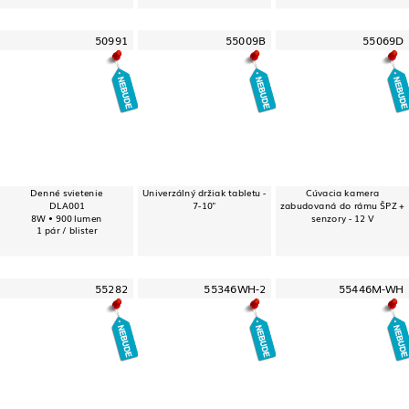
50991
55009B
55069D
Denné svietenie
Univerzálný držiak tabletu -
Cúvacia kamera
DLA001
7-10"
zabudovaná do rámu ŠPZ +
8W • 900 lumen
senzory - 12 V
1 pár / blister
55282
55346WH-2
55446M-WH