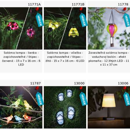
11771A
11771B
11778
Solárna lampa - lienka -
Solárna lampa - včielka -
Zavesiteľná solárna lampa -
zapichovateľné / štipec -
zapichovateľné / štipec -
vzduchový balón - efekt
červená - 15 x 7 x 16 cm - 6
žltá - 15 x 7 x 16 cm - 6 LED
plameňa - 12 žltých LED - 11
LED
x 11 x 37 cm
11787
13000
13006