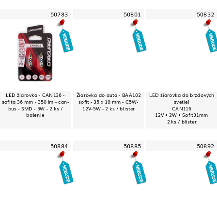
50783
50801
50832
LED žiarovka - CAN136 -
Žiarovka do auta - BAA102
LED žiarovka do brzdových
sofita 36 mm - 350 lm - can-
sofit - 35 x 10 mm - C5W-
svetiel
bus - SMD - 5W - 2 ks /
12V-5W - 2 ks / blister
CAN116
balenie
12V • 2W • Sofit31mm
2 ks / blister
50884
50885
50892