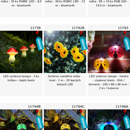
reťaz - 15 ks RGBIC LED - 6,5
reťaz - 30 ks RGBIC LED - 13
reťaz - 85 + 15 ks RGB LED -
m - bluetooth
m - bluetooth
14,5 m - bluetooth
11756
11762B
11763
LED solárna lampa - 3 ks
Solárna sveteľná reťaz -
LED solárna lampa - lienka
hríbov - teplá biela
kvet - 2 m - 20 teplých
- studená biela - žltá /
bielych LED
červená - 100 x 88 x 60 mm -
2 ks / balenie
11764B
11764C
11766A