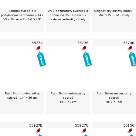
Solárne svietidlo s
2 v 1 bezdrôtový zvonček a
Magnetický dátový kábel -
pohybovým senzorom – 14 x
nočné svetlo - Kinetic - 2
MicroUSB - 2A - biely
6,5 x 10 cm – 8 x SMD LED
externé jednotky - biely
55734
55736
55740
Rain Storm univerzálny
Rain Storm univerzálny
Rain Storm univerzálny
stierač - 14" / 36 cm
stierač
stierač
16" / 41 cm
20" / 51 cm
55927B
55927C
56156