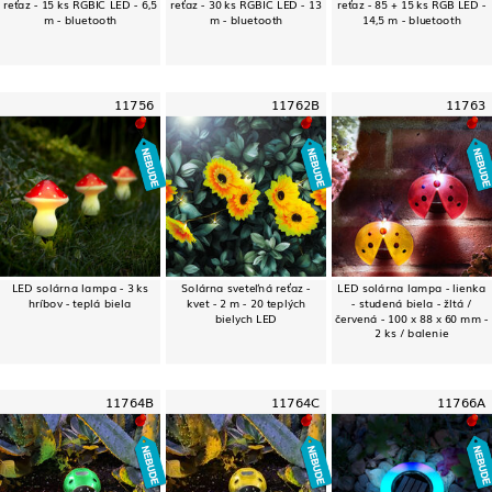
reťaz - 15 ks RGBIC LED - 6,5
reťaz - 30 ks RGBIC LED - 13
reťaz - 85 + 15 ks RGB LED -
m - bluetooth
m - bluetooth
14,5 m - bluetooth
11756
11762B
11763
LED solárna lampa - 3 ks
Solárna sveteľná reťaz -
LED solárna lampa - lienka
hríbov - teplá biela
kvet - 2 m - 20 teplých
- studená biela - žltá /
bielych LED
červená - 100 x 88 x 60 mm -
2 ks / balenie
11764B
11764C
11766A