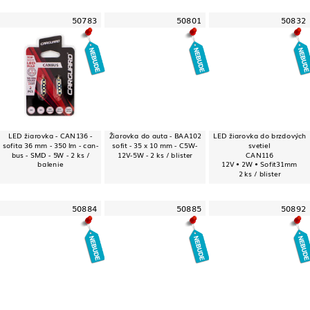
50783
50801
50832
LED žiarovka - CAN136 -
Žiarovka do auta - BAA102
LED žiarovka do brzdových
sofita 36 mm - 350 lm - can-
sofit - 35 x 10 mm - C5W-
svetiel
bus - SMD - 5W - 2 ks /
12V-5W - 2 ks / blister
CAN116
balenie
12V • 2W • Sofit31mm
2 ks / blister
50884
50885
50892