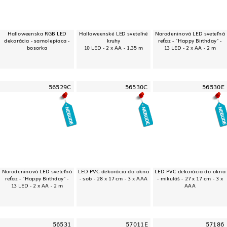
Halloweenska RGB LED
Halloweenské LED sveteľné
Narodeninová LED sveteľná
dekorácia - samolepiaca -
kruhy
reťaz - "Happy Birthday" -
bosorka
10 LED - 2 x AA - 1,35 m
13 LED - 2 x AA - 2 m
56529C
56530C
56530E
Narodeninová LED sveteľná
LED PVC dekorácia do okna
LED PVC dekorácia do okna
reťaz - "Happy Birthday" -
- sob - 28 x 17 cm - 3 x AAA
- mikuláš - 27 x 17 cm - 3 x
13 LED - 2 x AA - 2 m
AAA
56531
57011E
57186