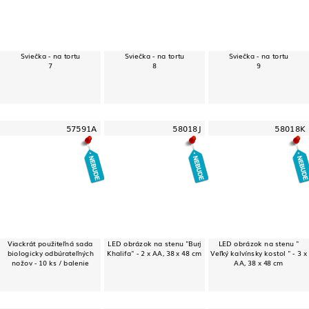
Sviečka - na tortu
Sviečka - na tortu
Sviečka - na tortu
7
8
9
57591A
58018J
58018K
Viackrát použiteľná sada
LED obrázok na stenu "Burj
LED obrázok na stenu "
biologicky odbúrateľných
Khalifa" - 2 x AA, 38 x 48 cm
Veľký kalvínsky kostol " - 3 x
nožov - 10 ks / balenie
AA, 38 x 48 cm