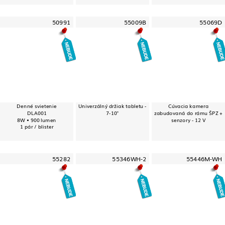
50991
55009B
55069D
Denné svietenie
Univerzálný držiak tabletu -
Cúvacia kamera
DLA001
7-10"
zabudovaná do rámu ŠPZ +
8W • 900 lumen
senzory - 12 V
1 pár / blister
55282
55346WH-2
55446M-WH