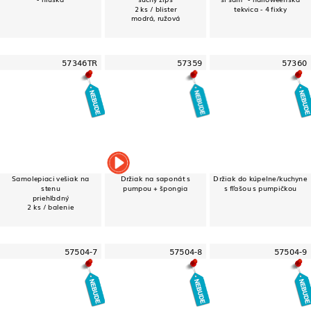
2 ks / blister
tekvica - 4 fixky
modrá, ružová
57346TR
57359
57360
Samolepiaci vešiak na
Držiak na saponát s
Držiak do kúpelne/kuchyne
stenu
pumpou + špongia
s fľašou s pumpičkou
priehľadný
2 ks / balenie
57504-7
57504-8
57504-9