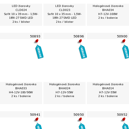
LED žiarovky
LED žiarovky
Halogénová žiarovka
CLD024
CLD023
BHA034
Sofit 10 x 39 mm - 1,5W-
Sofit 10 x 35 mm - 1,5W-
H7-12V-100W
189l-27 SMD LED
189l-27 SMD LED
2 ks / balenie
2 ks / blister
2 ks / blister
50893
50896
50900
Halogénová žiarovka
Halogénová žiarovka
Halogénová žiarovka
BHA033
BHA024
BHA014
H4-12V-100/90W
H7-12V-55W
H7-12V-55W
2 ks / balenie
2 ks / balenie
2 ks / balenie
50941
50950
50952