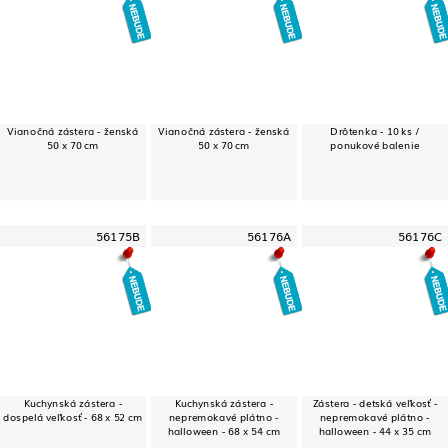
Vianočná zástera - ženská
Vianočná zástera - ženská
Drôtenka - 10 ks /
50 x 70 cm
50 x 70 cm
ponukové balenie
56175B
56176A
56176C
Kuchynská zástera -
Kuchynská zástera -
Zástera - detská veľkosť -
dospelá veľkosť - 68 x 52 cm
nepremokavé plátno -
nepremokavé plátno -
halloween - 68 x 54 cm
halloween - 44 x 35 cm