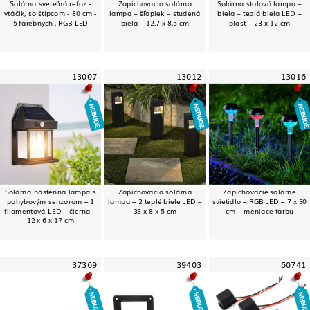
Solárna sveteľná reťaz -
Zapichovacia solárna
Solárna stolová lampa –
vtáčik, so štipcom - 80 cm -
lampa – šľapiek – studená
biela – teplá biela LED –
5 farebných , RGB LED
biela – 12,7 x 8,5 cm
plast – 23 x 12 cm
13007
13012
13016
Solárna nástenná lampa s
Zapichovacia solárna
Zapichovacie solárne
pohybovým senzorom – 1
lampa – 2 teplé biele LED –
svietidlo – RGB LED – 7 x 30
filamentová LED – čierna –
33 x 8 x 5 cm
cm – meniace farbu
12 x 6 x 17 cm
37369
39403
50741