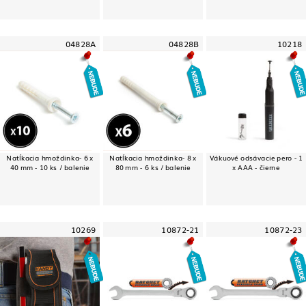
04828A
04828B
10218
Natĺkacia hmoždinka- 6 x
Natĺkacia hmoždinka- 8 x
Vákuové odsávacie pero - 1
40 mm - 10 ks / balenie
80 mm - 6 ks / balenie
x AAA - čierne
10269
10872-21
10872-23