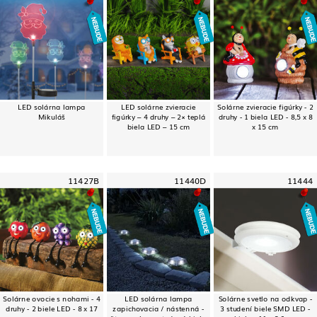
LED solárna lampa
LED solárne zvieracie
Solárne zvieracie figúrky - 2
Mikuláš
figúrky – 4 druhy – 2× teplá
druhy - 1 biela LED - 8,5 x 8
biela LED – 15 cm
x 15 cm
11427B
11440D
11444
Solárne ovocie s nohami - 4
LED solárna lampa
Solárne svetlo na odkvap -
druhy - 2 biele LED - 8 x 17
zapichovacia / nástenná -
3 studení biele SMD LED -