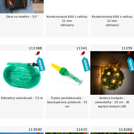
Obal na telefón - 5,5"
Kombinovaný kľúč s račňou
Kombinovaný kľúč s račňou
21 mm
23 mm
výklopný
výklopný
11336B
11341
11359
Záhradný zavlažovač - 7,5 m
Tryska postrekovača -
Solárny krušpán -
bezstupňová, plastová - 15
zavesiteľný - 25 cm - 20
cm
teplých bielych LED
11393D
11425
11426G