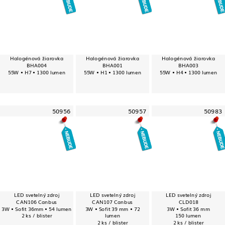
Halogénová žiarovka
Halogénová žiarovka
Halogénová žiarovka
BHA004
BHA001
BHA003
55W • H7 • 1300 lumen
55W • H1 • 1300 lumen
55W • H4 • 1300 lumen
50956
50957
50983
LED svetelný zdroj
LED svetelný zdroj
LED svetelný zdroj
CAN106 Canbus
CAN107 Canbus
CLD018
3W • Sofit 36mm • 54 lumen
3W • Sofit 39 mm • 72
3W • Sofit 36 mm
2 ks / blister
lumen
150 lumen
2 ks / blister
2 ks / blister