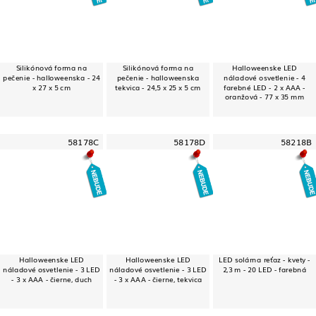
Silikónová forma na
Silikónová forma na
Halloweenske LED
pečenie - halloweenska - 24
pečenie - halloweenska
náladové osvetlenie - 4
x 27 x 5 cm
tekvica - 24,5 x 25 x 5 cm
farebné LED - 2 x AAA -
oranžová - 77 x 35 mm
58178C
58178D
58218B
Halloweenske LED
Halloweenske LED
LED solárna reťaz - kvety -
náladové osvetlenie - 3 LED
náladové osvetlenie - 3 LED
2,3 m - 20 LED - farebná
- 3 x AAA - čierne, duch
- 3 x AAA - čierne, tekvica