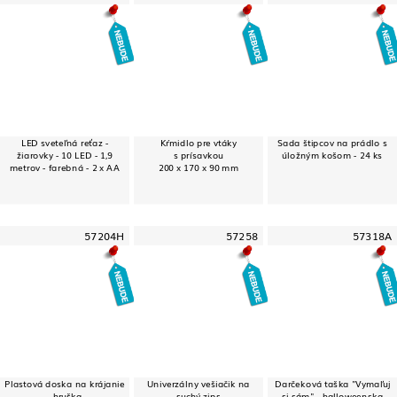
LED sveteľná reťaz -
Kŕmidlo pre vtáky
Sada štipcov na prádlo s
žiarovky - 10 LED - 1,9
s prísavkou
úložným košom - 24 ks
metrov - farebná - 2 x AA
200 x 170 x 90 mm
57204H
57258
57318A
Plastová doska na krájanie
Univerzálny vešiačik na
Darčeková taška "Vymaľuj
- hruška
suchý zips
si sám" - halloweenska