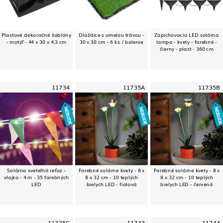
Plastové dekoračné šablóny
Dlaždice s umelou trávou -
Zapichovacia LED solárna
- motýľ - 44 x 30 x 4,3 cm
30 x 30 cm - 6 ks / balenie
lampa - kvety - farebné -
čierny - plast - 360 cm
11734
11735A
11735B
Solárna sveteľná reťaz -
Farebné solárne kvety - 8 x
Farebné solárne kvety - 8 x
vlajka - 4 m - 35 farebných
8 x 32 cm - 10 teplých
8 x 32 cm - 10 teplých
LED
bielych LED - fialová
bielych LED - červená
11735C
11743
11744