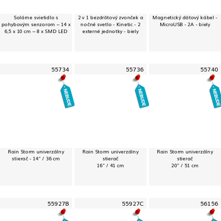
Solárne svietidlo s
2 v 1 bezdrôtový zvonček a
Magnetický dátový kábel -
pohybovým senzorom – 14 x
nočné svetlo - Kinetic - 2
MicroUSB - 2A - biely
6,5 x 10 cm – 8 x SMD LED
externé jednotky - biely
55734
55736
55740
Rain Storm univerzálny
Rain Storm univerzálny
Rain Storm univerzálny
stierač - 14" / 36 cm
stierač
stierač
16" / 41 cm
20" / 51 cm
55927B
55927C
56156