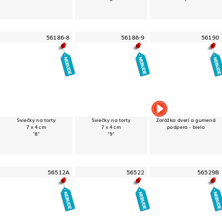
56186-8
56186-9
56190
Sviečky na torty
Sviečky na torty
Zarážka dverí a gumená
7 x 4 cm
7 x 4 cm
podpera - biela
"8"
"9"
56512A
56522
56529B