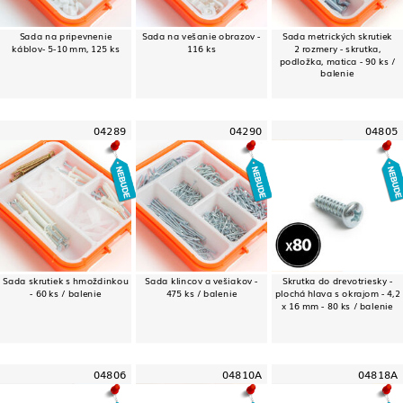
Sada na pripevnenie
Sada na vešanie obrazov -
Sada metrických skrutiek
káblov- 5-10 mm, 125 ks
116 ks
2 rozmery - skrutka,
podložka, matica - 90 ks /
balenie
04289
04290
04805
Sada skrutiek s hmoždinkou
Sada klincov a vešiakov -
Skrutka do drevotriesky -
- 60 ks / balenie
475 ks / balenie
plochá hlava s okrajom - 4,2
x 16 mm - 80 ks / balenie
04806
04810A
04818A