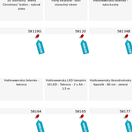
Christmas" balón - ružové
vianočný strom
ruka kostry
zlato
58119G
58120
58134B
Halloweenska čelenka -
Halloweensky LED lampión
Halloweensky škandinávsky
tekvica
10 LED - Tekvica - 2 x AA -
trpaslík - 60 cm - zelený
1,5 m
58164
58165
58177