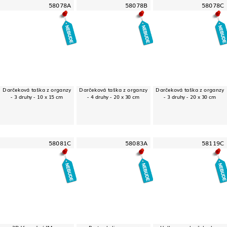
58078A
58078B
58078C
Darčeková taška z organzy
Darčeková taška z organzy
Darčeková taška z organzy
- 3 druhy - 10 x 15 cm
- 4 druhy - 20 x 30 cm
- 3 druhy - 20 x 30 cm
58081C
58083A
58119C
3D Vianočný "Merry
Party okuliare - vzor
Halloweenska čelenka -