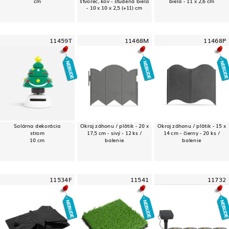
cm
štvorec, kov - studená biela
biela - 11 x 2,6 cm
- 10 x 10 x 2,5 (+11) cm
11459T
11468M
11468P
Solárna dekorácia
Okraj záhonu / plôtik - 20 x
Okraj záhonu / plôtik - 15 x
strom
17,5 cm - sivý - 12 ks /
14 cm - čierny - 20 ks /
10 cm
balenie
balenie
11534F
11541
11732