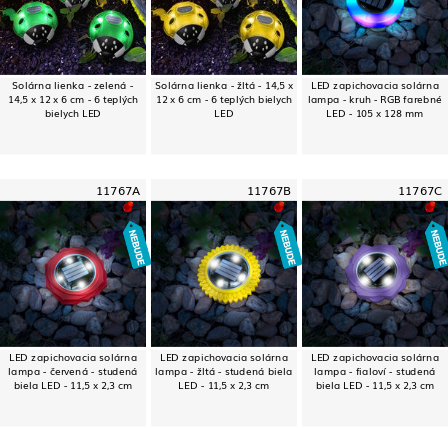
Solárna lienka - zelená -
Solárna lienka - žltá - 14,5 x
LED zapichovacia solárna
14,5 x 12 x 6 cm - 6 teplých
12 x 6 cm - 6 teplých bielych
lampa - kruh - RGB farebné
bielych LED
LED
LED - 105 x 128 mm
11767A
11767B
11767C
LED zapichovacia solárna
LED zapichovacia solárna
LED zapichovacia solárna
lampa - červená - studená
lampa - žltá - studená biela
lampa - fialoví - studená
biela LED - 11,5 x 2,3 cm
LED - 11,5 x 2,3 cm
biela LED - 11,5 x 2,3 cm