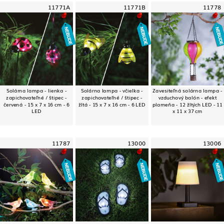
11771A
11771B
11778
Solárna lampa - lienka -
Solárna lampa - včielka -
Zavesiteľná solárna lampa -
zapichovateľné / štipec -
zapichovateľné / štipec -
vzduchový balón - efekt
červená - 15 x 7 x 16 cm - 6
žltá - 15 x 7 x 16 cm - 6 LED
plameňa - 12 žltých LED - 11
LED
x 11 x 37 cm
11787
13000
13006