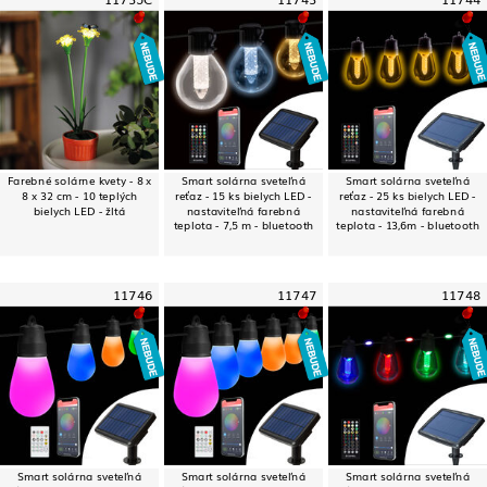
Farebné solárne kvety - 8 x
Smart solárna sveteľná
Smart solárna sveteľná
8 x 32 cm - 10 teplých
reťaz - 15 ks bielych LED -
reťaz - 25 ks bielych LED -
bielych LED - žltá
nastaviteľná farebná
nastaviteľná farebná
teplota - 7,5 m - bluetooth
teplota - 13,6m - bluetooth
11746
11747
11748
Smart solárna sveteľná
Smart solárna sveteľná
Smart solárna sveteľná