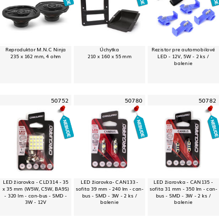
Reproduktor M.N.C Ninja
Úchytka
Rezistor pre automobilové
235 x 162 mm, 4 ohm
210 x 160 x 55 mm
LED - 12V, 5W - 2 ks /
balenie
50752
50780
50782
LED žiarovka - CLD314 - 35
LED žiarovka- CAN133 -
LED žiarovka - CAN135 -
x 35 mm (W5W, C5W, BA9S)
sofita 39 mm - 240 lm - can-
sofita 31 mm - 350 lm - can-
- 320 lm - can-bus - SMD -
bus - SMD - 3W - 2 ks /
bus - SMD - 3W - 2 ks /
3W - 12V
balenie
balenie