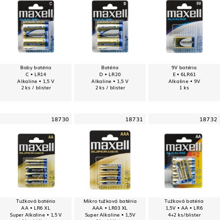
Baby batéria
Batéria
9V batéria
C • LR14
D • LR20
E • 6LR61
Alkaline • 1,5 V
Alkaline • 1,5 V
Alkaline • 9V
2 ks / blister
2 ks / blister
1 ks
18730
18731
18732
Tužková batéria
Mikro tužková batéria
Tužková batéria
AA • LR6 XL
AAA • LR03 XL
1,5V • AA • LR6
Super Alkaline • 1,5 V
Super Alkaline • 1,5V
4+2 ks/blister