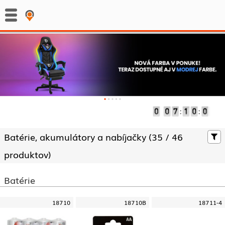
:
:
Batérie, akumulátory a nabíjačky (
35 /
46
produktov)
Batérie
18710
18710B
18711-4