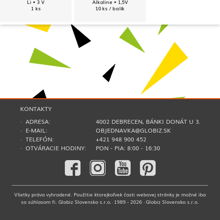
Li • 3 V
Alkaline • 1,5V
1 ks
10 ks / balík
KONTAKTY
· ADRESA:
4002 DEBRECEN, BÁNKI DONÁT U 3.
· E-MAIL:
OBJEDNAVKA@GLOBIZ.SK
· TELEFÓN:
+421 948 900 452
· OTVÁRACIE HODINY:
PON - PIA: 8:00 - 16:30
Všetky práva vyhradené. Použitie ktorejkoľvek časti webovej stránky je možné iba
so súhlasom fi. Globiz Slovensko s.r.o.· 1989 - 2026 · Globiz Slovensko s.r.o.