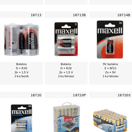
18713
18713B
18714B
Batéria
Batéria
9V batéria
D • R20
D • R20
E • 6F22
Zn • 1,5 V
Zn • 1,5 V
Zn • 9V
2 ks/balík
2 ks/blister
1 ks/blister
18720
18720P
18720S