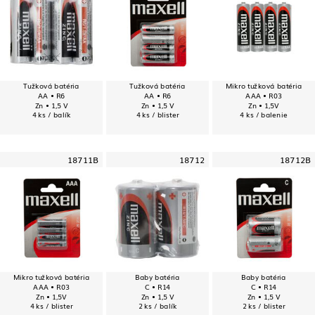
Tužková batéria
Tužková batéria
Mikro tužková batéria
AA • R6
AA • R6
AAA • R03
Zn • 1,5 V
Zn • 1,5 V
Zn • 1,5V
4 ks / balík
4 ks / blister
4 ks / balenie
18711B
18712
18712B
Mikro tužková batéria
Baby batéria
Baby batéria
AAA • R03
C • R14
C • R14
Zn • 1,5V
Zn • 1,5 V
Zn • 1,5 V
4 ks / blister
2 ks / balík
2 ks / blister