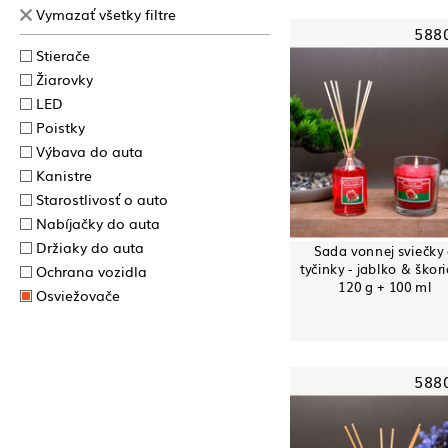
Vymazať všetky filtre
588
Stierače
Žiarovky
LED
Poistky
Výbava do auta
Kanistre
Starostlivosť o auto
Nabíjačky do auta
Držiaky do auta
Sada vonnej sviečky
tyčinky - jablko & škori
Ochrana vozidla
120 g + 100 ml
Osviežovače
588