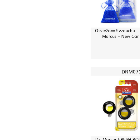
Osviežovač vzduchu – 
Marcus – New Car
DRM07
Dr. Marcus FRESH PO