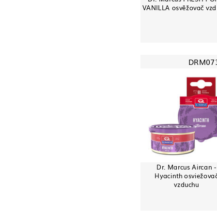
VANILLA osvěžovač vzd
DRM07
Dr. Marcus Aircan -
Hyacinth osviežova
vzduchu