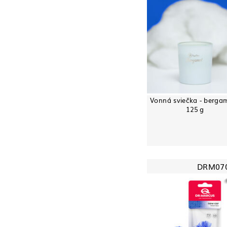
Vonná sviečka - bergam
125 g
DRM07