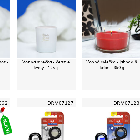
ot -
Vonná sviečka - čerstvé
Vonná sviečka - jahoda &
kvety - 125 g
krém - 350 g
062
DRM07127
DRM07128