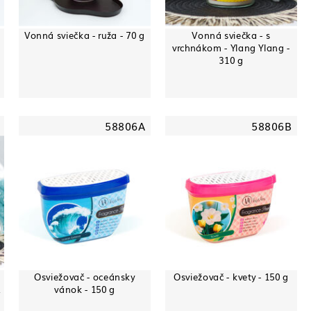
Vonná sviečka - ruža - 70 g
Vonná sviečka - s
vrchnákom - Ylang Ylang -
310 g
58806A
58806B
Osviežovač - oceánsky
Osviežovač - kvety - 150 g
&
vánok - 150 g