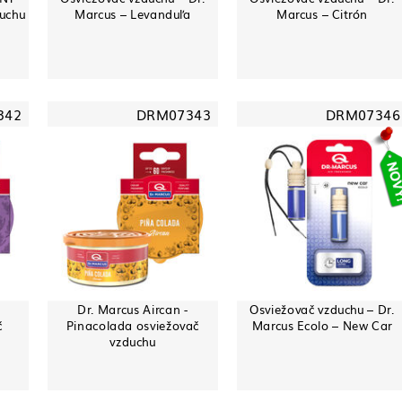
uchu
Marcus – Levanduľa
Marcus – Citrón
342
DRM07343
DRM07346
Dr. Marcus Aircan -
Osviežovač vzduchu – Dr.
č
Pinacolada osviežovač
Marcus Ecolo – New Car
vzduchu