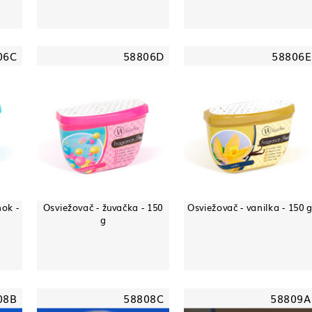
06C
58806D
58806E
nok -
Osviežovač - žuvačka - 150
Osviežovač - vanilka - 150 
g
08B
58808C
58809A