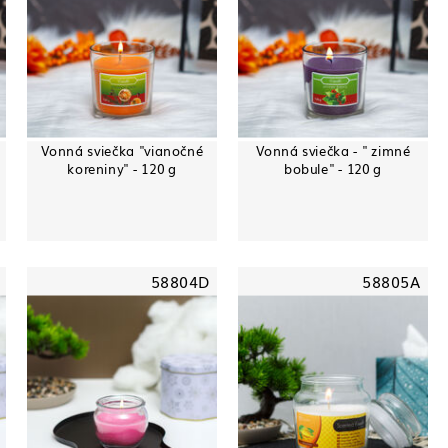
Vonná sviečka "vianočné
Vonná sviečka - " zimné
koreniny" - 120 g
bobule" - 120 g
58804D
58805A