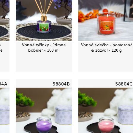
s
Vonné tyčinky - "zimné
Vonná sviečka - pomaranč
né
bobule" - 100 ml
& zázvor - 120 g
04A
58804B
58804C