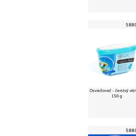
588
Osviežovač - čerstvý vá
150 g
588