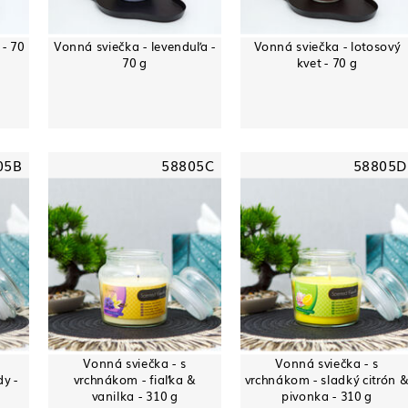
- 70
Vonná sviečka - levenduľa -
Vonná sviečka - lotosový
70 g
kvet - 70 g
05B
58805C
58805D
Vonná sviečka - s
Vonná sviečka - s
dy -
vrchnákom - fiaľka &
vrchnákom - sladký citrón 
vanilka - 310 g
pivonka - 310 g