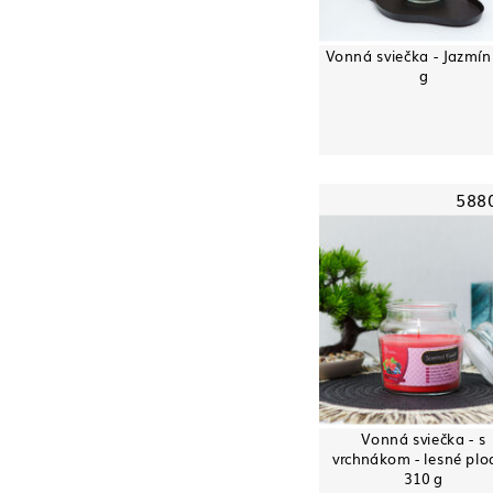
Vonná sviečka - Jazmín 
g
588
Vonná sviečka - s
vrchnákom - lesné plo
310 g