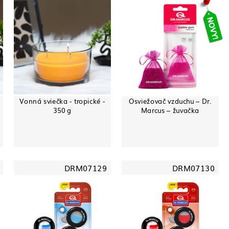
Vonná sviečka - tropické -
Osviežovač vzduchu – Dr.
350 g
Marcus – žuvačka
DRM07129
DRM07130