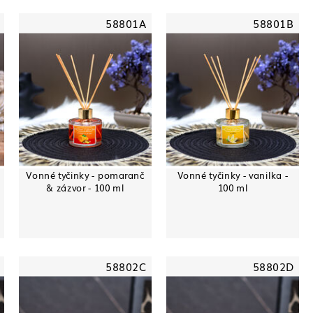
58801A
58801B
Vonné tyčinky - pomaranč
Vonné tyčinky - vanilka -
& zázvor - 100 ml
100 ml
58802C
58802D