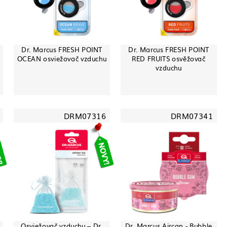
Dr. Marcus FRESH POINT
Dr. Marcus FRESH POINT
OCEAN osviežovač vzduchu
RED FRUITS osvěžovač
vzduchu
DRM07316
DRM07341
Osviežovač vzduchu – Dr.
Dr. Marcus Aircan - Bubble