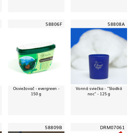
58806F
58808A
g
Osviežovač - evergreen -
Vonná sviečka - "Sladká
150 g
noc" - 125 g
58809B
DRM07061