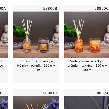
00A
58800B
58800C
 a
Sada vonnej sviečky a
Sada vonnej sviečky a
ca -
tyčinky - perník - 120 g +
tyčinky - tekvica - 120 g +
100 ml
100 ml
01C
58801D
58802A