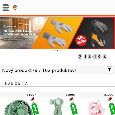
:
:
Nový produkt (
9 /
162 produktov)
2026.06.17.
51097
51098
51099