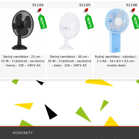
51104
51105
51106
Stolný ventilátor - 23 cm -
Stolný ventilátor - 30 cm -
Ručný ventilátor - skladací -
22 W - 2 rýchlosti - oscilačný
35 W - 3 rýchlosti - oscilačný
2 x AA - 16 x 8,3 x 4,3 cm -
- čierny - 220 – 240 V AC
- biely - 220 – 240 V AC
modro-biely
KONTAKTY