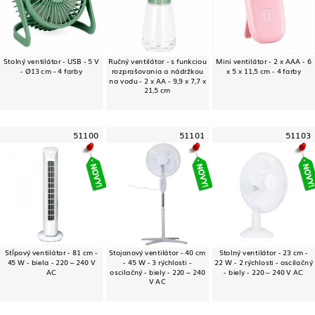
Stolný ventilátor - USB - 5 V
Ručný ventilátor - s funkciou
Mini ventilátor - 2 x AAA - 6
- Ø13 cm - 4 farby
rozprašovania a nádržkou
x 5 x 11,5 cm - 4 farby
na vodu - 2 x AA - 9,9 x 7,7 x
21,5 cm
51100
51101
51103
Stĺpový ventilátor - 81 cm -
Stojanový ventilátor - 40 cm
Stolný ventilátor - 23 cm -
45 W - biela - 220 – 240 V
- 45 W - 3 rýchlosti -
22 W - 2 rýchlosti - oscilačný
AC
oscilačný - biely - 220 – 240
- biely - 220 – 240 V AC
V AC