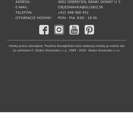
· ADRESA:
4002 DEBRECEN, BÁNKI DONÁT U 3.
· E-MAIL:
OBJEDNAVKA@GLOBIZ.SK
· TELEFÓN:
+421 948 900 452
· OTVÁRACIE HODINY:
PON - PIA: 8:00 - 16:30
Všetky práva vyhradené. Použitie ktorejkoľvek časti webovej stránky je možné iba
so súhlasom fi. Globiz Slovensko s.r.o.· 1989 - 2026 · Globiz Slovensko s.r.o.