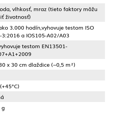
oda, vlhkosť, mraz (tieto faktory môžu
iť životnosť)
 ako 3.000 hodín,vyhovuje testom ISO
-3:2016 a IOS105-A02/A03
vyhovuje testom EN13501-
07+A1+2009
30 x 30 cm dlaždice (~0,5 m²)
 (+45°C)
ná
 g