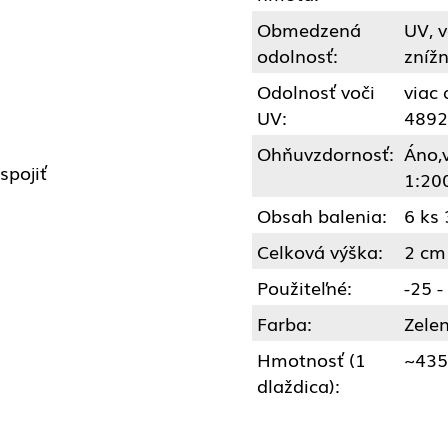
Obmedzená
UV, v
odolnosť:
znížn
Odolnosť voči
viac
UV:
4892
Ohňuvzdornosť:
Áno,
pojiť
1:20
Obsah balenia:
6 ks 
Celková výška:
2 cm
Použiteľné:
-25 -
Farba:
Zele
Hmotnosť (1
~435
dlaždica):