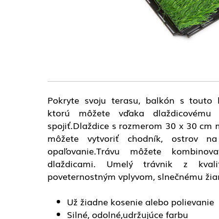
Pokryte svoju terasu, balkón s touto 
ktorú môžete vďaka dlaždicovému 
spojiť.Dlaždice s rozmerom 30 x 30 cm 
môžete vytvoriť chodník, ostrov n
opaľovanie.Trávu môžete kombinov
dlaždicami. Umelý trávnik z kval
poveternostným vplyvom, slnečnému žia
Už žiadne kosenie alebo polievanie
Silné, odolné,udržujúce farbu