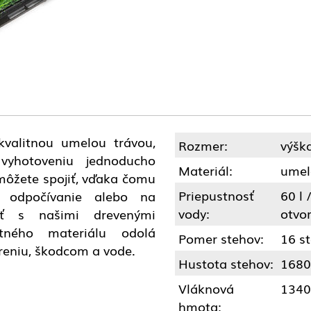
kvalitnou umelou trávou,
Rozmer:
výšk
vyhotoveniu jednoducho
Materiál:
umelé
môžete spojiť, vďaka čomu
Priepustnosť
60 l
a odpočívanie alebo na
vody:
otvo
ať s našimi drevenými
itného materiálu odolá
Pomer stehov:
16 s
reniu, škodcom a vode.
Hustota stehov:
1680
Vláknová
1340
hmota: