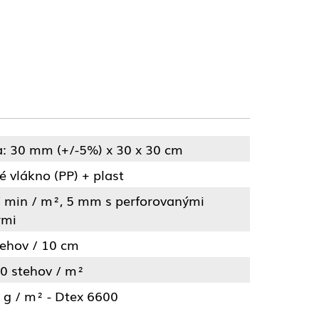
a: 30 mm (+/-5%) x 30 x 30 cm
 vlákno (PP) + plast
 / min / m², 5 mm s perforovanými
rmi
tehov / 10 cm
0 stehov / m²
 g / m² - Dtex 6600