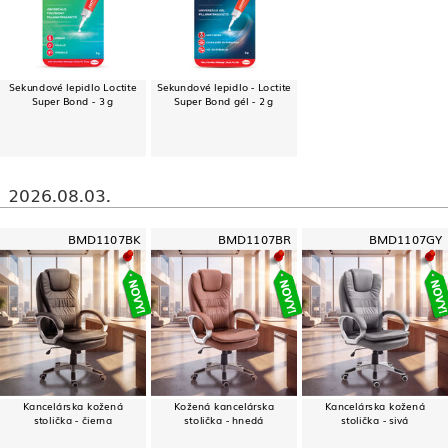
Sekundové lepidlo Loctite
Sekundové lepidlo - Loctite
Super Bond - 3 g
Super Bond gél - 2 g
2026.08.03.
BMD1107BK
BMD1107BR
BMD1107GY
Kancelárska kožená
Kožená kancelárska
Kancelárska kožená
stolička - čierna
stolička - hnedá
stolička - sivá