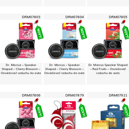
DRM07803
DRM07804
DRM07805
Dr. Marcus – Speaker
Dr. Marcus – Speaker
Dr. Marcus Speaker Shaped
Shaped – Cherry Blossom –
Shaped – Cherry Blossom –
– Red Fruits – Osviežovač
Osviežovač vzduchu do auta
Osviežovač vzduchu do auta
vzduchu do auta
DRM07806
DRM07879
DRM07921