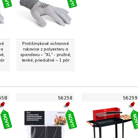
né
Protišmykové ochranné
 a
rukavice z polyesteru a
né,
spandexu – "XL" - pružné,
pár
tenké, priedušné – 1 pár
55B
56258
56259