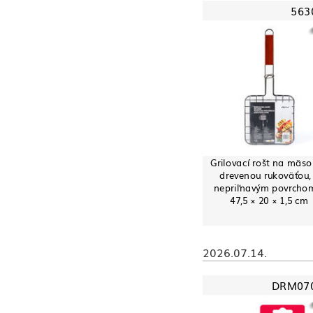
563
Grilovací rošt na mäso
drevenou rukoväťou,
nepriľnavým povrcho
47,5 × 20 × 1,5 cm
2026.07.14.
DRM07