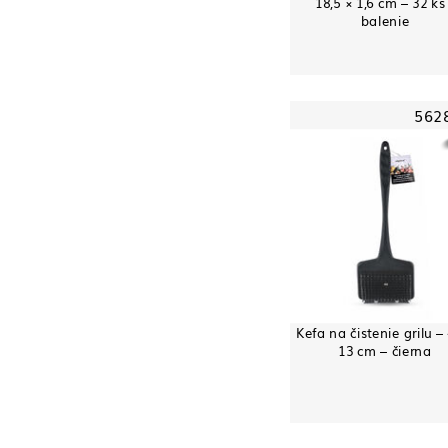
18,5 × 1,6 cm – 32 ks
balenie
562
Kefa na čistenie grilu –
13 cm – čierna