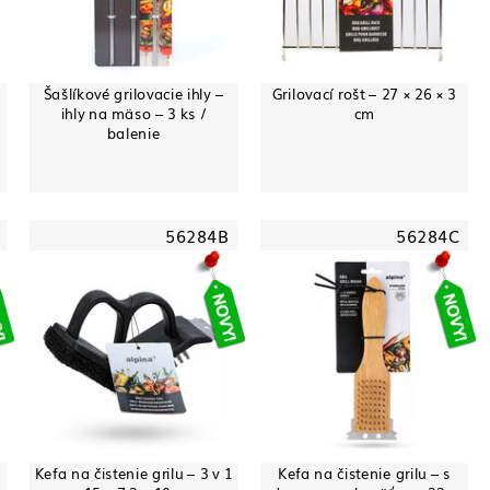
Šašlíkové grilovacie ihly –
Grilovací rošt – 27 × 26 × 3
m
ihly na mäso – 3 ks /
cm
balenie
56284B
56284C
Kefa na čistenie grilu – 3 v 1
Kefa na čistenie grilu – s