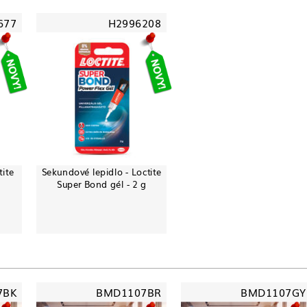
677
H2996208
tite
Sekundové lepidlo - Loctite
Super Bond gél - 2 g
7BK
BMD1107BR
BMD1107GY