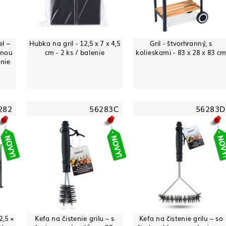
el –
Hubka na gril - 12,5 x 7 x 4,5
Gril - štvorhranný, s
enou
cm - 2 ks / balenie
kolieskami - 83 x 28 x 83 c
enie
282
56283C
56283D
2,5 ×
Kefa na čistenie grilu – s
Kefa na čistenie grilu – so