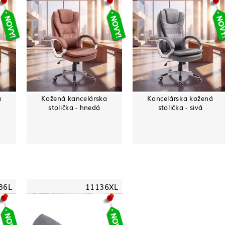
á
Kožená kancelárska
Kancelárska kožená
stolička - hnedá
stolička - sivá
36L
11136XL