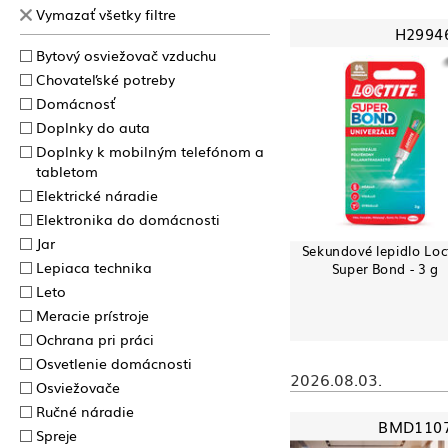
Vymazať všetky filtre
H2994
Bytový osviežovač vzduchu
Chovateľské potreby
Domácnosť
Doplnky do auta
Doplnky k mobilným telefónom a
tabletom
Elektrické náradie
Elektronika do domácnosti
Jar
Sekundové lepidlo Loc
Lepiaca technika
Super Bond - 3 g
Leto
Meracie prístroje
Ochrana pri práci
Osvetlenie domácnosti
2026.08.03.
Osviežovače
Ručné náradie
BMD110
Spreje