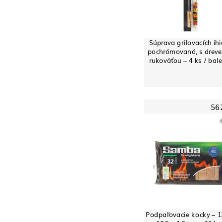
Súprava grilovacích ihi
pochrómovaná, s drev
rukoväťou – 4 ks / bal
56
Podpaľovacie kocky – 1