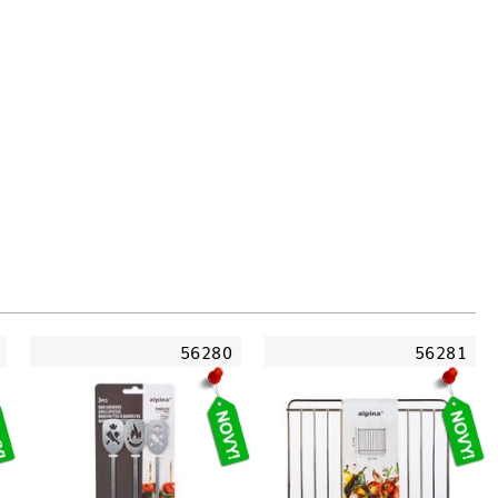
56280
56281