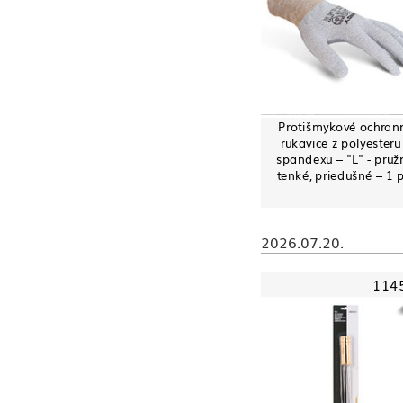
Protišmykové ochran
rukavice z polyesteru
spandexu – "L" - pruž
tenké, priedušné – 1 
2026.07.20.
114