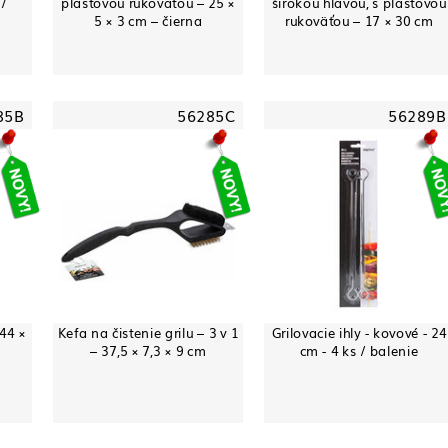
 /
plastovou rukoväťou – 25 ×
širokou hlavou, s plastovou
5 × 3 cm – čierna
rukoväťou – 17 × 30 cm
85B
56285C
56289B
 44 ×
Kefa na čistenie grilu – 3 v 1
Grilovacie ihly - kovové - 24
– 37,5 × 7,3 × 9 cm
cm - 4 ks / balenie