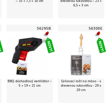
– 15 × 7,3 × 10 cm
drevenou rukoväťou – 23 ×
6,5 × 3 cm
56295B
56300E
BBQ dúchadlový ventilátor –
Grilovací rošt na mäso - s
5 × 19 × 21 cm
drevenou rukoväťou - 20 x
20 cm