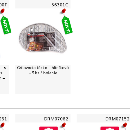
00F
56301C
 – s
Grilovacia tácka – hliníková
 s
– 5 ks / balenie
m –
061
DRM07062
DRM07152