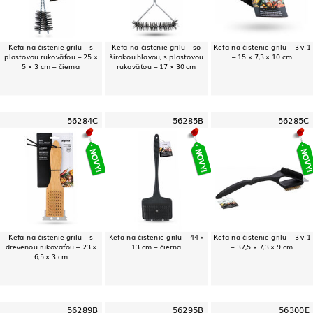
Kefa na čistenie grilu – s
Kefa na čistenie grilu – so
Kefa na čistenie grilu – 3 v 1
plastovou rukoväťou – 25 ×
širokou hlavou, s plastovou
– 15 × 7,3 × 10 cm
5 × 3 cm – čierna
rukoväťou – 17 × 30 cm
56284C
56285B
56285C
Kefa na čistenie grilu – s
Kefa na čistenie grilu – 44 ×
Kefa na čistenie grilu – 3 v 1
drevenou rukoväťou – 23 ×
13 cm – čierna
– 37,5 × 7,3 × 9 cm
6,5 × 3 cm
56289B
56295B
56300E