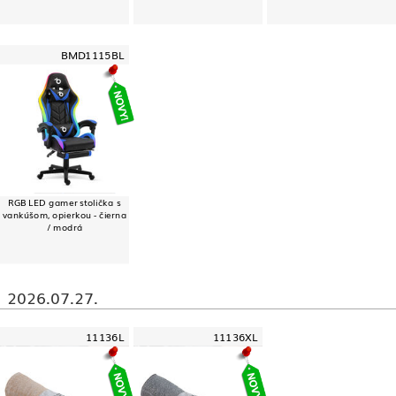
BMD1115BL
RGB LED gamer stolička s
vankúšom, opierkou - čierna
/ modrá
2026.07.27.
11136L
11136XL