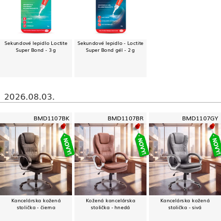
Sekundové lepidlo Loctite
Sekundové lepidlo - Loctite
Super Bond - 3 g
Super Bond gél - 2 g
2026.08.03.
BMD1107BK
BMD1107BR
BMD1107GY
Kancelárska kožená
Kožená kancelárska
Kancelárska kožená
stolička - čierna
stolička - hnedá
stolička - sivá