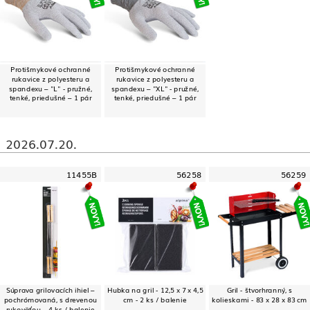
Protišmykové ochranné
Protišmykové ochranné
rukavice z polyesteru a
rukavice z polyesteru a
spandexu – "L" - pružné,
spandexu – "XL" - pružné,
tenké, priedušné – 1 pár
tenké, priedušné – 1 pár
2026.07.20.
11455B
56258
56259
Súprava grilovacích ihiel –
Hubka na gril - 12,5 x 7 x 4,5
Gril - štvorhranný, s
pochrómovaná, s drevenou
cm - 2 ks / balenie
kolieskami - 83 x 28 x 83 cm
rukoväťou – 4 ks / balenie