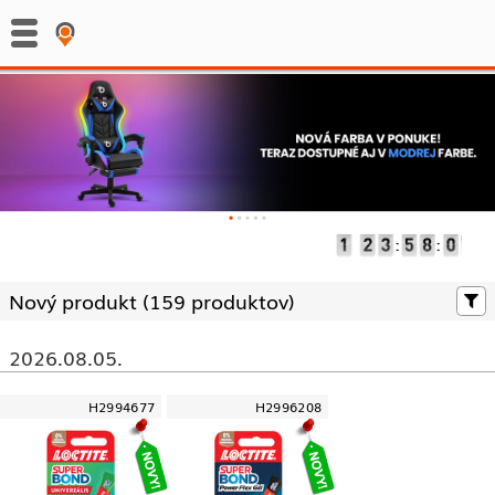
:
:
Nový produkt (
159 produktov)
2026.08.05.
H2994677
H2996208