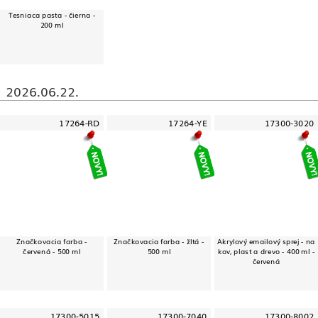
Tesniaca pasta - čierna -
200 ml
2026.06.22.
17264-RD
17264-YE
17300-3020
Značkovacia farba -
Značkovacia farba - žltá -
Akrylový emailový sprej - na
červená - 500 ml
500 ml
kov, plast a drevo - 400 ml -
červená
17300-5015
17300-7040
17300-8002