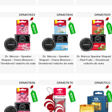
DRM07803
DRM07804
DRM07805
Dr. Marcus – Speaker
Dr. Marcus – Speaker
Dr. Marcus Speaker Shaped
Shaped – Cherry Blossom –
Shaped – Cherry Blossom –
– Red Fruits – Osviežovač
Osviežovač vzduchu do auta
Osviežovač vzduchu do auta
vzduchu do auta
DRM07806
DRM07879
DRM07921