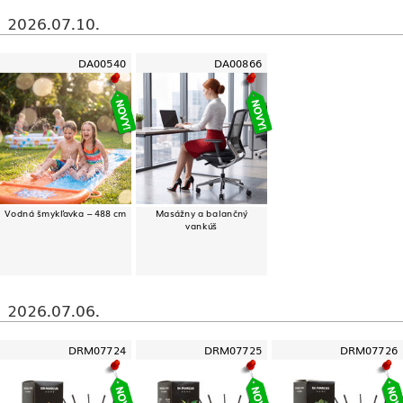
2026.07.10.
DA00540
DA00866
Vodná šmykľavka – 488 cm
Masážny a balančný
vankúš
2026.07.06.
DRM07724
DRM07725
DRM07726