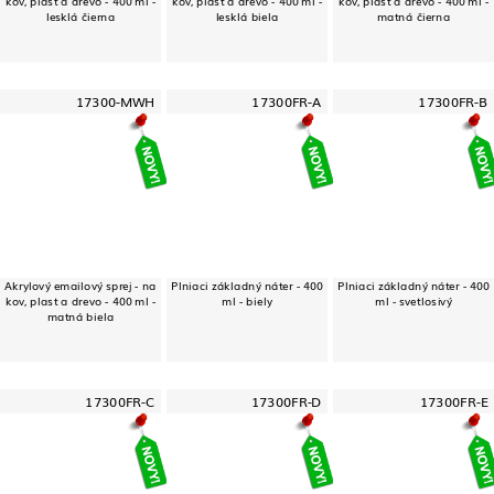
kov, plast a drevo - 400 ml -
kov, plast a drevo - 400 ml -
kov, plast a drevo - 400 ml -
lesklá čierna
lesklá biela
matná čierna
17300-MWH
17300FR-A
17300FR-B
Akrylový emailový sprej - na
Plniaci základný náter - 400
Plniaci základný náter - 400
kov, plast a drevo - 400 ml -
ml - biely
ml - svetlosivý
matná biela
17300FR-C
17300FR-D
17300FR-E