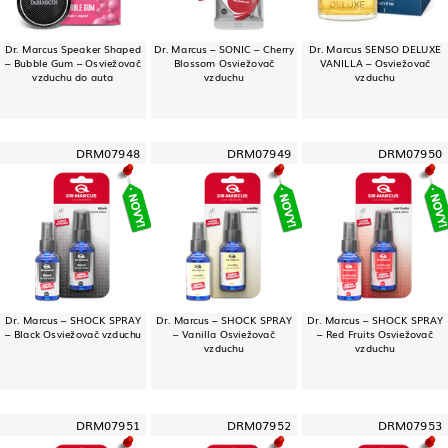
Dr. Marcus Speaker Shaped
Dr. Marcus – SONIC – Cherry
Dr. Marcus SENSO DELUXE
– Bubble Gum – Osviežovač
Blossom Osviežovač
VANILLA – Osviežovač
vzduchu do auta
vzduchu
vzduchu
DRM07948
DRM07949
DRM07950
Dr. Marcus – SHOCK SPRAY
Dr. Marcus – SHOCK SPRAY
Dr. Marcus – SHOCK SPRAY
– Black Osviežovač vzduchu
– Vanilla Osviežovač
– Red Fruits Osviežovač
vzduchu
vzduchu
DRM07951
DRM07952
DRM07953