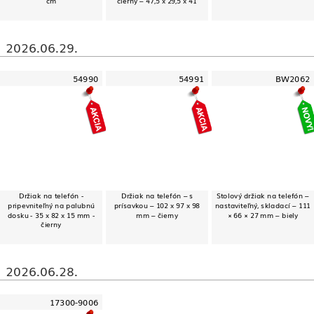
cm
čierny – 47,5 x 29,5 x 41
2026.06.29.
54990
54991
BW2062
Držiak na telefón -
Držiak na telefón – s
Stolový držiak na telefón –
pripevniteľný na palubnú
prísavkou – 102 x 97 x 98
nastaviteľný, skladací – 111
dosku - 35 x 82 x 15 mm -
mm – čierny
× 66 × 27 mm – biely
čierny
2026.06.28.
17300-9006