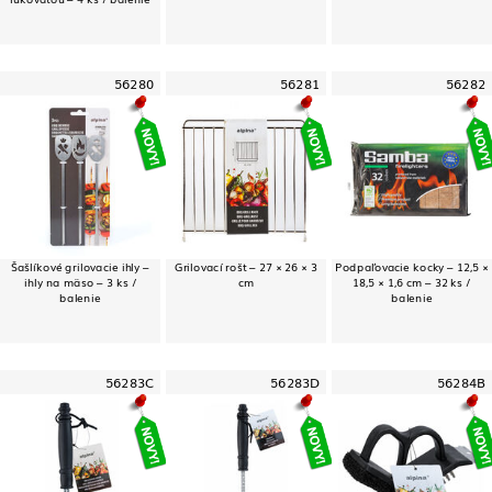
56280
56281
56282
Šašlíkové grilovacie ihly –
Grilovací rošt – 27 × 26 × 3
Podpaľovacie kocky – 12,5 ×
ihly na mäso – 3 ks /
cm
18,5 × 1,6 cm – 32 ks /
balenie
balenie
56283C
56283D
56284B