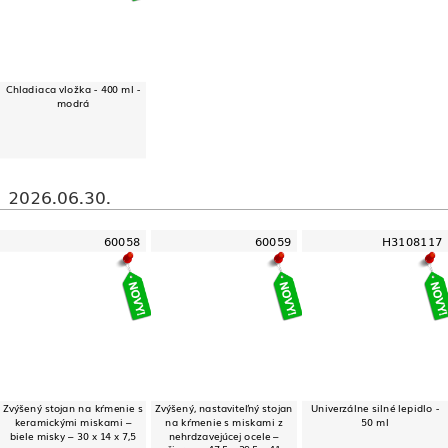
Chladiaca vložka - 400 ml -
modrá
2026.06.30.
60058
60059
H3108117
Zvýšený stojan na kŕmenie s
Zvýšený, nastaviteľný stojan
Univerzálne silné lepidlo -
keramickými miskami –
na kŕmenie s miskami z
50 ml
biele misky – 30 x 14 x 7,5
nehrdzavejúcej ocele –