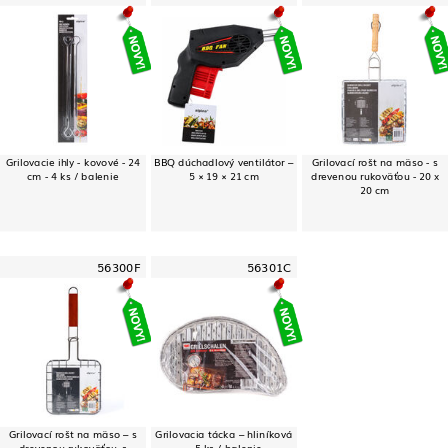
Grilovacie ihly - kovové - 24
BBQ dúchadlový ventilátor –
Grilovací rošt na mäso - s
cm - 4 ks / balenie
5 × 19 × 21 cm
drevenou rukoväťou - 20 x
20 cm
56300F
56301C
Grilovací rošt na mäso – s
Grilovacia tácka – hliníková
drevenou rukoväťou, s
– 5 ks / balenie