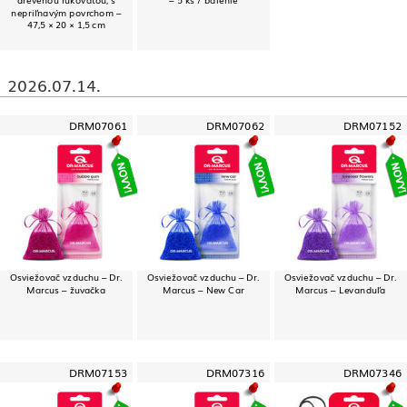
nepriľnavým povrchom –
47,5 × 20 × 1,5 cm
2026.07.14.
DRM07061
DRM07062
DRM07152
Osviežovač vzduchu – Dr.
Osviežovač vzduchu – Dr.
Osviežovač vzduchu – Dr.
Marcus – žuvačka
Marcus – New Car
Marcus – Levanduľa
DRM07153
DRM07316
DRM07346