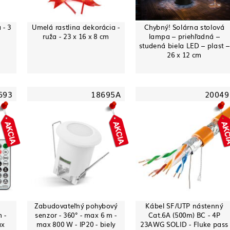
 - 3
Umelá rastlina dekorácia -
Chybný! Solárna stolová
m
ruža - 23 x 16 x 8 cm
lampa – priehľadná –
studená biela LED – plast –
26 x 12 cm
693
18695A
20049
Zabudovateľný pohybový
Kábel SF/UTP nástenný
 -
senzor - 360° - max 6 m -
Cat.6A (500m) BC - 4P
ax
max 800 W - IP20 - biely
23AWG SOLID - Fluke pass