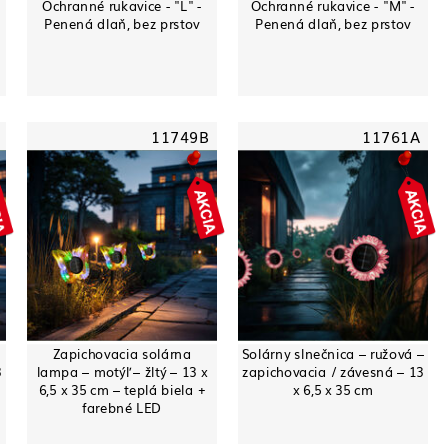
Ochranné rukavice - "L" -
Ochranné rukavice - "M" -
Penená dlaň, bez prstov
Penená dlaň, bez prstov
11749B
11761A
Zapichovacia solárna
Solárny slnečnica – ružová –
3
lampa – motýľ – žltý – 13 x
zapichovacia / závesná – 13
6,5 x 35 cm – teplá biela +
x 6,5 x 35 cm
farebné LED