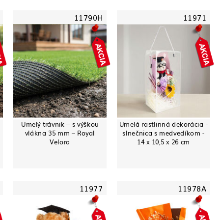
11790H
11971
Umelý trávnik – s výškou
Umelá rastlinná dekorácia -
vlákna 35 mm – Royal
slnečnica s medvedíkom -
Velora
14 x 10,5 x 26 cm
11977
11978A