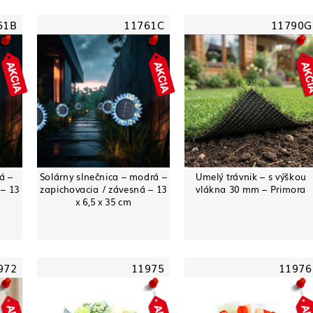
61B
11761C
11790G
á –
Solárny slnečnica – modrá –
Umelý trávnik – s výškou
 – 13
zapichovacia / závesná – 13
vlákna 30 mm – Primora
x 6,5 x 35 cm
972
11975
11976