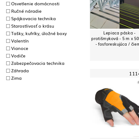
Osvetlenie domácnosti
Ručné náradie
Spájkovacia technika
Starostlivosť o krásu
Lepiaca páska -
Tašky, kufríky, úložné boxy
protišmyková - 5 m x 5
Valentín
- fosforeskujúca / čie
Vianoce
Vodiče
Zabezpečovacia technika
Záhrada
111
Zima