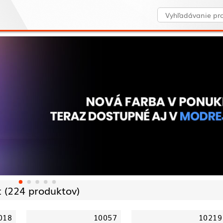
 (
224 produktov)
018
10057
10219