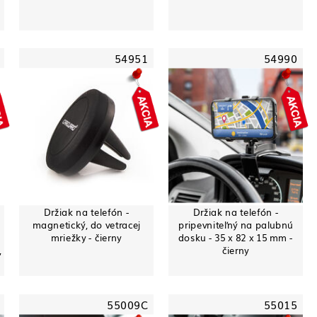
54951
54990
Držiak na telefón -
Držiak na telefón -
magnetický, do vetracej
pripevniteľný na palubnú
mriežky - čierny
dosku - 35 x 82 x 15 mm -
,
čierny
55009C
55015