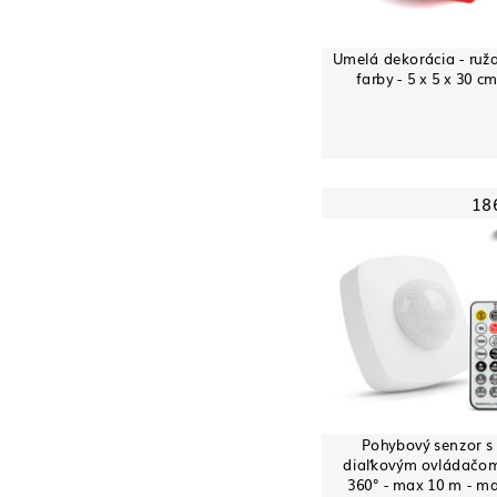
Umelá dekorácia - ruža
farby - 5 x 5 x 30 c
18
Pohybový senzor s
diaľkovým ovládačom
360° - max 10 m - m