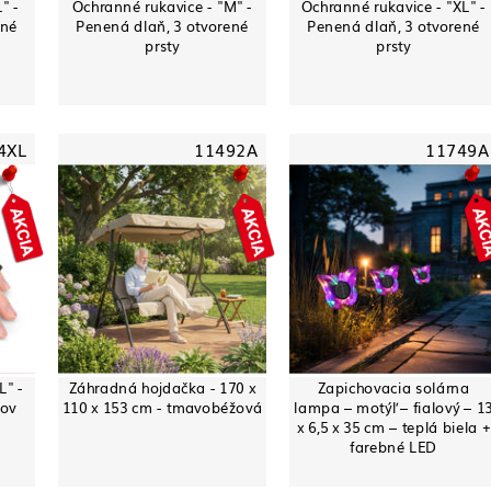
" -
Ochranné rukavice - "M" -
Ochranné rukavice - "XL" -
ené
Penená dlaň, 3 otvorené
Penená dlaň, 3 otvorené
prsty
prsty
4XL
11492A
11749A
L" -
Záhradná hojdačka - 170 x
Zapichovacia solárna
tov
110 x 153 cm - tmavobéžová
lampa – motýľ – fialový – 1
x 6,5 x 35 cm – teplá biela +
farebné LED