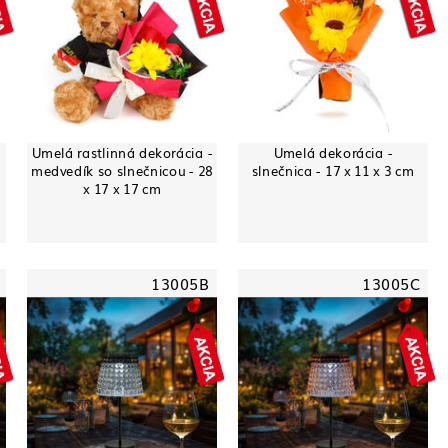
Umelá rastlinná dekorácia -
Umelá dekorácia -
medvedík so slnečnicou - 28
slnečnica - 17 x 11 x 3 cm
x 17 x 17 cm
13005B
13005C