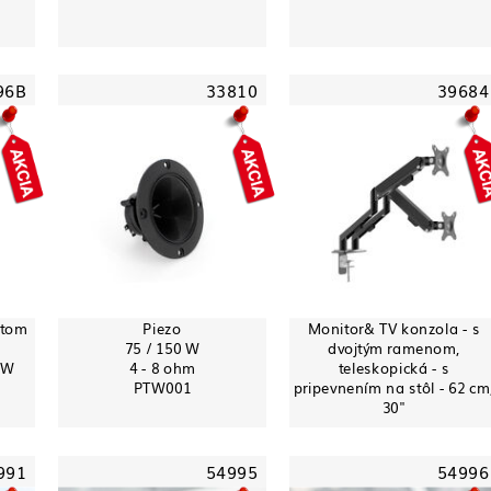
96B
33810
39684
čtom
Piezo
Monitor& TV konzola - s
75 / 150 W
dvojtým ramenom,
0W
4 - 8 ohm
teleskopická - s
PTW001
pripevnením na stôl - 62 cm
30"
991
54995
54996