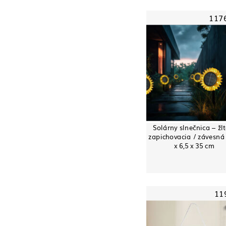
117
Solárny slnečnica – žlt
zapichovacia / závesná
x 6,5 x 35 cm
11