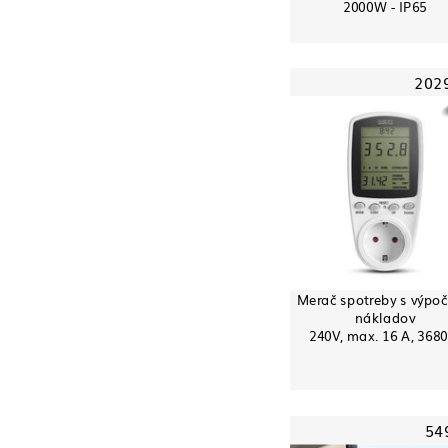
2000W - IP65
202
Merač spotreby s výpo
nákladov
240V, max. 16 A, 368
54