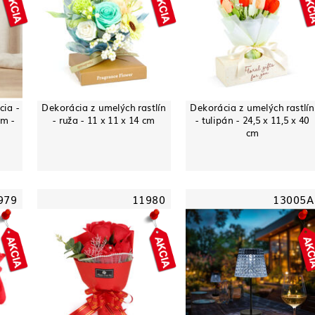
cia -
Dekorácia z umelých rastlín
Dekorácia z umelých rastlín
m -
- ruža - 11 x 11 x 14 cm
- tulipán - 24,5 x 11,5 x 40
cm
979
11980
13005A