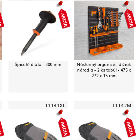
Špicaté dláto - 300 mm
Nástenný organizér, držiak
náradia - 2 ks tabúľ - 475 x
272 x 15 mm
11141XL
11142M