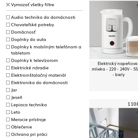
Vymazať všetky filtre
Audio technika do domácnosti
Chovateľské potreby
Domácnosť
Doplnky do auta
Doplnky k mobilným telefónom a
tabletom
Doplnky k televízorom
Elektrický napeňova
Elektrické náradie
mlieka - 220 - 240V - 5
- biely
Elektroinštalačný materiál
Elektronika do domácnosti
Jar
Jeseň
110
Lepiaca technika
Leto
Meracie prístroje
Oblečenie
Ochrana pri práci