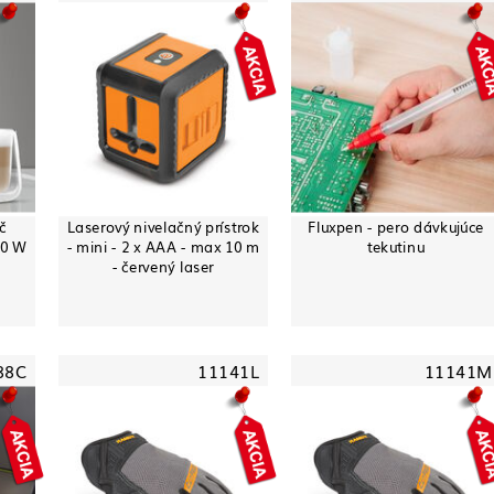
č
Laserový nivelačný prístrok
Fluxpen - pero dávkujúce
50 W
- mini - 2 x AAA - max 10 m
tekutinu
- červený laser
88C
11141L
11141M