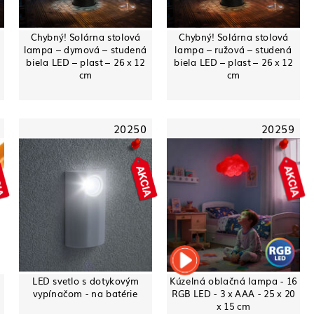
Chybný! Solárna stolová
Chybný! Solárna stolová
lampa – dymová – studená
lampa – ružová – studená
biela LED – plast – 26 x 12
biela LED – plast – 26 x 12
cm
cm
20250
20259
LED svetlo s dotykovým
Kúzelná oblačná lampa - 16
vypínačom - na batérie
RGB LED - 3 x AAA - 25 x 20
x 15 cm